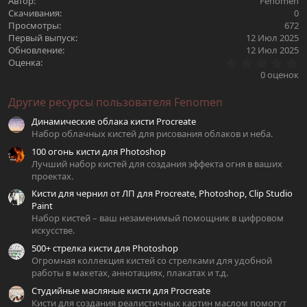
Автор
Fenomen
Скачивания
0
Просмотры
672
Первый выпуск
12 Июл 2025
Обновление
12 Июл 2025
0
Оценка
.
0 оценок
0
0
Другие ресурсы пользователя Fenomen
з
в
Динамические облака кисти Procreate
ё
з
Набор облачных кистей для рисования облаков и неба.
д
100 огонь кисти для Photoshop
Лучший набор кистей для создания эффекта огня в ваших
проектах.
Кисти для чернил от ЛП для Procreate, Photoshop, Clip Studio
Paint
Набор кистей – ваш незаменимый помощник в цифровом
искусстве.
500+ стрелка кисти для Photoshop
Огромная коллекция кистей со стрелками для удобной
работы в макетах, аннотациях, плакатах и т.д.
Студийные масляные кисти для Procreate
Кисти для создания реалистичных картин маслом помогут