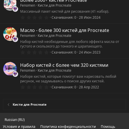
Более 2000+ кистей Procreate
з
Fenomen
Кисти для Procreate
в
ё
Массивный пакет кистей для рисования (41 набор).
з
0
Скачивания
0
28 Июн 2024
д
.
0
0
Масло - более 300 кистей для Procreate
з
Fenomen
Кисти для Procreate
в
ё
Набор кистей необходимые для любого эффекта масла от
з
густого и скользкого до тонкого и царапающего.
д
0
Скачивания
0
24 Июн 2023
.
0
0
Набор кистей с более чем 320 кистями
з
Fenomen
Кисти для Procreate
в
ё
Наборе кистей, которые помогут вам нарисовать любой
з
рисунок, не задумываясь о поиске других кистей.
д
0
Скачивания
0
28 Апр 2022
.
0
0
з
Кисти для Procreate
в
ё
з
д
Russian (RU)
Условия и правила
Политика конфиденциальности
Помощь