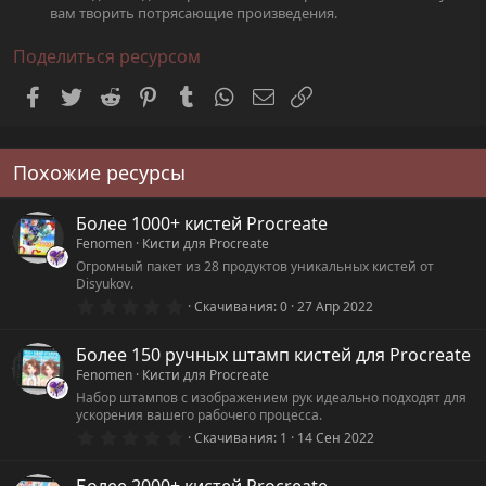
вам творить потрясающие произведения.
Поделиться ресурсом
Facebook
Twitter
Reddit
Pinterest
Tumblr
WhatsApp
Электронная почта
Ссылка
Похожие ресурсы
Более 1000+ кистей Procreate
Fenomen
Кисти для Procreate
Огромный пакет из 28 продуктов уникальных кистей от
Disyukov.
0
Скачивания
0
27 Апр 2022
.
0
0
Более 150 ручных штамп кистей для Procreate
з
Fenomen
Кисти для Procreate
в
ё
Набор штампов с изображением рук идеально подходят для
з
ускорения вашего рабочего процесса.
д
0
Скачивания
1
14 Сен 2022
.
0
0