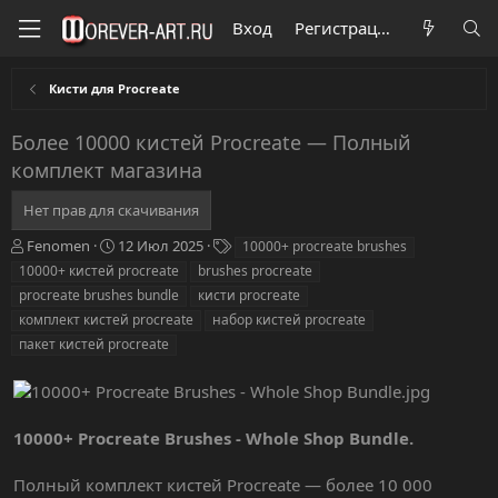
Вход
Регистрация
Кисти для Procreate
Более 10000 кистей Procreate — Полный
комплект магазина
Нет прав для скачивания
А
Д
Т
Fenomen
12 Июл 2025
10000+ procreate brushes
в
а
е
10000+ кистей procreate
brushes procreate
т
т
г
procreate brushes bundle
кисти procreate
о
а
и
комплект кистей procreate
набор кистей procreate
р
с
пакет кистей procreate
о
з
д
а
н
10000+ Procreate Brushes - Whole Shop Bundle.
и
я
Полный комплект кистей Procreate — более 10 000