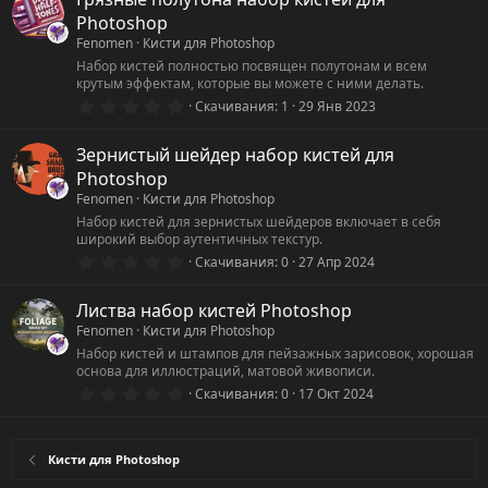
з
Photoshop
в
ё
Fenomen
Кисти для Photoshop
з
Набор кистей полностью посвящен полутонам и всем
д
крутым эффектам, которые вы можете с ними делать.
0
Скачивания
1
29 Янв 2023
.
0
0
Зернистый шейдер набор кистей для
з
Photoshop
в
ё
Fenomen
Кисти для Photoshop
з
Набор кистей для зернистых шейдеров включает в себя
д
широкий выбор аутентичных текстур.
0
Скачивания
0
27 Апр 2024
.
0
0
Листва набор кистей Photoshop
з
Fenomen
Кисти для Photoshop
в
ё
Набор кистей и штампов для пейзажных зарисовок, хорошая
з
основа для иллюстраций, матовой живописи.
д
0
Скачивания
0
17 Окт 2024
.
0
0
з
Кисти для Photoshop
в
ё