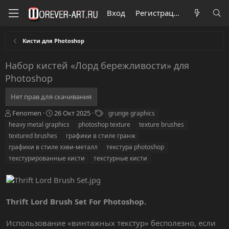
Вход
Регистрация
Кисти для Photoshop
Набор кистей «Лорд бережливости» для
Photoshop
Нет прав для скачивания
А
Д
Т
Fenomen
26 Окт 2025
grunge graphics
в
а
е
heavy metal graphics
photoshop texture
texture brushes
т
т
г
textured brushes
графики в стиле гранж
о
а
и
графики в стиле хэви-металл
текстура photoshop
р
с
текстурированные кисти
о
текстурные кисти
з
д
а
н
Thrift Lord Brush Set For Photoshop.
и
я
Использование «винтажных текстур» бесполезно, если