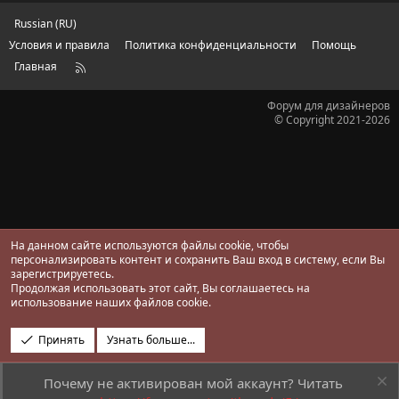
з
д
Russian (RU)
Условия и правила
Политика конфиденциальности
Помощь
Главная
R
S
S
Форум для дизайнеров
© Copyright 2021-2026
На данном сайте используются файлы cookie, чтобы
персонализировать контент и сохранить Ваш вход в систему, если Вы
зарегистрируетесь.
Продолжая использовать этот сайт, Вы соглашаетесь на
использование наших файлов cookie.
Принять
Узнать больше...
Почему не активирован мой аккаунт? Читать