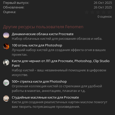
Первый выпуск
26 Окт 2025
Обновление
26 Окт 2025
0
Оценка
.
0 оценок
0
0
Другие ресурсы пользователя Fenomen
з
в
Динамические облака кисти Procreate
ё
з
Набор облачных кистей для рисования облаков и неба.
д
100 огонь кисти для Photoshop
Лучший набор кистей для создания эффекта огня в ваших
проектах.
Кисти для чернил от ЛП для Procreate, Photoshop, Clip Studio
Paint
Набор кистей – ваш незаменимый помощник в цифровом
искусстве.
500+ стрелка кисти для Photoshop
Огромная коллекция кистей со стрелками для удобной
работы в макетах, аннотациях, плакатах и т.д.
Студийные масляные кисти для Procreate
Кисти для создания реалистичных картин маслом помогут
вам творить потрясающие произведения.