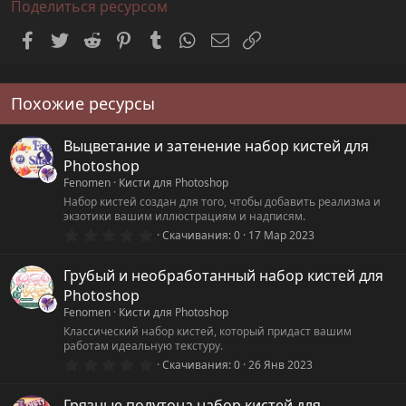
Поделиться ресурсом
Facebook
Twitter
Reddit
Pinterest
Tumblr
WhatsApp
Электронная почта
Ссылка
Похожие ресурсы
Выцветание и затенение набор кистей для
Photoshop
Fenomen
Кисти для Photoshop
Набор кистей создан для того, чтобы добавить реализма и
экзотики вашим иллюстрациям и надписям.
0
Скачивания
0
17 Мар 2023
.
0
0
Грубый и необработанный набор кистей для
з
Photoshop
в
ё
Fenomen
Кисти для Photoshop
з
Классический набор кистей, который придаст вашим
д
работам идеальную текстуру.
0
Скачивания
0
26 Янв 2023
.
0
0
Грязные полутона набор кистей для