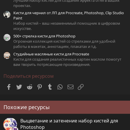
Лучший набор кистей для создания эффекта огня в ваших
проектах.
Кисти для чернил от ЛП для Procreate, Photoshop, Clip Studio
Paint
Набор кистей – ваш незаменимый помощник в цифровом
искусстве.
500+ стрелка кисти для Photoshop
Огромная коллекция кистей со стрелками для удобной
работы в макетах, аннотациях, плакатах и т.д.
Студийные масляные кисти для Procreate
Кисти для создания реалистичных картин маслом помогут
вам творить потрясающие произведения.
Поделиться ресурсом
Facebook
Twitter
Reddit
Pinterest
Tumblr
WhatsApp
Электронная почта
Ссылка
Похожие ресурсы
Выцветание и затенение набор кистей для
Photoshop