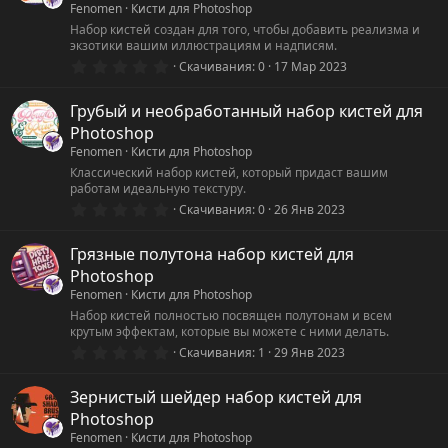
Fenomen
Кисти для Photoshop
Набор кистей создан для того, чтобы добавить реализма и
экзотики вашим иллюстрациям и надписям.
0
Скачивания
0
17 Мар 2023
.
0
0
Грубый и необработанный набор кистей для
з
Photoshop
в
ё
Fenomen
Кисти для Photoshop
з
Классический набор кистей, который придаст вашим
д
работам идеальную текстуру.
0
Скачивания
0
26 Янв 2023
.
0
0
Грязные полутона набор кистей для
з
Photoshop
в
ё
Fenomen
Кисти для Photoshop
з
Набор кистей полностью посвящен полутонам и всем
д
крутым эффектам, которые вы можете с ними делать.
0
Скачивания
1
29 Янв 2023
.
0
0
Зернистый шейдер набор кистей для
з
Photoshop
в
ё
Fenomen
Кисти для Photoshop