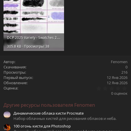
DCP 2025 Variety - Swatches 2.jpg
305.8 KB · Просмотры: 38
Автор
Fenomen
Скачивания
0
Просмотры
216
Первый выпуск
12 Янв 2026
Обновление
12 Янв 2026
0
Оценка
.
0 оценок
0
0
Другие ресурсы пользователя Fenomen
з
в
Динамические облака кисти Procreate
ё
з
Набор облачных кистей для рисования облаков и неба.
д
100 огонь кисти для Photoshop