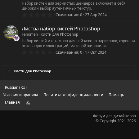
з
Набор кистей для зернистых шейдеров включает в себя
д
широкий выбор аутентичных текстур.
0
Скачивания
0
27 Апр 2024
.
0
0
Листва набор кистей Photoshop
з
Fenomen
Кисти для Photoshop
в
ё
Набор кистей и штампов для пейзажных зарисовок, хорошая
з
основа для иллюстраций, матовой живописи.
д
0
Скачивания
0
17 Окт 2024
.
0
0
з
Кисти для Photoshop
в
ё
з
д
Russian (RU)
Условия и правила
Политика конфиденциальности
Помощь
Главная
R
S
S
Форум для дизайнеров
© Copyright 2021-2026