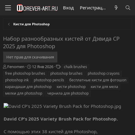
Вход
Регистрация
Кисти для Photoshop
Набор разнообразных кистей от Дэвида CP
2025 для Photoshop
Нет прав для скачивания
А
Д
Т
Fenomen
12 Янв 2026
chalk brushes
в
а
е
free photoshop brushes
photoshop brushes
photoshop crayons
т
т
г
photoshop ink
photoshop pencils
бесплатные кисти для фотошоп
о
а
и
карандаши для photoshop
кисти photoshop
кисти для мела
р
с
мелки для photoshop
о
чернила для photoshop
з
д
а
н
David CP's 2025 Variety Brush Pack for Photoshop.
и
я
С помощью этих 38 кистей для Photoshop,