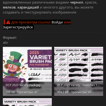
вдохновленных различными видами
чернил
, красок,
мелков
,
карандашей
и многого другого, вы можете
создавать и текстурировать изображения.
Для просмотра ссылки
Войди
или
Зарегистрируйся
Формат
abr
DCP 2025 Variety Pack.jpg
DCP 2025 Variety - Swatches 1.jpg
288 KB · Просмотры: 47
354.2 KB · Просмотры: 45