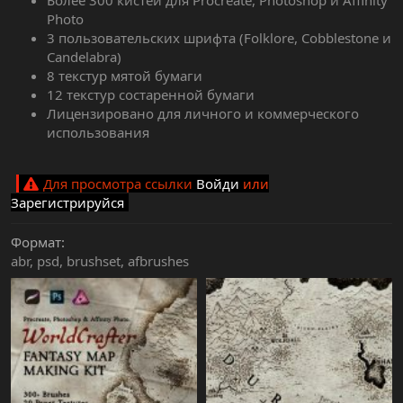
Более 300 кистей для Procreate, Photoshop и Affinity
Photo
3 пользовательских шрифта (Folklore, Cobblestone и
Candelabra)
8 текстур мятой бумаги
12 текстур состаренной бумаги
Лицензировано для личного и коммерческого
использования
Для просмотра ссылки
Войди
или
Зарегистрируйся
Формат
abr
psd
brushset
afbrushes