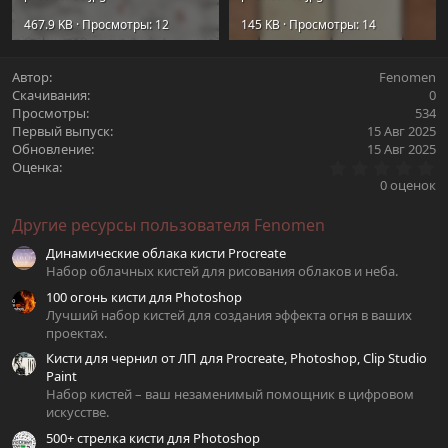
467.9 KB · Просмотры: 12
145 KB · Просмотры: 14
Автор
Fenomen
Скачивания
0
Просмотры
534
Первый выпуск
15 Авг 2025
Обновление
15 Авг 2025
0
Оценка
.
0 оценок
0
0
Другие ресурсы пользователя Fenomen
з
в
Динамические облака кисти Procreate
ё
з
Набор облачных кистей для рисования облаков и неба.
д
100 огонь кисти для Photoshop
Лучший набор кистей для создания эффекта огня в ваших
проектах.
Кисти для чернил от ЛП для Procreate, Photoshop, Clip Studio
Paint
Набор кистей – ваш незаменимый помощник в цифровом
искусстве.
500+ стрелка кисти для Photoshop