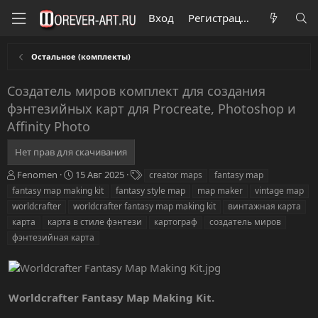
Вход
Регистрация
Остальное (комплекты)
Создатель миров комплект для создания
фэнтезийных карт для Procreate, Photoshop и
Affinity Photo
Нет прав для скачивания
А
Д
Т
Fenomen
15 Авг 2025
creator maps
fantasy map
в
а
е
fantasy map making kit
fantasy style map
map maker
vintage map
т
т
г
worldcrafter
worldcrafter fantasy map making kit
винтажная карта
о
а
и
карта
карта в стиле фэнтези
картограф
создатель миров
р
с
фэнтезийная карта
о
з
д
а
н
Worldcrafter Fantasy Map Making Kit.
и
я