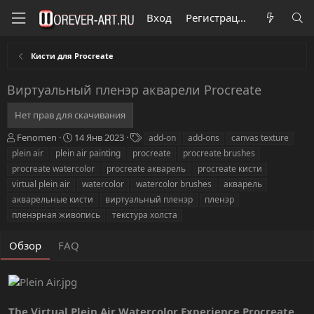
Вход
Регистрация
Кисти для Procreate
Виртуальный пленэр акварели Procreate
Нет прав для скачивания
А
Д
Т
Fenomen
14 Янв 2023
add-on
add-ons
canvas texture
в
а
е
plein air
plein air painting
procreate
procreate brushes
т
т
г
procreate watercolor
procreate акварель
procreate кисти
о
а
и
virtual plein air
watercolor
watercolor brushes
акварель
р
с
акварельные кисти
о
виртуальный пленэр
пленэр
з
пленэрная живопись
текстура холста
д
а
Обзор
FAQ
н
и
я
The Virtual Plein Air Watercolor Experience Procreate
.