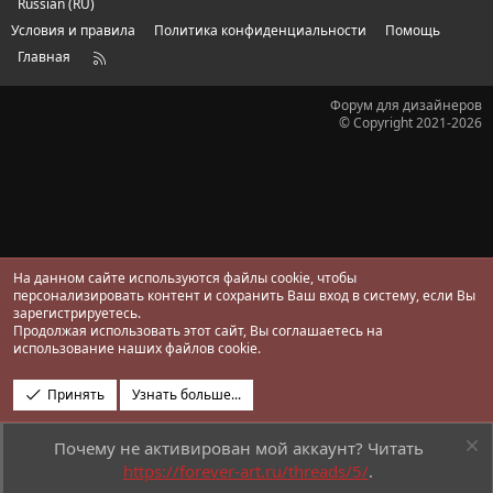
д
Russian (RU)
Условия и правила
Политика конфиденциальности
Помощь
Главная
R
S
S
Форум для дизайнеров
© Copyright 2021-2026
На данном сайте используются файлы cookie, чтобы
персонализировать контент и сохранить Ваш вход в систему, если Вы
зарегистрируетесь.
Продолжая использовать этот сайт, Вы соглашаетесь на
использование наших файлов cookie.
Принять
Узнать больше...
Почему не активирован мой аккаунт? Читать
https://forever-art.ru/threads/5/
.