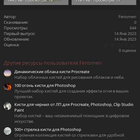
144.7 KB · Просмотры: 18
114.1 KB · Просмотры: 17
Автор
Fenomen
Скачивания
0
Просмотры
644
Первый выпуск
14 Янв 2023
Обновление
14 Янв 2023
0
Оценка
.
0 оценок
0
0
Другие ресурсы пользователя Fenomen
з
в
Динамические облака кисти Procreate
ё
з
Набор облачных кистей для рисования облаков и неба.
д
100 огонь кисти для Photoshop
Лучший набор кистей для создания эффекта огня в ваших
проектах.
Кисти для чернил от ЛП для Procreate, Photoshop, Clip Studio
Paint
Набор кистей – ваш незаменимый помощник в цифровом
искусстве.
500+ стрелка кисти для Photoshop
Огромная коллекция кистей со стрелками для удобной