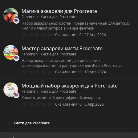
.
0
0
Магика акварели для Procreate
з
Fenomen
Кисти для Procreate
в
ё
Набор акварельных кистей, предназначенный для детских
з
книг и иллюстраторов в жанре фэнтези.
д
0
Скачивания
0
27 Апр 2024
.
0
0
Мастер акварели кисти Procreate
з
Fenomen
Кисти для Procreate
в
ё
Набор акварельных кистей для рисования,
з
формообразования и растушевки для iPad и Procreate.
д
0
Скачивания
0
19 Апр 2024
.
0
0
Мощный набор акварели для Porcreate
з
Fenomen
Кисти для Procreate
в
ё
Коллекция кистей для цифровой акварели.
з
0
Скачивания
0
6 Апр 2026
д
.
0
0
з
Кисти для Procreate
в
ё
з