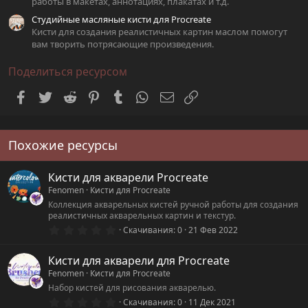
работы в макетах, аннотациях, плакатах и т.д.
Студийные масляные кисти для Procreate
Кисти для создания реалистичных картин маслом помогут
вам творить потрясающие произведения.
Поделиться ресурсом
Facebook
Twitter
Reddit
Pinterest
Tumblr
WhatsApp
Электронная почта
Ссылка
Похожие ресурсы
Кисти для акварели Procreate
Fenomen
Кисти для Procreate
Коллекция акварельных кистей ручной работы для создания
реалистичных акварельных картин и текстур.
0
Скачивания
0
21 Фев 2022
.
0
0
Кисти для акварели для Procreate
з
Fenomen
Кисти для Procreate
в
ё
Набор кистей для рисования акварелью.
з
0
Скачивания
0
11 Дек 2021
д