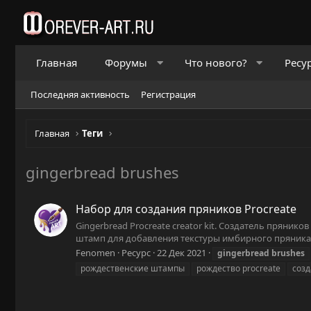
Главная
Форумы
Что нового?
Ресу
Последняя активность
Регистрация
Главная
Теги
gingerbread brushes
Набор для создания пряников Procreate
Gingerbread Procreate creator kit. Создатель прянико
штамп для добавления текстуры имбирного пряника • 
Fenomen
Ресурс
22 Дек 2021
gingerbread
brushes
рождественские штампы
рождество procreate
созд