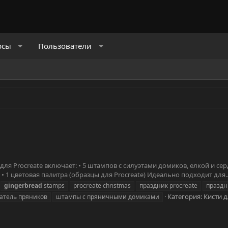
рсы
Пользователи
в для Procreate включает: • 5 штампов с силуэтами домиков, елкой и се
1 цветовая палитра (образцы для Procreate) Идеально подходит для..
gingerbread
stamps
procreate christmas
праздник procreate
праздн
Категория:
Кисти д
атель пряников
штампы с пряничными домиками