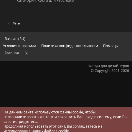
Категория:
Кисти для Procreate
Теги
Russian (RU)
Условия и правила
Политика конфиденциальности
Помощь
Главная
R
S
S
Форум для дизайнеров
© Copyright 2021-2026
На данном сайте используются файлы cookie, чтобы
персонализировать контент и сохранить Ваш вход в систему, если Вы
зарегистрируетесь.
Продолжая использовать этот сайт, Вы соглашаетесь на
использование наших файлов cookie.