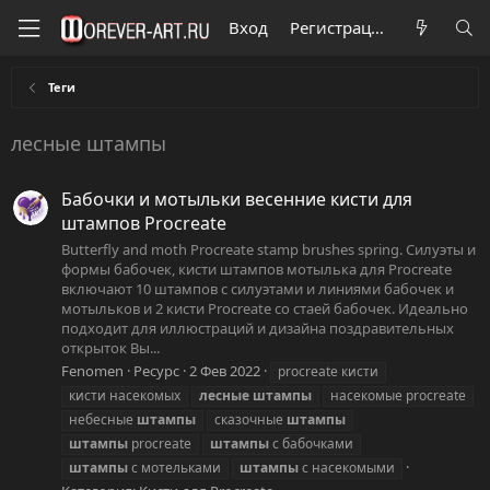
Вход
Регистрация
Теги
лесные штампы
Бабочки и мотыльки весенние кисти для
штампов Procreate
Butterfly and moth Procreate stamp brushes spring. Силуэты и
формы бабочек, кисти штампов мотылька для Procreate
включают 10 штампов с силуэтами и линиями бабочек и
мотыльков и 2 кисти Procreate со стаей бабочек. Идеально
подходит для иллюстраций и дизайна поздравительных
открыток Вы...
Fenomen
Ресурс
2 Фев 2022
procreate кисти
кисти насекомых
лесные
штампы
насекомые procreate
небесные
штампы
сказочные
штампы
штампы
procreate
штампы
с бабочками
штампы
с мотельками
штампы
с насекомыми