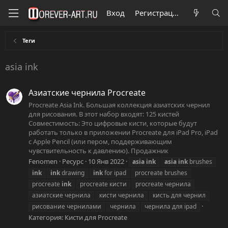
Вход
Регистрация
Теги
asia ink
Азиатские чернила Procreate
Procreate Asia Ink. Большая коллекция азиатских чернил
для рисования. В этот набор входят: 125 кистей
Совместимость: Это цифровые кисти, которые будут
работать только в приложении Procreate для iPad Pro, iPad
с Apple Pencil (или пером, поддерживающим
чувствительность к давлению). Продажник
Fenomen
Ресурс
10 Янв 2022
asia
ink
asia
ink
brushes
ink
ink
drawing
ink
for ipad
procreate brushes
procreate
ink
procreate кисти
procreate чернила
азиатские чернила
кисти чернила
кисть для чернил
рисование чернилами
чернила
чернила для ipad
Категория:
Кисти для Procreate