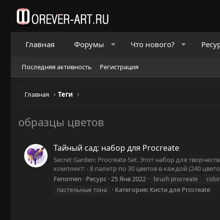
Главная
Форумы
Что нового?
Ресу
Последняя активность
Регистрация
Главная
Теги
образцы цветов
Тайный сад: набор для Procreate
Secret Garden: Procreate Set. Этот набор для творче
комплект: - 8 палитр по 30 цветов в каждой (240 цветов)
Fenomen
Ресурс
25 Янв 2022
brush procreate
colo
Категория:
Кисти для Procreate
пастельные тона