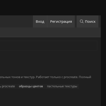
Вход
Регистрация
Поиск
ельных тонов и текстур. Работает только с procreate. Полный
ь procreate
образцы
цветов
пастельные текстуры