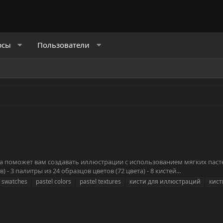
рсы
Пользователи
ства поможет вам создавать иллюстрации с использованием мягких паст
 - 3 палитры из 24 образцов цветов (72 цвета) - 8 кистей...
r swatches
pastel colors
pastel textures
кисти для иллюстраций
кист