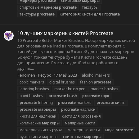
маркеры
procreate
спиртовые
маркеры
спиртовые
маркеры
procreate
текстуры
Категория:
Кисти для Procreate
текстуры
procreate
10 лучших маркерных кистей Procreate
10 Procreate Better Marker Brushes. Набор маркерных кистей
для рисования на iPad в Procreate. В комплект входят: 5
кистей для сухого маркера 5 кистей для влажных маркеров
Бонус: 1 тонкая текстура бумаги Кисти Procreate созданы
для приложения Procreate для iPad и не работают в
других...
Fenomen
Ресурс
17 Май 2023
alcohol markers
copic markers
digital brushes
fashion
procreate
lettering brushes
marker brush pen
marker brushes
paint brushes
procreate
brush
procreate
copic
procreate
lettering
procreate
markers
procreate
кисть
procreate
маркеры
procreate
надписи
кисти для надписей
кисти для рисования
копические
маркеры
малярные кисти
маркерная кисть-ручка
маркерные кисти
мода
procreate
ручка кисти маркера
спиртовые
маркеры