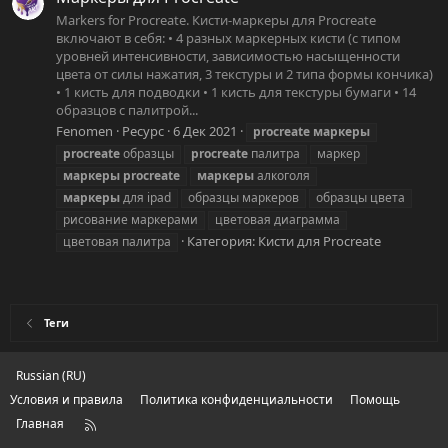
Markers for Procreate. Кисти-маркеры для Procreate
включают в себя: • 4 разных маркерных кисти (с типом
уровней интенсивности, зависимостью насыщенности
цвета от силы нажатия, 3 текстуры и 2 типа формы кончика)
• 1 кисть для подводки • 1 кисть для текстуры бумаги • 14
образцов с палитрой...
Fenomen
Ресурс
6 Дек 2021
procreate
маркеры
procreate
образцы
procreate
палитра
маркер
маркеры
procreate
маркеры
алкоголя
маркеры
для ipad
образцы маркеров
образцы цвета
рисование маркерами
цветовая диаграмма
Категория:
Кисти для Procreate
цветовая палитра
Теги
Russian (RU)
Условия и правила
Политика конфиденциальности
Помощь
Главная
R
S