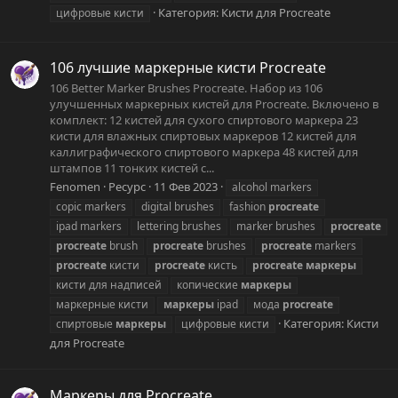
Категория:
Кисти для Procreate
цифровые кисти
106 лучшие маркерные кисти Procreate
106 Better Marker Brushes Procreate. Набор из 106
улучшенных маркерных кистей для Procreate. Включено в
комплект: 12 кистей для сухого спиртового маркера 23
кисти для влажных спиртовых маркеров 12 кистей для
каллиграфического спиртового маркера 48 кистей для
штампов 11 тонких кистей с...
Fenomen
Ресурс
11 Фев 2023
alcohol markers
copic markers
digital brushes
fashion
procreate
ipad markers
lettering brushes
marker brushes
procreate
procreate
brush
procreate
brushes
procreate
markers
procreate
кисти
procreate
кисть
procreate
маркеры
кисти для надписей
копические
маркеры
маркерные кисти
маркеры
ipad
мода
procreate
Категория:
Кисти
спиртовые
маркеры
цифровые кисти
для Procreate
Маркеры для Procreate