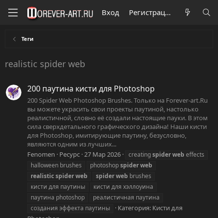
Вход
Регистрация
Теги
realistic spider web
200 паутина кисти для Photoshop
200 Spider Web Photoshop Brushes. Только на Forever-art.Ru
вы можете украсить свои проекты паутиной, настолько
реалистичной, словно её создали настоящие пауки. В этом
сила сверхдетального графического дизайна! Наши кисти
для Photoshop, имитирующие паутину, безусловно,
являются одним из лучших...
Fenomen
Ресурс
27 Мар 2026
creating
spider
web
effects
halloween brushes
photoshop
spider
web
realistic
spider
web
spider
web
brushes
кисти для паутины
кисти для хэллоуина
паутина photoshop
реалистичная паутина
Категория:
Кисти для
создания эффекта паутины