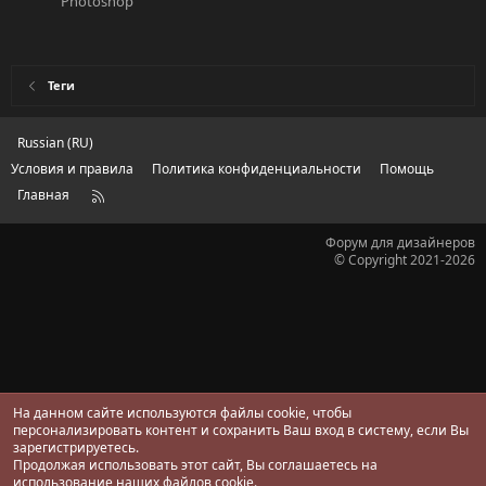
Photoshop
Теги
Russian (RU)
Условия и правила
Политика конфиденциальности
Помощь
Главная
R
S
S
Форум для дизайнеров
© Copyright 2021-2026
На данном сайте используются файлы cookie, чтобы
персонализировать контент и сохранить Ваш вход в систему, если Вы
зарегистрируетесь.
Продолжая использовать этот сайт, Вы соглашаетесь на
использование наших файлов cookie.