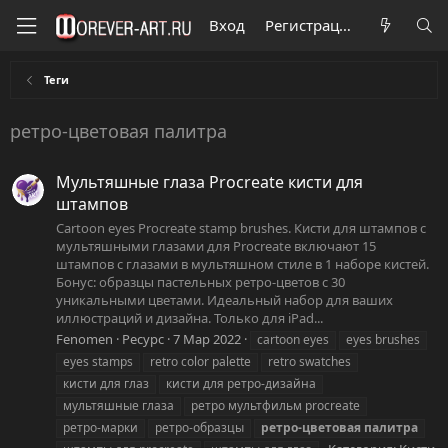
Вход
Регистрация
Теги
ретро-цветовая палитра
Мультяшные глаза Procreate кисти для
штампов
Cartoon eyes Procreate stamp brushes. Кисти для штампов с
мультяшными глазами для Procreate включают 15
штампов с глазами в мультяшном стиле в 1 наборе кистей.
Бонус: образцы пастельных ретро-цветов с 30
уникальными цветами. Идеальный набор для ваших
иллюстраций и дизайна. Только для iPad...
Fenomen
Ресурс
7 Мар 2022
cartoon eyes
eyes brushes
eyes stamps
retro color palette
retro swatches
кисти для глаз
кисти для ретро-дизайна
мультяшные глаза
ретро мультфильм procreate
ретро-марки
ретро-образцы
ретро-цветовая
палитра