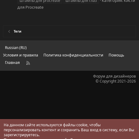
Категория:
Кисти
штампы для procreate
штампы для глаз
для Procreate
Теги
Russian (RU)
Условия и правила
Политика конфиденциальности
Помощь
Главная
R
S
S
Форум для дизайнеров
© Copyright 2021-2026
На данном сайте используются файлы cookie, чтобы
персонализировать контент и сохранить Ваш вход в систему, если Вы
зарегистрируетесь.