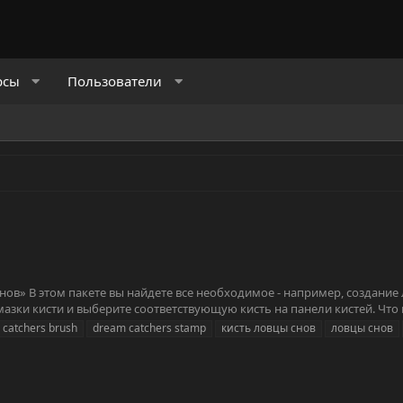
рсы
Пользователи
 снов» В этом пакете вы найдете все необходимое - например, создан
мазки кисти и выберите соответствующую кисть на панели кистей. Что 
catchers brush
dream catchers stamp
кисть ловцы снов
ловцы снов