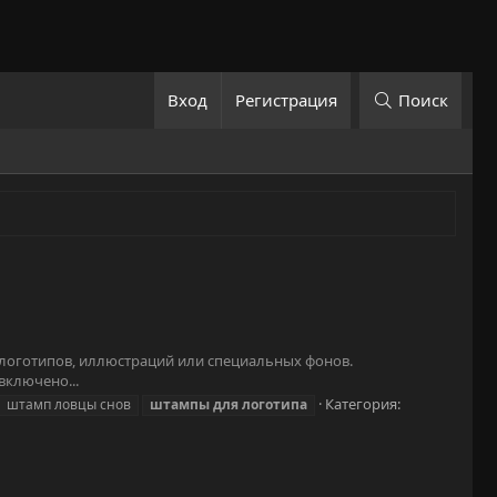
Вход
Регистрация
Поиск
ие логотипов, иллюстраций или специальных фонов.
включено...
Категория:
штамп ловцы снов
штампы
для
логотипа