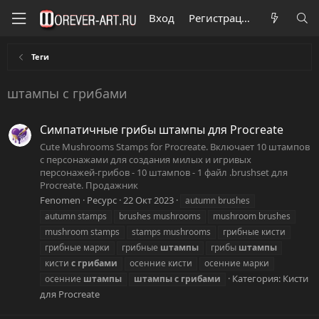
Вход
Регистрация
Теги
штампы с грибами
Симпатичные грибы штампы для Procreate
Cute Mushrooms Stamps for Procreate. Включает 10 штампов
с персонажами для создания милых и игривых
персонажей-грибов - 10 штампов - 1 файл .brushset для
Procreate. Продажник
Fenomen
Ресурс
22 Окт 2023
autumn brushes
autumn stamps
brushes mushrooms
mushroom brushes
mushroom stamps
stamps mushrooms
грибные кисти
грибные марки
грибные
штампы
грибы
штампы
кисти
с
грибами
осенние кисти
осенние марки
Категория:
Кисти
осенние
штампы
штампы
с
грибами
для Procreate