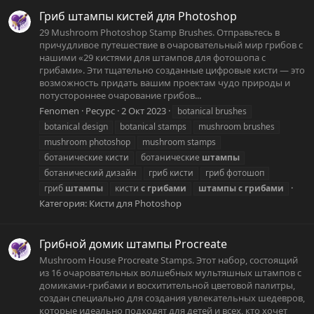
Гриб штампы кистей для Photoshop
29 Mushroom Photoshop Stamp Brushes. Отправьтесь в
причудливое путешествие в очаровательный мир грибов с
нашими «29 кистями для штампов для фотошопа с
грибами». Эти тщательно созданные цифровые кисти — это
возможность придать вашим проектам чудо природы и
потустороннее очарование грибов...
Fenomen
Ресурс
2 Окт 2023
botanical brushes
botanical design
botanical stamps
mushroom brushes
mushroom photoshop
mushroom stamps
ботанические кисти
ботанические
штампы
ботанический дизайн
гриб кисти
гриб фотошоп
гриб
штампы
кисти
с
грибами
штампы
с
грибами
Категория:
Кисти для Photoshop
Грибной домик штампы Procreate
Mushroom House Procreate Stamps. Этот набор, состоящий
из 16 очаровательных волшебных мультяшных штампов с
домиками-грибами и восхитительной цветовой палитры,
создан специально для создания увлекательных шедевров,
которые идеально подходят для детей и всех, кто хочет