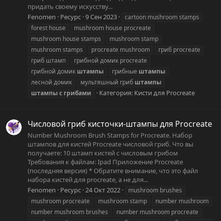
придать своему искусству...
Fenomen
Ресурс
9 Сен 2023
cartoon mushroom stamps
forest house
mushroom house procreate
mushroom house stamps
mushroom stamp
mushroom stamps
procreate mushroom
гриб procreate
гриб штамп
грибной домик procreate
грибной домик
штампы
грибные
штампы
лесной домик
мультяшный гриб
штампы
Категория:
Кисти для Procreate
штампы
с
грибами
Числовой гриб кисточки-штампы для Procreate
Number Mushroom Brush Stamps for Procreate. Набор
штампов для кистей Procreate числовой гриб. Что вы
получаете: 10 штамп кистей с числовым грибом
Требования к файлам: Ipad Приложение Procreate
(последняя версия) * Обратите внимание, что это файл
набора кистей для procreate, а не для...
Fenomen
Ресурс
24 Окт 2022
mushroom brushes
mushroom procreate
mushroom stamp
number mushroom
number mushroom brushes
number mushroom procreate