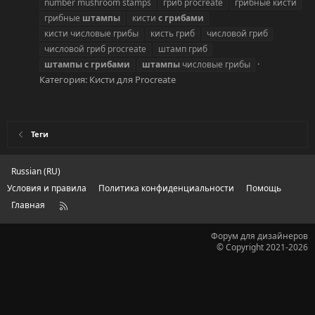
number mushroom stamps
гриб procreate
грибные кисти
грибные
штампы
кисти
с
грибами
кисти числовые грибы
кисть гриб
числовой гриб
числовой гриб procreate
штамп гриб
штампы
с
грибами
штампы
числовые грибы
Категория:
Кисти для Procreate
Теги
Russian (RU)
Условия и правила
Политика конфиденциальности
Помощь
Главная
R
S
S
Форум для дизайнеров
© Copyright 2021-2026