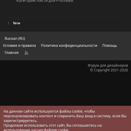
Категория:
Кисти для Procreate
Теги
Russian (RU)
Условия и правила
Политика конфиденциальности
Помощь
Главная
R
S
S
Форум для дизайнеров
© Copyright 2021-2026
На данном сайте используются файлы cookie, чтобы
персонализировать контент и сохранить Ваш вход в систему, если Вы
зарегистрируетесь.
Продолжая использовать этот сайт, Вы соглашаетесь на
использование наших файлов cookie.