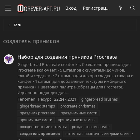
Вход
Регистрация
Теги
создатель пряников
Набор для создания пряников Procreate
Gingerbread Procreate creator kit. Создатель пряников для
Procreate включает: • 5 штампов с силуэтами домиков,
елкой и сердцем. • 2 штампа для декора сладкого сахара и
конфет • 1 штамп для добавления текстуры имбирного
пряника • 1 цветовая палитра (образцы для Procreate)
Идеально подходит для...
Fenomen
Ресурс
22 Дек 2021
gingerbread brushes
gingerbread stamps
procreate christmas
праздник procreate
праздничные кисти
пряничные кисти
пряничные штампы
рождественские штампы
рождество procreate
создатель
пряников
штампы с пряничными домиками