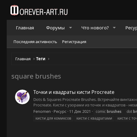
Главная
Форумы
Что нового?
Ресу
Последняя активность
Регистрация
Главная
Теги
square brushes
Точки и квадраты кисти Procreate
Dots & Squares Procreate Brushes. Встречайте винта
Procreate. Кисти с узорами из точек и квадратов - 
Fenomen
Ресурс
11 Дек 2021
comic
brushes
dot
b
кисти для комиксов
кисти с квадратами
кисти с то