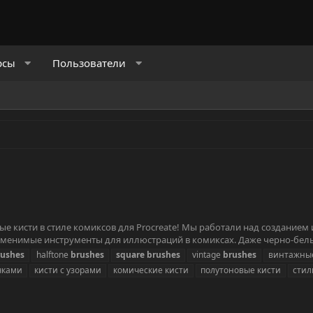
рсы
Пользователи
жные кисти в стиле комиксов для Procreate! Мы работали над создани
незаменимые инструменты для иллюстраций в комиксах. Даже черно-белы
rushes
halftone
brushes
square
brushes
vintage
brushes
винтажные
чками
кисти с узорами
комические кисти
полутоновые кисти
стил