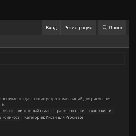
Вход
Регистрация
Поиск
ем инструмента для ваших ретро-композиций для рисования
е...
 кисти
винтажный стиль
гранж procreate
гранж кисти
Категория:
Кисти для Procreate
ь комиксов