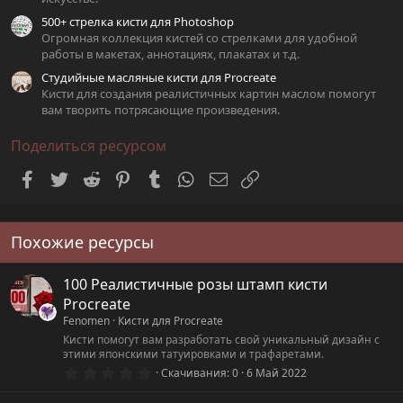
500+ стрелка кисти для Photoshop
Огромная коллекция кистей со стрелками для удобной
работы в макетах, аннотациях, плакатах и т.д.
Студийные масляные кисти для Procreate
Кисти для создания реалистичных картин маслом помогут
вам творить потрясающие произведения.
Поделиться ресурсом
Facebook
Twitter
Reddit
Pinterest
Tumblr
WhatsApp
Электронная почта
Ссылка
Похожие ресурсы
100 Реалистичные розы штамп кисти
Procreate
Fenomen
Кисти для Procreate
Кисти помогут вам разработать свой уникальный дизайн с
этими японскими татуировками и трафаретами.
0
Скачивания
0
6 Май 2022
.
0