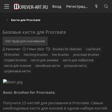
Вход
Регистрация
Кисти для Procreate
Базовые кисти для Procreate
Нет прав для скачивания
А
Д
Т
Fenomen
7 Июл 2022
brushes for sketches
coal brush
в
а
е
fill brushes
hatching brushes
line brushes
procreate brushes
т
т
г
stripple brushes
кисти для заливки
кисти для набросков
о
а
и
кисти для эскизов
линейные кисти
угольная кисть
р
с
штриховые кисти
о
з
д
а
н
Basic Brushes for Procreate
.
и
я
Получите 25 кистей для рисования в Procreate. Самые
необходимые кисти для эскизов в одном наборе кистей.