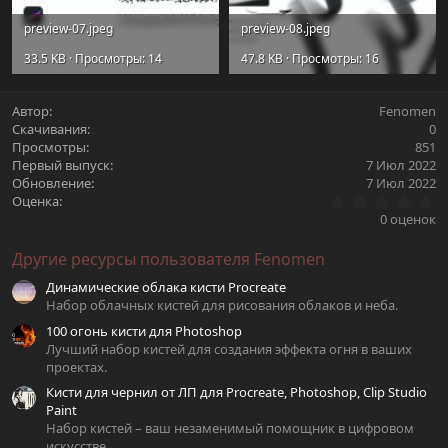
preview-07.jpeg
preview-08.jpeg
33.5 KB · Просмотры: 14
47.8 KB · Просмотры: 16
Автор
Fenomen
Скачивания
0
Просмотры
851
Первый выпуск
7 Июл 2022
Обновление
7 Июл 2022
0
Оценка
.
0 оценок
0
0
Другие ресурсы пользователя Fenomen
з
в
Динамические облака кисти Procreate
ё
з
Набор облачных кистей для рисования облаков и неба.
д
100 огонь кисти для Photoshop
Лучший набор кистей для создания эффекта огня в ваших
проектах.
Кисти для чернил от ЛП для Procreate, Photoshop, Clip Studio
Paint
Набор кистей – ваш незаменимый помощник в цифровом
искусстве.