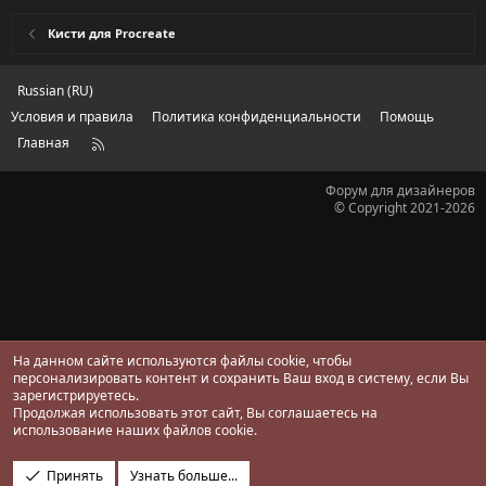
0
з
Кисти для Procreate
в
ё
з
д
Russian (RU)
Условия и правила
Политика конфиденциальности
Помощь
Главная
R
S
S
Форум для дизайнеров
© Copyright 2021-2026
На данном сайте используются файлы cookie, чтобы
персонализировать контент и сохранить Ваш вход в систему, если Вы
зарегистрируетесь.
Продолжая использовать этот сайт, Вы соглашаетесь на
использование наших файлов cookie.
Принять
Узнать больше...