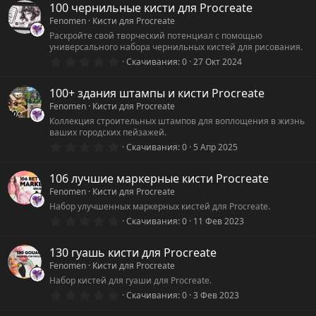
0
100 чернильные кисти для Procreate
з
Fenomen
Кисти для Procreate
в
ё
Раскройте свой творческий потенциал с помощью
з
универсального набора чернильных кистей для рисования.
д
0
Скачивания
0
27 Окт 2024
.
0
0
100+ здания штампы и кисти Procreate
з
Fenomen
Кисти для Procreate
в
ё
Коллекция строительных штампов для воплощения в жизнь
з
ваших городских пейзажей.
д
0
Скачивания
0
5 Апр 2025
.
0
0
106 лучшие маркерные кисти Procreate
з
Fenomen
Кисти для Procreate
в
ё
Набор улучшенных маркерных кистей для Procreate.
з
0
Скачивания
0
11 Фев 2023
д
.
0
0
130 гуашь кисти для Procreate
з
Fenomen
Кисти для Procreate
в
ё
Набор кистей для гуаши для Procreate.
з
0
Скачивания
0
3 Фев 2023
д
.
0