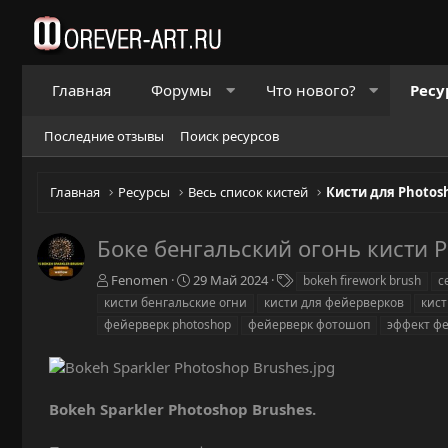
Главная
Форумы
Что нового?
Ресу
Последние отзывы
Поиск ресурсов
Главная
Ресурсы
Весь список кистей
Кисти для Photos
Боке бенгальский огонь кисти 
А
Д
Т
Fenomen
29 Май 2024
bokeh firework brush
c
в
а
е
кисти бенгальские огни
кисти для фейерверков
кис
т
т
г
фейерверк photoshop
фейерверк фотошоп
эффект ф
о
а
и
р
с
о
з
д
Bokeh Sparkler Photoshop Brushes.
а
н