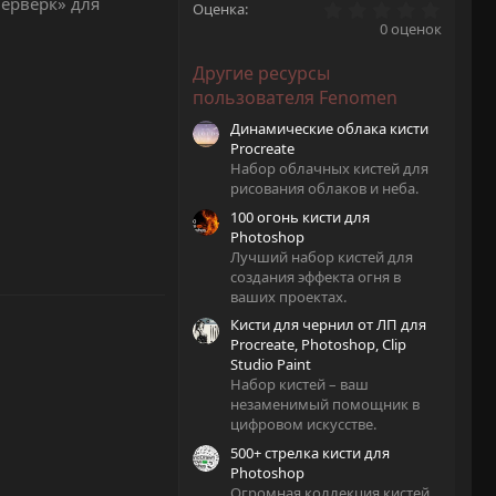
ерверк» для
0
Оценка
.
0 оценок
0
0
Другие ресурсы
з
в
пользователя Fenomen
ё
з
Динамические облака кисти
д
Procreate
Набор облачных кистей для
рисования облаков и неба.
100 огонь кисти для
Photoshop
Лучший набор кистей для
создания эффекта огня в
ваших проектах.
Кисти для чернил от ЛП для
Procreate, Photoshop, Clip
Studio Paint
Набор кистей – ваш
незаменимый помощник в
цифровом искусстве.
500+ стрелка кисти для
Photoshop
Огромная коллекция кистей