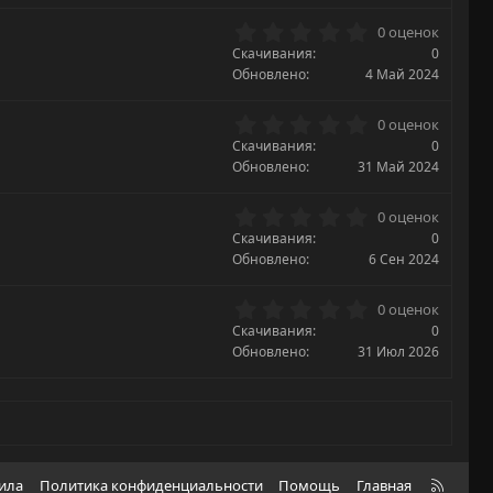
з
0
0 оценок
в
.
Скачивания
ё
0
0
з
Обновлено
4 Май 2024
0
д
з
0
0 оценок
в
.
Скачивания
ё
0
0
з
Обновлено
31 Май 2024
0
д
з
0
0 оценок
в
.
Скачивания
ё
0
0
з
Обновлено
6 Сен 2024
0
д
з
0
0 оценок
в
.
Скачивания
ё
0
0
з
Обновлено
31 Июл 2026
0
д
з
в
ё
з
д
R
вила
Политика конфиденциальности
Помощь
Главная