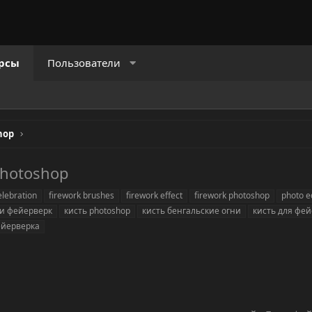
рсы
Пользователи
hop
Photoshop
elebration
firework brushes
firework effect
firework photoshop
photo e
ти фейерверк
кисть photoshop
кисть бенгальские огни
кисть для фей
ейерверка