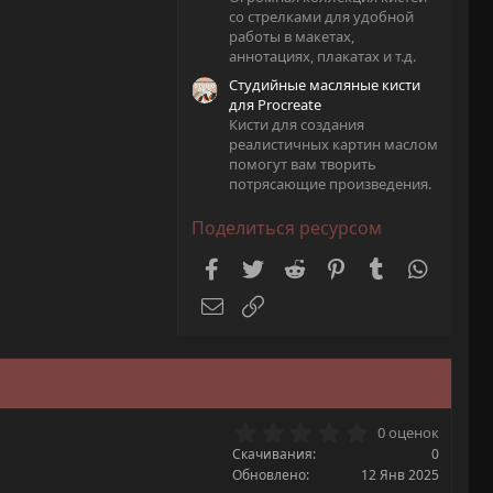
со стрелками для удобной
работы в макетах,
аннотациях, плакатах и т.д.
Студийные масляные кисти
для Procreate
Кисти для создания
реалистичных картин маслом
помогут вам творить
потрясающие произведения.
Поделиться ресурсом
Facebook
Twitter
Reddit
Pinterest
Tumblr
WhatsA
Электронная почта
Ссылка
0
0 оценок
.
Скачивания
0
0
Обновлено
12 Янв 2025
0