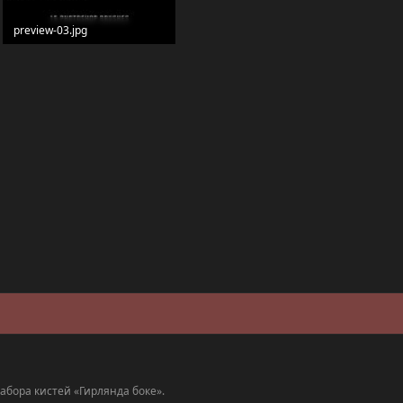
preview-03.jpg
97.4 KB · Просмотры: 23
бора кистей «Гирлянда боке».