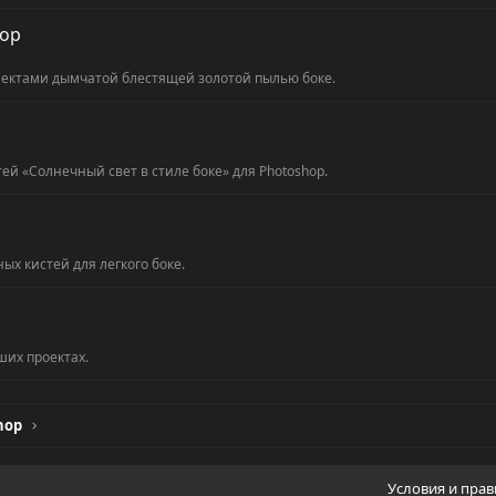
hop
ектами дымчатой блестящей золотой пылью боке.
 «Солнечный свет в стиле боке» для Photoshop.
х кистей для легкого боке.
ших проектах.
hop
Условия и пра