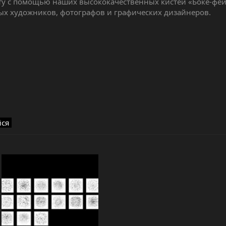
у с помощью наших высококачественных кистей «Боке-фей
вых художников, фотографов и графических дизайнеров.
йся