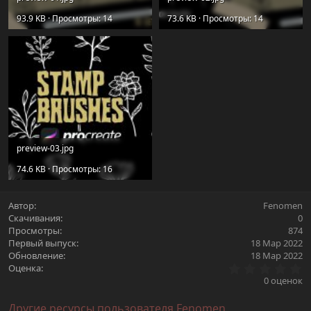
93.9 KB · Просмотры: 14
73.6 KB · Просмотры: 14
preview-03.jpg
74.6 KB · Просмотры: 16
Автор
Fenomen
Скачивания
0
Просмотры
874
Первый выпуск
18 Мар 2022
Обновление
18 Мар 2022
0
Оценка
.
0 оценок
0
0
Другие ресурсы пользователя Fenomen
з