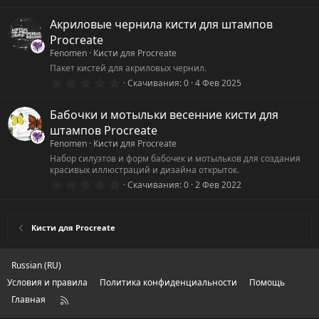
.
0
0
Акриловые чернила кисти для штампов
з
Procreate
в
ё
Fenomen
Кисти для Procreate
з
Пакет кистей для акриловых чернил.
д
0
Скачивания
0
4 Фев 2025
.
0
0
Бабочки и мотыльки весенние кисти для
з
штампов Procreate
в
ё
Fenomen
Кисти для Procreate
з
Набор силуэтов и форм бабочек и мотыльков для создания
д
красивых иллюстраций и дизайна открыток.
0
Скачивания
0
2 Фев 2022
.
0
0
з
Кисти для Procreate
в
ё
з
д
Russian (RU)
Условия и правила
Политика конфиденциальности
Помощь
Главная
R
S