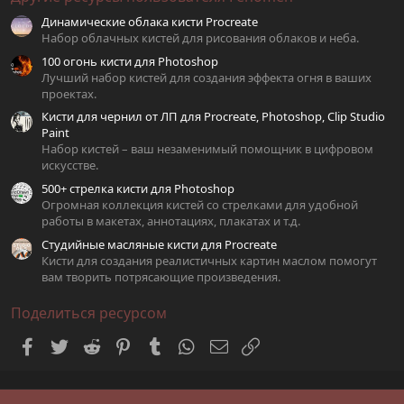
в
Динамические облака кисти Procreate
ё
з
Набор облачных кистей для рисования облаков и неба.
д
100 огонь кисти для Photoshop
Лучший набор кистей для создания эффекта огня в ваших
проектах.
Кисти для чернил от ЛП для Procreate, Photoshop, Clip Studio
Paint
Набор кистей – ваш незаменимый помощник в цифровом
искусстве.
500+ стрелка кисти для Photoshop
Огромная коллекция кистей со стрелками для удобной
работы в макетах, аннотациях, плакатах и т.д.
Студийные масляные кисти для Procreate
Кисти для создания реалистичных картин маслом помогут
вам творить потрясающие произведения.
Поделиться ресурсом
Facebook
Twitter
Reddit
Pinterest
Tumblr
WhatsApp
Электронная почта
Ссылка