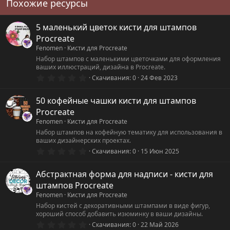
Похожие ресурсы
5 маленький цветок кисти для штампов
Procreate
Fenomen
Кисти для Procreate
Набор штампов с маленькими цветочками для оформления
ваших иллюстраций, дизайна в Procreate.
0
Скачивания
0
24 Фев 2023
.
0
0
50 кофейные чашки кисти для штампов
з
Procreate
в
ё
Fenomen
Кисти для Procreate
з
Набор штампов на кофейную тематику для использования в
д
ваших дизайнерских проектах.
0
Скачивания
0
15 Июн 2025
.
0
0
Абстрактная форма для надписи - кисти для
з
штампов Procreate
в
ё
Fenomen
Кисти для Procreate
з
Набор кистей с декоративными штампами в виде фигур,
д
хороший способ добавить изюминку в ваши дизайны.
0
Скачивания
0
22 Май 2026