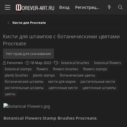
Вход
Регистрация
Кисти для Procreate
Кисти для штампов с ботаническими цветами
Procreate
Нет прав для скачивания
А
Д
Т
Fenomen
18 Мар 2022
botanical brushes
botanical flowers
в
а
е
botanical stamps
flowers
flowers brushes
flowers stamps
т
т
г
plants brushes
plants stamps
ботанические цветы
о
а
и
ботанические штампы
кисти для марок
растительные кисти
р
с
растительные штампы
о
цветочные кисти
цветочные штампы
з
цветы
д
а
н
и
Botanical Flowers Stamp Brushes Procreate
.
я