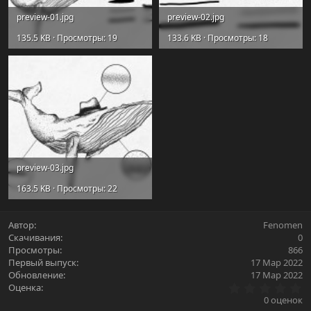
preview-01.jpg
preview-02.jpg
135.5 KB · Просмотры: 19
133.6 KB · Просмотры: 18
preview-03.jpg
163.5 KB · Просмотры: 22
Автор
Fenomen
Скачивания
0
Просмотры
866
Первый выпуск
17 Мар 2022
Обновление
17 Мар 2022
0
Оценка
.
0 оценок
0