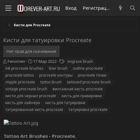
Вход
Регистрация
Кисти для Procreate
Кисти для татуировки Procreate
Нет прав для скачивания
А
Д
Т
Fenomen
17 Мар 2022
engrave brush
в
а
е
ink procreate brushes
liner brush
outline procreate
т
т
г
procreate tattoo
procreate контуры
procreate точки
о
а
и
stipple procreate
tattoo brush
tattooed procreate brush
р
с
vintage procreate brush
о
винтажная кисть procreate
з
кисти для чернил procreate
кисть для гравировки
д
кисть для лайнера
кисть для татуировки
а
татуированная кисть procreate
татуировка procreate
н
и
я
Tattoo Art Brushes - Procreate
.