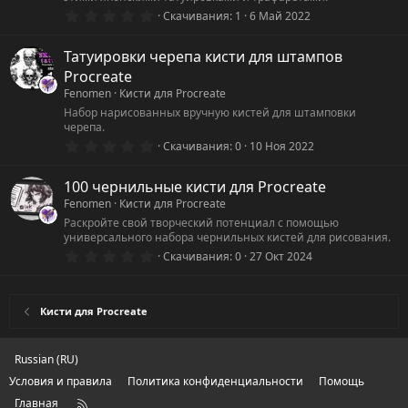
0
Скачивания
1
6 Май 2022
.
0
0
Татуировки черепа кисти для штампов
з
Procreate
в
ё
Fenomen
Кисти для Procreate
з
Набор нарисованных вручную кистей для штамповки
д
черепа.
0
Скачивания
0
10 Ноя 2022
.
0
0
100 чернильные кисти для Procreate
з
Fenomen
Кисти для Procreate
в
ё
Раскройте свой творческий потенциал с помощью
з
универсального набора чернильных кистей для рисования.
д
0
Скачивания
0
27 Окт 2024
.
0
0
з
Кисти для Procreate
в
ё
з
д
Russian (RU)
Условия и правила
Политика конфиденциальности
Помощь
Главная
R