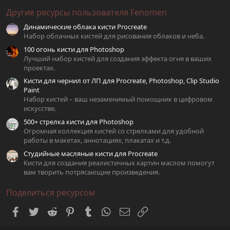
0
Другие ресурсы пользователя Fenomen
з
в
Динамические облака кисти Procreate
ё
з
Набор облачных кистей для рисования облаков и неба.
д
100 огонь кисти для Photoshop
Лучший набор кистей для создания эффекта огня в ваших
проектах.
Кисти для чернил от ЛП для Procreate, Photoshop, Clip Studio
Paint
Набор кистей – ваш незаменимый помощник в цифровом
искусстве.
500+ стрелка кисти для Photoshop
Огромная коллекция кистей со стрелками для удобной
работы в макетах, аннотациях, плакатах и т.д.
Студийные масляные кисти для Procreate
Кисти для создания реалистичных картин маслом помогут
вам творить потрясающие произведения.
Поделиться ресурсом
Facebook
Twitter
Reddit
Pinterest
Tumblr
WhatsApp
Электронная почта
Ссылка