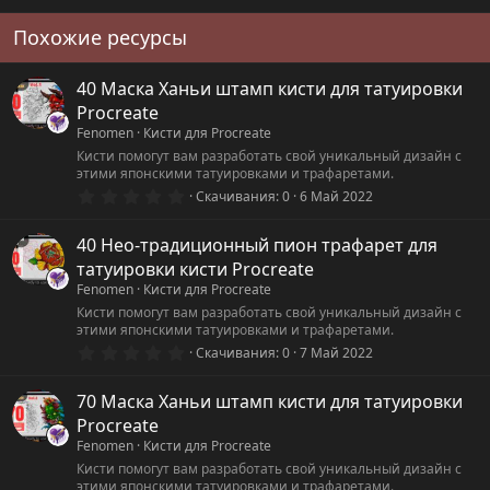
Похожие ресурсы
40 Маска Ханьи штамп кисти для татуировки
Procreate
Fenomen
Кисти для Procreate
Кисти помогут вам разработать свой уникальный дизайн с
этими японскими татуировками и трафаретами.
0
Скачивания
0
6 Май 2022
.
0
0
40 Нео-традиционный пион трафарет для
з
татуировки кисти Procreate
в
ё
Fenomen
Кисти для Procreate
з
Кисти помогут вам разработать свой уникальный дизайн с
д
этими японскими татуировками и трафаретами.
0
Скачивания
0
7 Май 2022
.
0
0
70 Маска Ханьи штамп кисти для татуировки
з
Procreate
в
ё
Fenomen
Кисти для Procreate
з
Кисти помогут вам разработать свой уникальный дизайн с
д
этими японскими татуировками и трафаретами.