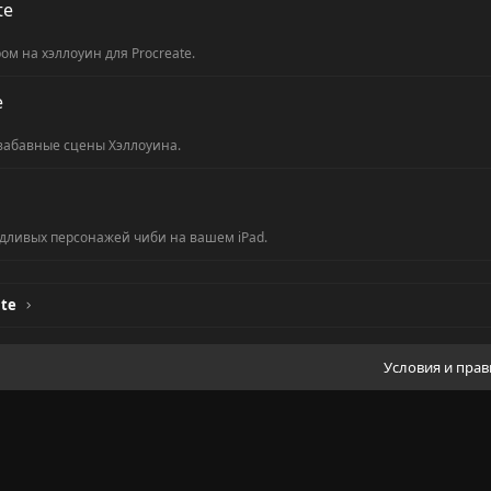
te
м на хэллоуин для Procreate.
e
 забавные сцены Хэллоуина.
дливых персонажей чиби на вашем iPad.
ate
Условия и пра