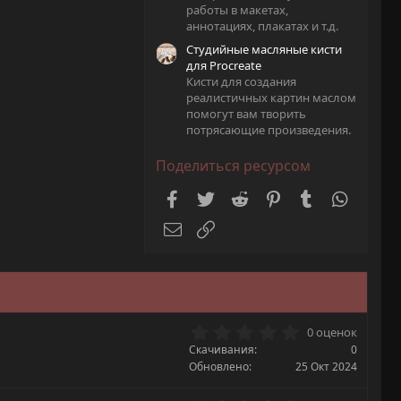
B · Просмотры: 11
работы в макетах,
аннотациях, плакатах и т.д.
Студийные масляные кисти
для Procreate
Кисти для создания
реалистичных картин маслом
помогут вам творить
потрясающие произведения.
Поделиться ресурсом
Facebook
Twitter
Reddit
Pinterest
Tumblr
WhatsA
Электронная почта
Ссылка
0
0 оценок
.
Скачивания
0
0
Обновлено
25 Окт 2024
0
з