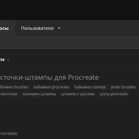
рсы
Пользователи
ate
сточки-штампы для Procreate
lloween brushes
halloween procreate
halloween stamps
jester brushes
 кисточки
хэллоуин штампы
штампы с шутами
шуты procreate
ocreate.