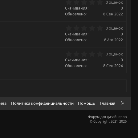
0
0 оценок
в
.
Скачивания
ё
0
0
з
Обновлено
8 Сен 2022
0
д
з
0
0 оценок
в
.
Скачивания
ё
0
0
з
Обновлено
8 Авг 2022
0
д
з
0
0 оценок
в
.
Скачивания
ё
0
0
з
Обновлено
8 Сен 2024
0
д
з
в
ё
з
д
R
вила
Политика конфиденциальности
Помощь
Главная
S
S
Форум для дизайнеров
© Copyright 2021-2026