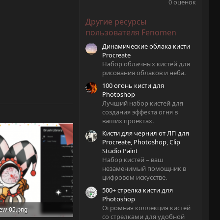
.
0 оценок
0
0
Другие ресурсы
з
в
пользователя Fenomen
ё
з
Динамические облака кисти
д
Procreate
Набор облачных кистей для
рисования облаков и неба.
100 огонь кисти для
Photoshop
Лучший набор кистей для
создания эффекта огня в
ваших проектах.
Кисти для чернил от ЛП для
Procreate, Photoshop, Clip
Studio Paint
Набор кистей – ваш
незаменимый помощник в
цифровом искусстве.
500+ стрелка кисти для
Photoshop
Огромная коллекция кистей
iew-05.png
со стрелками для удобной