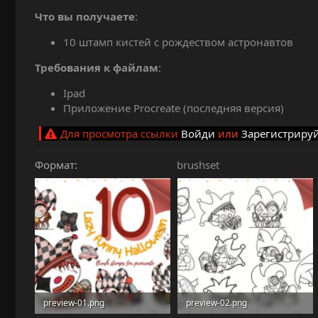
и
Что вы получаете
:
я
10 штамп кистей с рождеством астронавтов
Требования к файлам
:
Ipad
Приложение Procreate (последняя версия)
Для просмотра ссылки
Войди
или
Зарегистриру
Формат
brushset
preview-01.png
preview-02.png