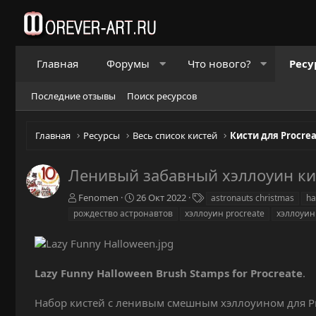
Главная
Форумы
Что нового?
Ресу
Последние отзывы
Поиск ресурсов
Главная
Ресурсы
Весь список кистей
Кисти для Procre
Ленивый забавный хэллоуин ки
А
Д
Т
Fenomen
26 Окт 2022
astronauts christmas
ha
в
а
е
рождество астронавтов
хэллоуин procreate
хэллоуин
т
т
г
о
а
и
р
с
о
Lazy Funny Halloween Brush Stamps for Procreate
.
з
д
а
Набор кистей с ленивым смешным хэллоуином для Pr
н