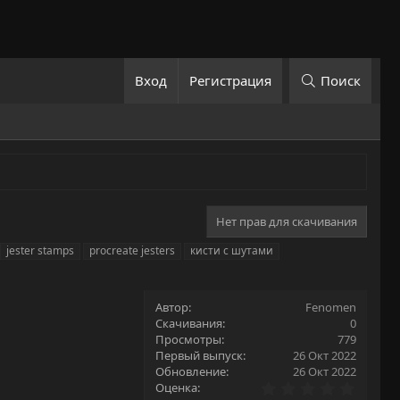
Вход
Регистрация
Поиск
Нет прав для скачивания
jester stamps
procreate jesters
кисти с шутами
Автор
Fenomen
Скачивания
0
Просмотры
779
Первый выпуск
26 Окт 2022
Обновление
26 Окт 2022
0
Оценка