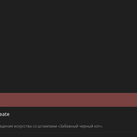
42.8 KB · Просмотры: 12
49.9 KB · Просмотры: 14
50 K
eate
едения искусства со штампами «Забавный черный кот».