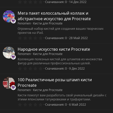
0
Скачивания
0
14 Дек 2022
д
.
0
0
Мега пакет колоссальный коллаж и
з
абстрактное искусство для Procreate
в
ё
Fenomen
Кисти для Procreate
з
Огромный набор кистей для создания ваших творческих
д
проектов на iPad.
0
Скачивания
0
28 Май 2022
.
0
0
Народное искусство кисти Procreate
з
Fenomen
Кисти для Procreate
в
ё
Коллекция полезных кистей для штампов из множества
з
фигур для различных профессиональных целей.
д
0
Скачивания
0
9 Дек 2022
.
0
0
100 Реалистичные розы штамп кисти
з
Procreate
в
ё
Fenomen
Кисти для Procreate
з
Кисти помогут вам разработать свой уникальный дизайн с
д
этими японскими татуировками и трафаретами.
0
Скачивания
0
6 Май 2022
.
0