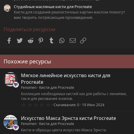
Студийные масляные кисти для Procreate
Кисти для создания реалистичных картин маслом помогут
вам творить потрясающие произведения.
Поделиться ресурсом
Facebook
Twitter
Reddit
Pinterest
Tumblr
WhatsApp
Электронная почта
Ссылка
Похожие ресурсы
Мягкое линейное искусство кисти для
Procreate
Fenomen
Кисти для Procreate
Коллекция необходимых кистей как для работы с линиями,
так и для рисования эскизов.
0
Скачивания
0
19 Июн 2024
.
0
0
Искусство Макса Эрнста кисти Procreate
з
Fenomen
Кисти для Procreate
в
ё
Кисти и образцы цвета искусство Макса Эрнста.
з