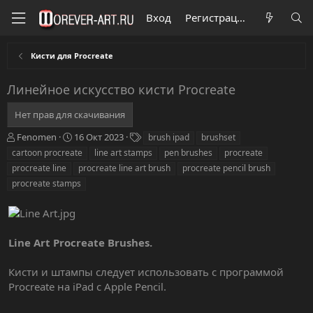
Вход
Регистрация
Кисти для Procreate
Линейное искусство кисти Procreate
Нет прав для скачивания
А
Д
Т
Fenomen
16 Окт 2023
brush ipad
brushset
в
а
е
cartoon procreate
line art stamps
pen brushes
procreate
т
т
г
procreate line
procreate line art brush
procreate pencil brush
о
а
и
procreate stamps
р
с
о
з
д
а
Line Art Procreate Brushes.
н
и
Кисти и штампы следует использовать с программой
я
Procreate на iPad с Apple Pencil.