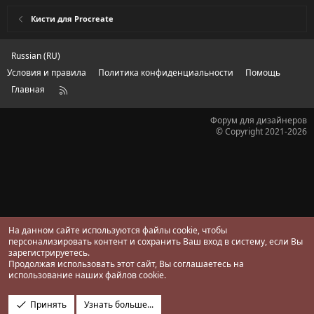
0
з
Кисти для Procreate
в
ё
з
д
Russian (RU)
Условия и правила
Политика конфиденциальности
Помощь
Главная
R
S
S
Форум для дизайнеров
© Copyright 2021-2026
На данном сайте используются файлы cookie, чтобы
персонализировать контент и сохранить Ваш вход в систему, если Вы
зарегистрируетесь.
Продолжая использовать этот сайт, Вы соглашаетесь на
использование наших файлов cookie.
Принять
Узнать больше...