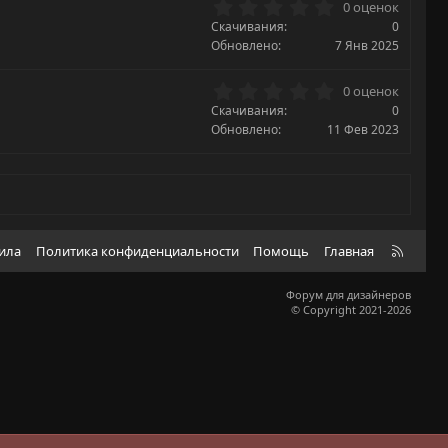
0
0 оценок
в
.
Скачивания
ё
0
0
з
Обновлено
7 Янв 2025
0
д
з
0
0 оценок
в
.
Скачивания
ё
0
0
з
Обновлено
11 Фев 2023
0
д
з
в
ё
з
д
R
вила
Политика конфиденциальности
Помощь
Главная
S
S
Форум для дизайнеров
© Copyright 2021-2026