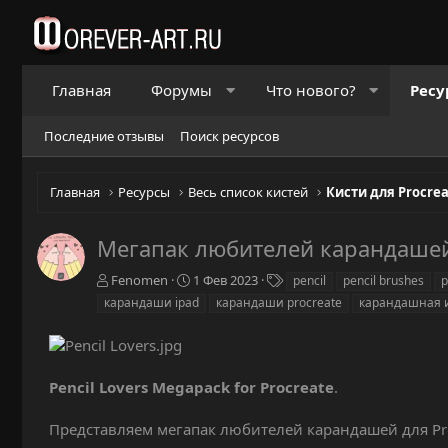
Главная
Форумы
Что нового?
Ресу
Последние отзывы
Поиск ресурсов
Главная
Ресурсы
Весь список кистей
Кисти для Procre
Мегапак любителей карандашей 
А
Д
Т
Fenomen
1 Фев 2023
pencil
pencil brushes
p
в
а
е
карандаши ipad
карандаши procreate
карандашная 
т
т
г
о
а
и
р
с
о
Pencil Lovers Megapack for Procreate
.
з
д
а
Представляем мегапак любителей карандашей для Pro
н