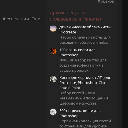
.
0 оценок
0
0
Другие ресурсы
з
в
 обеспечении. Они
пользователя Fenomen
ё
з
Динамические облака кисти
д
Procreate
Набор облачных кистей для
рисования облаков и неба.
100 огонь кисти для
Photoshop
Лучший набор кистей для
создания эффекта огня в
ваших проектах.
Кисти для чернил от ЛП для
Procreate, Photoshop, Clip
Studio Paint
Набор кистей – ваш
незаменимый помощник в
цифровом искусстве.
500+ стрелка кисти для
Photoshop
Огромная коллекция кистей
со стрелками для удобной