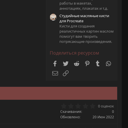
работы в макетах,
аннотациях, плакатах и т.д.
Студийные масляные кисти
для Procreate
Кисти для создания
реалистичных картин маслом
помогут вам творить
потрясающие произведения.
Поделиться ресурсом
Facebook
Twitter
Reddit
Pinterest
Tumblr
WhatsA
Электронная почта
Ссылка
0
0 оценок
.
Скачивания
0
0
Обновлено
20 Июн 2022
0
з