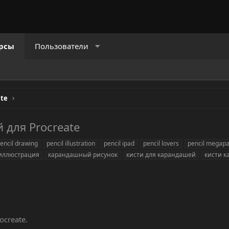
рсы
Пользователи
ate
для Procreate
encil drawing
pencil illustration
pencil ipad
pencil lovers
pencil megap
иллюстрация
карандашный рисунок
кисти для карандашей
кисти 
create.