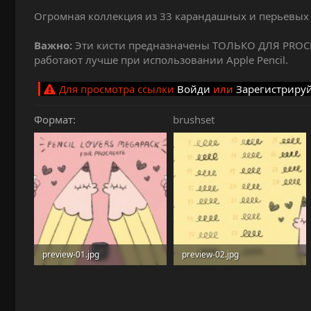
и
Огромная коллекция из 33 карандашных и перьевых 
я
Важно:
Эти кисти предназначены ТОЛЬКО ДЛЯ PROCR
работают лучше при использовании Apple Pencil.
Для просмотра ссылки
Войди
или
Зарегистриру
Формат
brushset
preview-01.jpg
preview-02.jpg
118.5 KB · Просмотры: 17
102 KB · Просмотры: 15