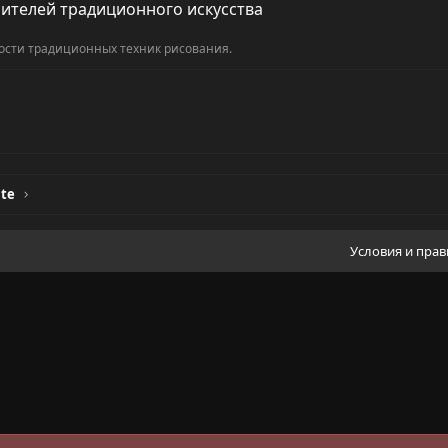
бителей традиционного искусства
ости традиционных техник рисования.
ate
Условия и пра