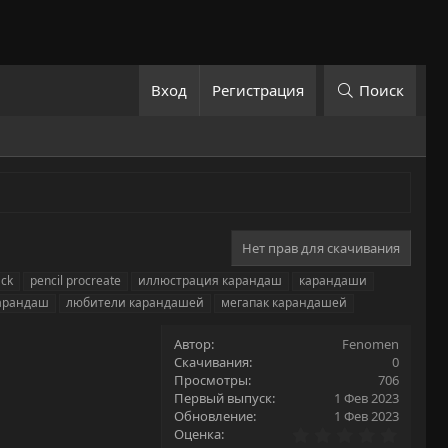
Вход
Регистрация
Поиск
Нет прав для скачивания
ack
pencil procreate
иллюстрация карандаш
карандаши
карандаш
любители карандашей
мегапак карандашей
Автор
Fenomen
Скачивания
0
Просмотры
706
Первый выпуск
1 Фев 2023
Обновление
1 Фев 2023
0
Оценка