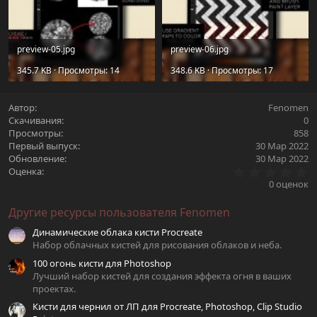
preview-05.jpg
preview-06.jpg
345.7 KB · Просмотры: 14
348.6 KB · Просмотры: 17
Автор
Fenomen
Скачивания
0
Просмотры
858
Первый выпуск
30 Мар 2022
Обновление
30 Мар 2022
0
Оценка
.
0 оценок
0
0
Другие ресурсы пользователя Fenomen
з
в
Динамические облака кисти Procreate
ё
з
Набор облачных кистей для рисования облаков и неба.
д
100 огонь кисти для Photoshop
Лучший набор кистей для создания эффекта огня в ваших
проектах.
Кисти для чернил от ЛП для Procreate, Photoshop, Clip Studio