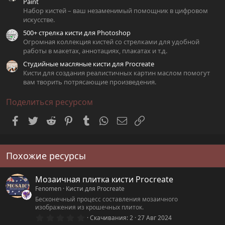
Paint
Набор кистей – ваш незаменимый помощник в цифровом
искусстве.
500+ стрелка кисти для Photoshop
Огромная коллекция кистей со стрелками для удобной
работы в макетах, аннотациях, плакатах и т.д.
Студийные масляные кисти для Procreate
Кисти для создания реалистичных картин маслом помогут
вам творить потрясающие произведения.
Поделиться ресурсом
Facebook
Twitter
Reddit
Pinterest
Tumblr
WhatsApp
Электронная почта
Ссылка
Похожие ресурсы
Мозаичная плитка кисти Procreate
Fenomen
Кисти для Procreate
Бесконечный процесс составления мозаичного
изображения из крошечных плиток.
0
Скачивания
2
27 Авг 2024
.