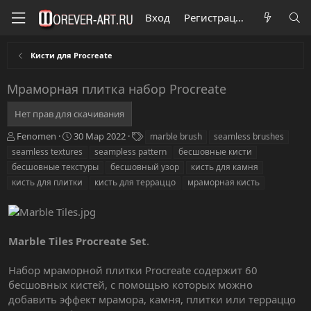
Вход
Регистрация
Кисти для Procreate
Мраморная плитка набор Procreate
Нет прав для скачивания
А
Д
Т
Fenomen
30 Мар 2022
marble brush
seamless brushes
в
а
е
seamless textures
seampless pattern
бесшовные кисти
т
т
г
бесшовные текстуры
бесшовный узор
кисть для камня
о
а
и
кисть для плитки
кисть для терраццо
мраморная кисть
р
с
о
з
д
а
Marble Tiles Procreate Set
.
н
и
Набор мраморной плитки Procreate содержит 60
я
бесшовных кистей, с помощью которых можно
добавить эффект мрамора, камня, плитки или терраццо