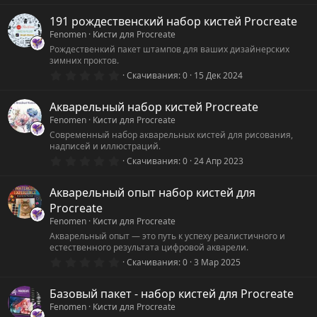
0
0
191 рождественский набор кистей Procreate
з
Fenomen
Кисти для Procreate
в
ё
Рождественкий пакет штампов для ваших дизайнерских
з
зимних проктов.
д
0
Скачивания
0
15 Дек 2024
.
0
0
Акварельный набор кистей Procreate
з
Fenomen
Кисти для Procreate
в
ё
Современный набор акварельных кистей для рисования,
з
надписей и иллюстраций.
д
0
Скачивания
0
24 Апр 2023
.
0
0
Акварельный опыт набор кистей для
з
Procreate
в
ё
Fenomen
Кисти для Procreate
з
Акварельный опыт — это путь к успеху реалистичного и
д
естественного результата цифровой акварели.
0
Скачивания
0
3 Мар 2025
.
0
0
Базовый пакет - набор кистей для Procreate
з
Fenomen
Кисти для Procreate
в