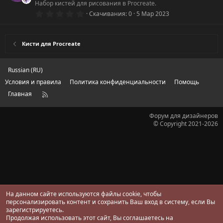
ё
Набор кистей для рисования в Procreate.
з
0
Скачивания
0
5 Мар 2023
д
.
0
0
з
Кисти для Procreate
в
ё
з
д
Russian (RU)
Условия и правила
Политика конфиденциальности
Помощь
Главная
R
S
S
Форум для дизайнеров
© Copyright 2021-2026
На данном сайте используются файлы cookie, чтобы
персонализировать контент и сохранить Ваш вход в систему, если Вы
зарегистрируетесь.
Продолжая использовать этот сайт, Вы соглашаетесь на