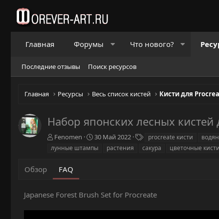
Главная
Форумы
Что нового?
Ресу
Последние отзывы
Поиск ресурсов
Главная
Ресурсы
Весь список кистей
Кисти для Procre
Набор японских лесных кистей д
А
Д
Т
Fenomen
30 Май 2022
procreate кисти
водян
в
а
е
лунные штампы
растения
сакура
цветочные кист
т
т
г
о
а
и
Обзор
FAQ
р
с
о
з
Japanese Forest Brush Set for Procreate
д
а
н