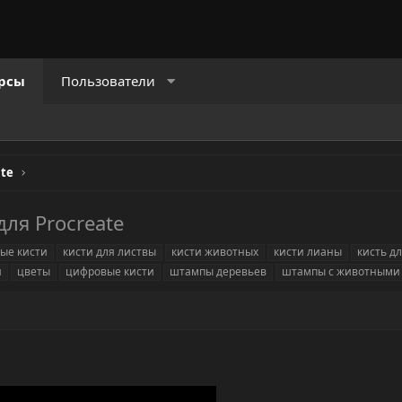
рсы
Пользователи
ate
ля Procreate
ые кисти
кисти для листвы
кисти животных
кисти лианы
кисть д
и
цветы
цифровые кисти
штампы деревьев
штампы с животными