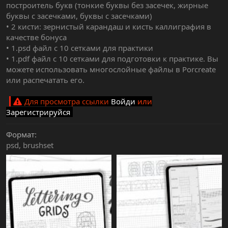
построитель букв (тонкие буквы без засечек, жирные
буквы с засечками, буквы с засечками)
• 2 кисти: зернистый карандаш и кисть каллиграфия в
качестве бонуса
• 1.psd файл с 10 сетками для практики
• 1.pdf файл с 10 сетками для подготовки к практике. Вы
можете использовать многослойные файлы в Porcreate
или распечатать его.
Для просмотра ссылки
Войди
или
Зарегистрируйся
Формат
psd
brushset