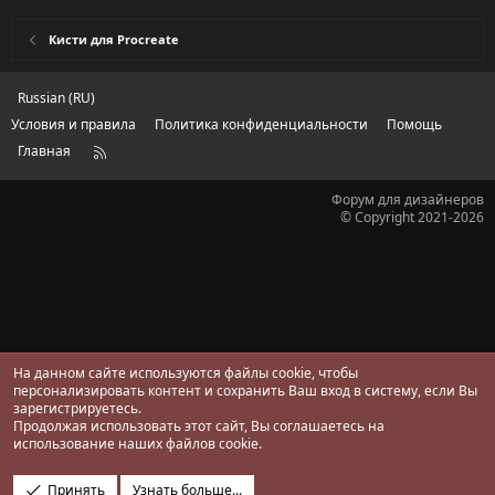
0
0
з
Кисти для Procreate
в
ё
з
д
Russian (RU)
Условия и правила
Политика конфиденциальности
Помощь
Главная
R
S
S
Форум для дизайнеров
© Copyright 2021-2026
На данном сайте используются файлы cookie, чтобы
персонализировать контент и сохранить Ваш вход в систему, если Вы
зарегистрируетесь.
Продолжая использовать этот сайт, Вы соглашаетесь на
использование наших файлов cookie.
Принять
Узнать больше...