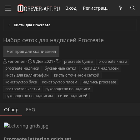
Вход
Регистрация
Кисти для Procreate
Набор сеток для надписей Procreate
Нет прав для скачивания
А
Д
Т
Fenomen
9 Дек 2021
procreate буквы
procreate кисти
в
а
е
procreate надписи
буквенные сетки
кисти для надписей
т
т
г
кисть для каллиграфии
кисть с точечной сеткой
о
а
и
конструктор букв
конструктор писем
надпись procreate
р
с
построитель сетки
о
руководство по надписи
з
руководство по надписям
сетки надписей
д
а
Обзор
FAQ
н
и
я
Procreate lettering grids set
.