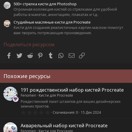
500+ стрелка кисти для Photoshop
Огромная коллекция кистей со стрелками для удобной
работы в макетах, аннотациях, плакатах и т.д.
Студийные масляные кисти для Procreate
Кисти для создания реалистичных картин маслом помогут
вам творить потрясающие произведения.
Поделиться ресурсом
Facebook
Twitter
Reddit
Pinterest
Tumblr
WhatsApp
Электронная почта
Ссылка
Похожие ресурсы
191 рождественский набор кистей Procreate
Fenomen
Кисти для Procreate
Рождественкий пакет штампов для ваших дизайнерских
зимних проктов.
0
Скачивания
0
15 Дек 2024
.
0
0
Акварельный набор кистей Procreate
з
Fenomen
Кисти для Procreate