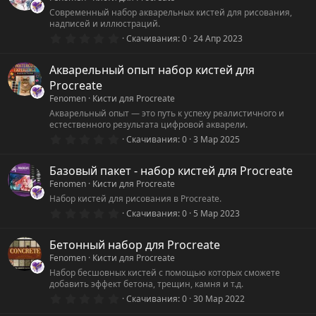
в
ё
Современный набор акварельных кистей для рисования,
з
надписей и иллюстраций.
д
0
Скачивания
0
24 Апр 2023
.
0
0
Акварельный опыт набор кистей для
з
Procreate
в
ё
Fenomen
Кисти для Procreate
з
Акварельный опыт — это путь к успеху реалистичного и
д
естественного результата цифровой акварели.
0
Скачивания
0
3 Мар 2025
.
0
0
Базовый пакет - набор кистей для Procreate
з
Fenomen
Кисти для Procreate
в
ё
Набор кистей для рисования в Procreate.
з
0
Скачивания
0
5 Мар 2023
д
.
0
0
Бетонный набор для Procreate
з
Fenomen
Кисти для Procreate
в
ё
Набор бесшовных кистей с помощью которых сможете
з
добавить эффект бетона, трещин, камня и т.д.
д
0
Скачивания
0
30 Мар 2022
.