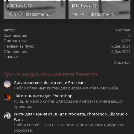
preview-01.jpg
preview-02.jpg
148.9 KB · Просмотры: 23
149.7 KB · Просмотры: 18
Автор
Fenomen
Скачивания
0
Просмотры
1,285
Первый выпуск
9 Дек 2021
Обновление
9 Дек 2021
0
Оценка
.
0 оценок
0
0
Другие ресурсы пользователя Fenomen
з
в
Динамические облака кисти Procreate
ё
з
Набор облачных кистей для рисования облаков и неба.
д
100 огонь кисти для Photoshop
Лучший набор кистей для создания эффекта огня в ваших
проектах.
Кисти для чернил от ЛП для Procreate, Photoshop, Clip Studio
Paint
Набор кистей – ваш незаменимый помощник в цифровом
искусстве.