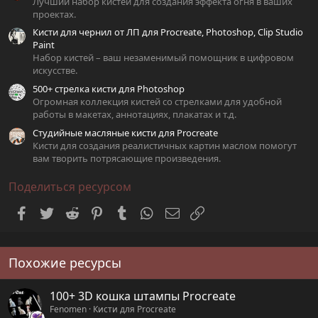
Лучший набор кистей для создания эффекта огня в ваших
проектах.
Кисти для чернил от ЛП для Procreate, Photoshop, Clip Studio
Paint
Набор кистей – ваш незаменимый помощник в цифровом
искусстве.
500+ стрелка кисти для Photoshop
Огромная коллекция кистей со стрелками для удобной
работы в макетах, аннотациях, плакатах и т.д.
Студийные масляные кисти для Procreate
Кисти для создания реалистичных картин маслом помогут
вам творить потрясающие произведения.
Поделиться ресурсом
Facebook
Twitter
Reddit
Pinterest
Tumblr
WhatsApp
Электронная почта
Ссылка
Похожие ресурсы
100+ 3D кошка штампы Procreate
Fenomen
Кисти для Procreate