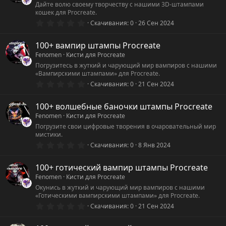
Дайте волю своему творчеству с нашими 3D-штампами
кошек для Procreate.
0
Скачивания
0
26 Сен 2024
.
0
0
100+ вампир штампы Procreate
з
Fenomen
Кисти для Procreate
в
ё
Погрузитесь в жуткий и чарующий мир вампиров с нашими
з
«Вампирскими штампами» для Procreate.
д
0
Скачивания
0
21 Сен 2024
.
0
0
100+ волшебные баночки штампы Procreate
з
Fenomen
Кисти для Procreate
в
ё
Погрузите свои цифровые творения в очаровательный мир
з
мистики.
д
0
Скачивания
0
8 Янв 2024
.
0
0
100+ готический вампир штампы Procreate
з
Fenomen
Кисти для Procreate
в
ё
Окунись в жуткий и чарующий мир вампиров с нашими
з
«Готическими вампирскими штампами» для Procreate.
д
0
Скачивания
0
21 Сен 2024
.
0