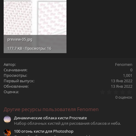
preview-05.jpg
177.7 KB · Просмотры: 16
Автор
Fenomen
Скачивания
0
Просмотры
1,001
Первый выпуск
13 Янв 2022
Обновление
13 Янв 2022
0
Оценка
.
0 оценок
0
0
Другие ресурсы пользователя Fenomen
з
в
Динамические облака кисти Procreate
ё
з
Набор облачных кистей для рисования облаков и неба.
д
100 огонь кисти для Photoshop