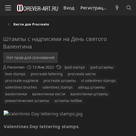
Вход
Регистрация
Кисти для Procreate
Штампы с надписями на День святого
Валентина
Нет прав для скачивания
А
Д
Т
Fenomen
13 Янв 2022
ipad stamps
ipad штампы
в
а
е
love stamps
procreate lettering
procreate кисти
т
т
г
procreate надписи
procreate штампы
st valentines stamps
о
а
и
valentines brushes
valentines stamps
айпад штампы
р
с
валентинки
о
валентинки кисти
валентинки штампы
з
романтические штампы
штампы любви
д
а
н
и
Valentines Day lettering stamps
.
я