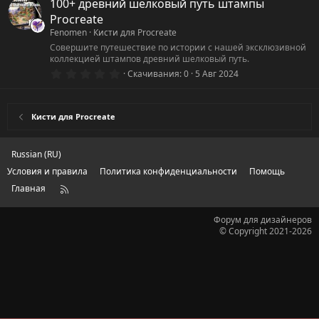
0
100+ древний шелковый путь штампы
з
Procreate
в
ё
Fenomen
Кисти для Procreate
з
Совершите путешествие по истории с нашей эксклюзивной
д
коллекцией штампов древний шелковый путь.
0
Скачивания
0
5 Авг 2024
.
0
0
з
Кисти для Procreate
в
ё
з
д
Russian (RU)
Условия и правила
Политика конфиденциальности
Помощь
Главная
R
S
S
Форум для дизайнеров
© Copyright 2021-2026