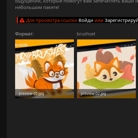
ощущений, которые помогут вам запечатлеть ваши ид
и
небольшом пакете!
я
Для просмотра ссылки
Войди
или
Зарегистриру
Формат
brushset
preview-01.jpg
preview-02.jpg
304.6 KB · Просмотры: 13
125.6 KB · Просмотры: 15