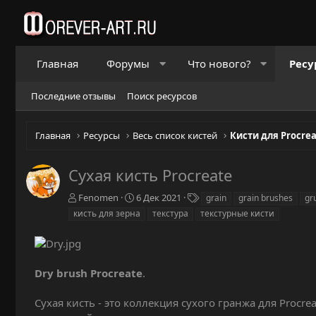
Главная
Форумы
Что нового?
Ресу
Последние отзывы
Поиск ресурсов
Главная
Ресурсы
Весь список кистей
Кисти для Procre
Сухая кисть Procreate
А
Д
Т
Fenomen
6 Дек 2021
grain
grain brushes
gr
в
а
е
кисть для зерна
текстура
текстурные кисти
т
т
г
о
а
и
р
с
о
Dry brush Procreate
.
з
д
а
Сухая кисть - это коллекция сухого гранжа для Proc
н