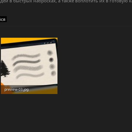
еи в быстрых набросках, а также воплотить их в готовую к
йся
preview-03.jpg
152.1 KB · Просмотры: 16