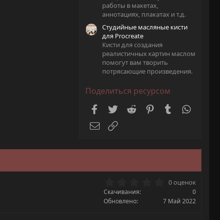
работы в макетах,
аннотациях, плакатах и т.д.
Студийные масляные кисти
для Procreate
Кисти для создания
реалистичных картин маслом
помогут вам творить
потрясающие произведения.
Поделиться ресурсом
Facebook
Twitter
Reddit
Pinterest
Tumblr
WhatsA
Электронная почта
Ссылка
0
0 оценок
.
Скачивания
0
0
Обновлено
7 Май 2022
0
з