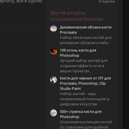
.
артину, все в одном
0 оценок
0
0
Другие ресурсы
з
в
пользователя Fenomen
ё
з
Динамические облака кисти
д
Procreate
Набор облачных кистей для
рисования облаков и неба.
100 огонь кисти для
Photoshop
Лучший набор кистей для
создания эффекта огня в
ваших проектах.
Кисти для чернил от ЛП для
Procreate, Photoshop, Clip
Studio Paint
Набор кистей – ваш
незаменимый помощник в
цифровом искусстве.
500+ стрелка кисти для
Photoshop
Огромная коллекция кистей
со стрелками для удобной