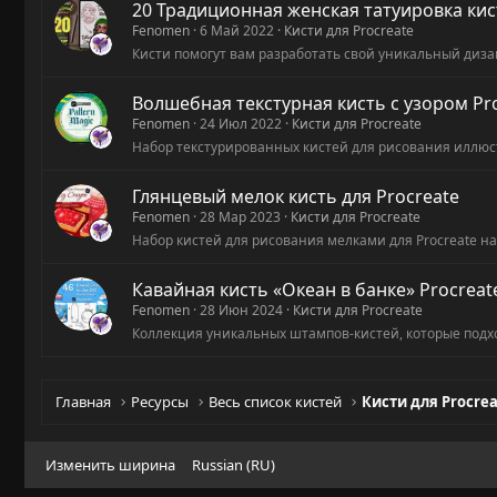
20 Традиционная женская татуировка кис
Fenomen
6 Май 2022
Кисти для Procreate
Кисти помогут вам разработать свой уникальный диз
Волшебная текстурная кисть с узором Pr
Fenomen
24 Июл 2022
Кисти для Procreate
Набор текстурированных кистей для рисования иллюст
Глянцевый мелок кисть для Procreate
Fenomen
28 Мар 2023
Кисти для Procreate
Набор кистей для рисования мелками для Procreate на 
Кавайная кисть «Океан в банке» Procreat
Fenomen
28 Июн 2024
Кисти для Procreate
Коллекция уникальных штампов-кистей, которые подхо
Главная
Ресурсы
Весь список кистей
Кисти для Procre
Изменить ширина
Russian (RU)