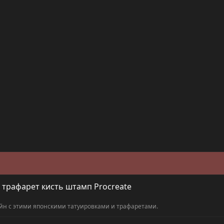
 трафарет кисть штамп Procreate
айн с этими японскими татуировками и трафаретами.