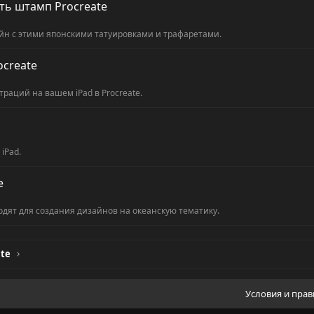
ть штамп Procreate
айн с этими японскими татуировками и трафаретами.
ocreate
раций на вашем iPad в Procreate.
iPad.
e
дят для создания дизайнов на океанскую тематику.
ate
Условия и пра