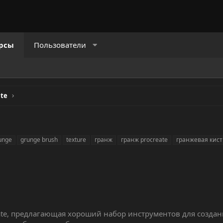
рсы
Пользователи
ate
unge
grunge brush
texture
гранж
гранж procreate
гранжевая кист
reate, предлагающая хороший набор инструментов для созда