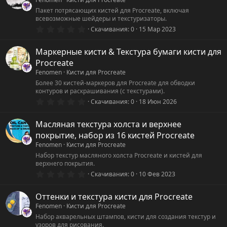
Пакет потрясающих кистей для Procreate, включая
всевозможные шейдеры и текстуризаторы.
0
Скачивания
0
15 Мар 2023
.
0
0
Маркерные кисти & Текстура бумаги кисти для
з
Procreate
в
ё
Fenomen
Кисти для Procreate
з
Более 30 кистей-маркеров для Procreate для обводки
д
контуров и раскрашивания (с текстурами).
0
Скачивания
0
18 Июн 2026
.
0
0
Масляная текстура холста и верхнее
з
покрытие, набор из 16 кистей Procreate
в
ё
Fenomen
Кисти для Procreate
з
Набор текстур масляного холста Procreate и кистей для
д
верхнего покрытия.
0
Скачивания
0
10 Фев 2023
.
0
0
Оттенки и текстура кисти для Procreate
з
Fenomen
Кисти для Procreate
в
ё
Набор акварельных штампов, кисти для создания текстур и
з
узоров для рисования.