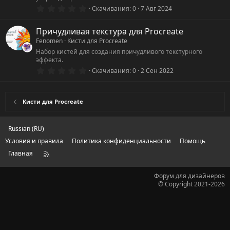
д
0
Скачивания
0
7 Авг 2024
.
0
0
Причудливая текстура для Procreate
з
Fenomen
Кисти для Procreate
в
ё
Набор кистей для создания причудливого текстурного
з
эффекта.
д
0
Скачивания
0
2 Сен 2022
.
0
0
з
Кисти для Procreate
в
ё
з
д
Russian (RU)
Условия и правила
Политика конфиденциальности
Помощь
Главная
R
S
S
Форум для дизайнеров
© Copyright 2021-2026