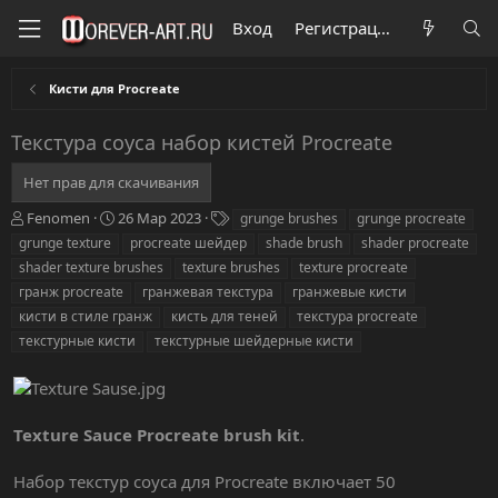
Вход
Регистрация
Кисти для Procreate
Текстура соуса набор кистей Procreate
Нет прав для скачивания
А
Д
Т
Fenomen
26 Мар 2023
grunge brushes
grunge procreate
в
а
е
grunge texture
procreate шейдер
shade brush
shader procreate
т
т
г
shader texture brushes
texture brushes
texture procreate
о
а
и
гранж procreate
гранжевая текстура
гранжевые кисти
р
с
кисти в стиле гранж
о
кисть для теней
текстура procreate
з
текстурные кисти
текстурные шейдерные кисти
д
а
н
и
Texture Sauce Procreate brush kit
.
я
Набор текстур соуса для Procreate включает 50