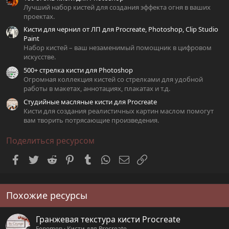
Лучший набор кистей для создания эффекта огня в ваших
проектах.
Кисти для чернил от ЛП для Procreate, Photoshop, Clip Studio
Paint
Набор кистей – ваш незаменимый помощник в цифровом
искусстве.
500+ стрелка кисти для Photoshop
Огромная коллекция кистей со стрелками для удобной
работы в макетах, аннотациях, плакатах и т.д.
Студийные масляные кисти для Procreate
Кисти для создания реалистичных картин маслом помогут
вам творить потрясающие произведения.
Поделиться ресурсом
Facebook
Twitter
Reddit
Pinterest
Tumblr
WhatsApp
Электронная почта
Ссылка
Похожие ресурсы
Гранжевая текстура кисти Procreate
Fenomen
Кисти для Procreate