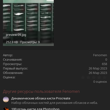
preview-09.jpg
252.9 KB · Просмотры: 9
Автор
Fenomen
Скачивания
0
Просмотры
658
Первый выпуск
26 Мар 2023
Обновление
26 Мар 2023
0
Оценка
.
0 оценок
0
0
Другие ресурсы пользователя Fenomen
з
в
Динамические облака кисти Procreate
ё
з
Набор облачных кистей для рисования облаков и неба.
д
100 огонь кисти для Photoshop