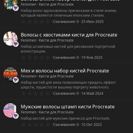
з
Fenomen
Кисти для Procreate
в
ё
Набор волос вдохновлены прическами в стиле аниме,
з
который является типичным японским стилем.
д
0
Скачивания
0
25 Июн 2025
.
0
0
Волосы с хвостиками кисти для Procreate
з
Fenomen
Кисти для Procreate
в
ё
Набор штамповых кистей для рисования портретной
з
иллюстрации.
д
0
Скачивания
0
19 Янв 2025
.
0
0
Мех и волосы набор кистей Procreate
з
Fenomen
Кисти для Procreate
в
ё
Набор кистей для меха позволяющих придать эффект
з
шерсти, пушистости вашему портрету животного.
д
0
Скачивания
0
14 Май 2024
.
0
0
Мужские волосы штамп кисти Procreate
з
Fenomen
Кисти для Procreate
в
ё
Набор кистей для мужских причесок для Procreate.
з
0
Скачивания
0
10 Окт 2022
д
.
0