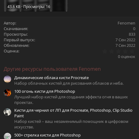
43.6 KB · Просмотры: 16
Автор
Fenomen
Скачивания
0
Просмотры
833
Первый выпуск
7 Сен 2022
Обновление
7 Сен 2022
0
Оценка
.
0 оценок
0
0
Другие ресурсы пользователя Fenomen
з
в
Динамические облака кисти Procreate
ё
з
Набор облачных кистей для рисования облаков и неба.
д
100 огонь кисти для Photoshop
Лучший набор кистей для создания эффекта огня в ваших
проектах.
Кисти для чернил от ЛП для Procreate, Photoshop, Clip Studio
Paint
Набор кистей – ваш незаменимый помощник в цифровом
искусстве.
500+ стрелка кисти для Photoshop