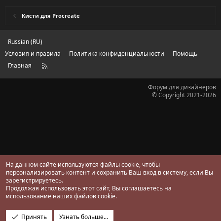
0
з
Кисти для Procreate
в
ё
з
д
Russian (RU)
Условия и правила
Политика конфиденциальности
Помощь
Главная
R
S
S
Форум для дизайнеров
© Copyright 2021-2026
На данном сайте используются файлы cookie, чтобы
персонализировать контент и сохранить Ваш вход в систему, если Вы
зарегистрируетесь.
Продолжая использовать этот сайт, Вы соглашаетесь на
использование наших файлов cookie.
Принять
Узнать больше...