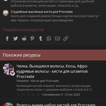
Огромная коллекция кистей со стрелками для удобной
работы в макетах, аннотациях, плакатах и т.д.
Студийные масляные кисти для Procreate
Кисти для создания реалистичных картин маслом помогут
вам творить потрясающие произведения.
Поделиться ресурсом
Facebook
Twitter
Reddit
Pinterest
Tumblr
WhatsApp
Электронная почта
Ссылка
Похожие ресурсы
Челка, Вьющиеся волосы, Косы, Афро-
кудрявые волосы - кисти для штампов
Procreate
Fenomen
Кисти для Procreate
Коллекция кистей поможет воплотить потрясающее
творение из волос с широким выбором стилей (4 в 1).
0
Скачивания
0
3 Сен 2023
.
0
0
Волосы аниме набор кистей для Procreate