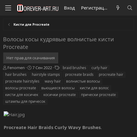
Вход
Регистрация
Кисти для Procreate
Волосы косы кудрявые волнистые кисти
Procreate
Нет прав для скачивания
А
Д
Т
Fenomen
7 Сен 2022
braid brushes
curly hair
в
а
е
hair brushes
hairstyle stamps
procreate braids
procreate hair
т
т
г
procreate hairstyles
wavy hair
волнистые волосы
о
а
и
волосы procreate
вьющиеся волосы
кисти для волос
р
с
кисти для косичек
о
косички procreate
прически procreate
з
штампы для причесок
д
а
н
и
Procreate Hair Braids Curly Wavy Brushes
.
я