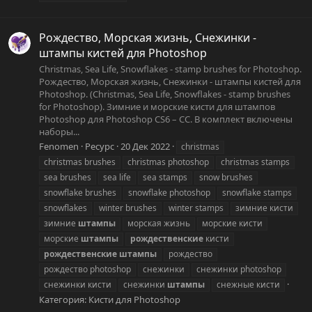
Рождество, Морская жизнь, Снежинки -
штампы кистей для Photoshop
Christmas, Sea Life, Snowflakes - stamp brushes for Photoshop.
Рождество, Морская жизнь, Снежинки - штампы кистей для
Photoshop. (Christmas, Sea Life, Snowflakes - stamp brushes
for Photoshop). Зимние и морские кисти для штампов
Photoshop для Photoshop CS6 – CC. В комплект включены
наборы...
Fenomen
Ресурс
20 Дек 2022
christmas
christmas brushes
christmas photoshop
christmas stamps
sea brushes
sea life
sea stamps
snow brushes
snowflake brushes
snowflake photoshop
snowflake stamps
snowflakes
winter brushes
winter stamps
зимние кисти
зимние
штампы
морская жизнь
морские кисти
морские
штампы
рождественские
кисти
рождественские
штампы
рождество
рождество photoshop
снежинки
снежинки photoshop
снежинки кисти
снежинки
штампы
снежные кисти
Категория:
Кисти для Photoshop