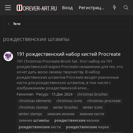
Вход
Регистрация
Теги
рождественские штампы
191 рождественский набор кистей Procreate
191 Christmas Procreate Brush Set. Этот набор из 191
рождественской марки Procreate незаменим для тех, кто
хочет дать волю своему творчеству. В набор
рождественских штампов Procreate входят различные
кисти для рождественских штампов, в том числе с
изображением рождественской елки...
Fenomen
Ресурс
15 Дек 2024
christmas brushes
christmas elements
christmas icons
christmas procreate
christmas stamps
winter brushes
winter icons
winter stamps
зимние иконки
зимние кисти
зимние
штампы
рождественские
иконки
рождественские
кисти
рождественские
марки