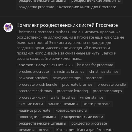
рождественские
штампы
рождественские
элементы
Категория:
Кисти для Procreate
рождество procreate
Комплект рождественских кистей Procreate
Christmas Procreate Brushes Bundle. Рисовать красочные
рождественские иллюстрации в Procreate еще никогда не
было так просто! Эти кисти идеально подходят для
создания органических произведений искусства и
праздничного дизайна за считанные минуты. Легко и
весело создавайте великолепные...
Fenomen
Ресурс
21 Ноя 2023
brushes for procreate
brushes procreate
christmas brushes
christmas stamps
new year brushes
new year stamps
procreate
procreate brush bundle
procreate brushes
procreate bundle
procreate christmas
procreate lettering
procreate stamps
procreate кисти
winter brushes
winter stamps
зимние кисти
зимние
штампы
кисти procreate
надпись procreate
новогодние кисти
новогодние
штампы
рождественские
кисти
рождественские
штампы
рождество procreate
Категория:
Кисти для Procreate
штампы
procreate