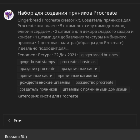
Набор для создания пряников Procreate
Gingerbread Procreate creator kit. Создатель пряников для
Procreate включает: • 5 штампов с силуэтами домиков,
елкой и сердцем. • 2 штампа для декора сладкого сахара и
конфет • 1 штамп для добавления текстуры имбирного
пряника • 1 цветовая палитра (образцы для Procreate)
Идеально подходит для...
Fenomen
Ресурс
22 Дек 2021
gingerbread brushes
gingerbread stamps
procreate christmas
праздник procreate
праздничные кисти
пряничные кисти
пряничные
штампы
рождественские
штампы
рождество procreate
создатель пряников
штампы
с пряничными домиками
Категория:
Кисти для Procreate
Теги
Russian (RU)