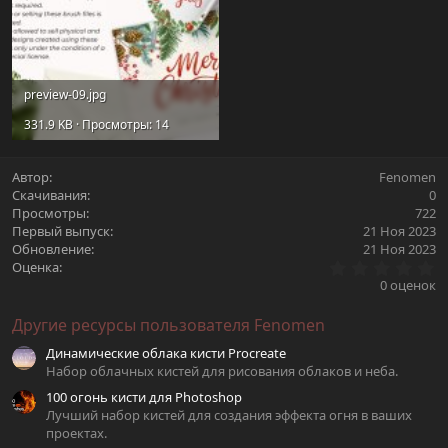
preview-09.jpg
331.9 KB · Просмотры: 14
Автор
Fenomen
Скачивания
0
Просмотры
722
Первый выпуск
21 Ноя 2023
Обновление
21 Ноя 2023
0
Оценка
.
0 оценок
0
0
Другие ресурсы пользователя Fenomen
з
в
Динамические облака кисти Procreate
ё
з
Набор облачных кистей для рисования облаков и неба.
д
100 огонь кисти для Photoshop
Лучший набор кистей для создания эффекта огня в ваших
проектах.