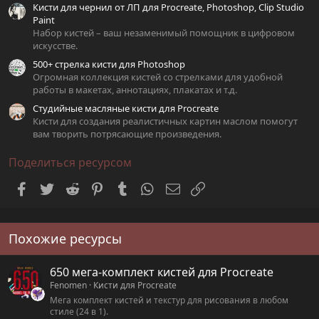
Кисти для чернил от ЛП для Procreate, Photoshop, Clip Studio
Paint
Набор кистей – ваш незаменимый помощник в цифровом
искусстве.
500+ стрелка кисти для Photoshop
Огромная коллекция кистей со стрелками для удобной
работы в макетах, аннотациях, плакатах и т.д.
Студийные масляные кисти для Procreate
Кисти для создания реалистичных картин маслом помогут
вам творить потрясающие произведения.
Поделиться ресурсом
Facebook
Twitter
Reddit
Pinterest
Tumblr
WhatsApp
Электронная почта
Ссылка
Похожие ресурсы
650 мега-комплект кистей для Procreate
Fenomen
Кисти для Procreate
Мега комплект кистей и текстур для рисования в любом
стиле (24 в 1).