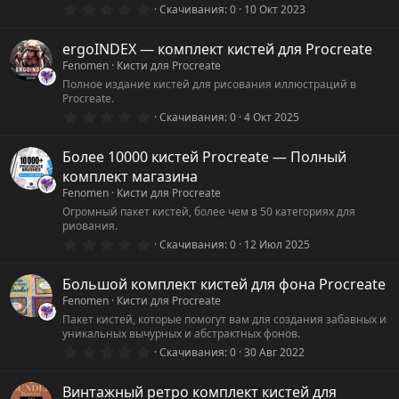
0
Скачивания
0
10 Окт 2023
.
0
0
ergoINDEX — комплект кистей для Procreate
з
Fenomen
Кисти для Procreate
в
ё
Полное издание кистей для рисования иллюстраций в
з
Procreate.
д
0
Скачивания
0
4 Окт 2025
.
0
0
Более 10000 кистей Procreate — Полный
з
комплект магазина
в
ё
Fenomen
Кисти для Procreate
з
Огромный пакет кистей, более чем в 50 категориях для
д
риования.
0
Скачивания
0
12 Июл 2025
.
0
0
Большой комплект кистей для фона Procreate
з
Fenomen
Кисти для Procreate
в
ё
Пакет кистей, которые помогут вам для создания забавных и
з
уникальных вычурных и абстрактных фонов.
д
0
Скачивания
0
30 Авг 2022
.
0
0
Винтажный ретро комплект кистей для