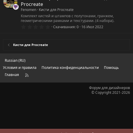
з
Procreate
в
ё
Fenomen
Кисти для Procreate
з
Комплект кистей и штампов с полутонами, гранжем,
д
геометрическими рамками и текстурами. (4 набора).
0
Скачивания
0
16 Июл 2022
.
0
0
з
Кисти для Procreate
в
ё
з
д
Russian (RU)
Условия и правила
Политика конфиденциальности
Помощь
Главная
R
S
S
Форум для дизайнеров
© Copyright 2021-2026