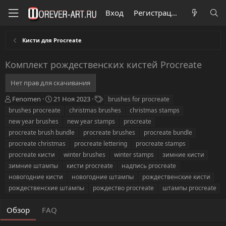
Вход
Регистрация
Кисти для Procreate
Комплект рождественских кистей Procreate
Нет прав для скачивания
А
Д
Т
Fenomen
21 Ноя 2023
brushes for procreate
в
а
е
brushes procreate
christmas brushes
christmas stamps
т
т
г
new year brushes
new year stamps
procreate
о
а
и
procreate brush bundle
procreate brushes
procreate bundle
р
с
procreate christmas
о
procreate lettering
procreate stamps
з
procreate кисти
winter brushes
winter stamps
зимние кисти
д
зимние штампы
кисти procreate
надпись procreate
а
новогодние кисти
новогодние штампы
рождественские кисти
н
рождественские штампы
рождество procreate
штампы procreate
и
я
Обзор
FAQ