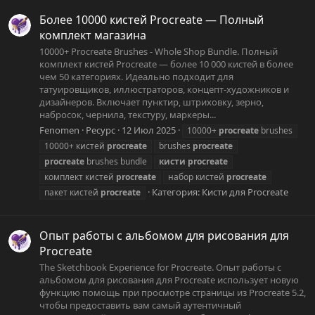
Более 10000 кистей Procreate — Полный
комплект магазина
10000+ Procreate Brushes - Whole Shop Bundle. Полный
комплект кистей Procreate — более 10 000 кистей в более
чем 50 категориях. Идеально подходит для
татуировщиков, иллюстраторов, концепт-художников и
дизайнеров. Включает пунктир, штриховку, зерно,
набросок, чернила, текстуру, маркеры...
Fenomen
Ресурс
12 Июл 2025
10000+
procreate
brushes
10000+ кистей
procreate
brushes
procreate
procreate
brushes bundle
кисти
procreate
комплект кистей
procreate
набор кистей
procreate
Категория:
Кисти для Procreate
пакет кистей
procreate
Опыт работы с альбомом для рисования для
Procreate
The Sketchbook Experience for Procreate. Опыт работы с
альбомом для рисования для Procreate использует новую
функцию помощь при просмотре страницы из Procreate 5.2,
чтобы предоставить вам самый аутентичный