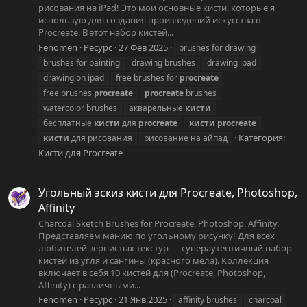
рисования на iPad! Это мои основные кисти, которые я
использую для создания произведений искусства в
Procreate. В этот набор кистей...
Fenomen
Ресурс
27 Фев 2025
brushes for drawing
brushes for painting
drawing brushes
drawing ipad
drawing on ipad
free brushes for
procreate
free brushes
procreate
procreate
brushes
watercolor brushes
акварельные
кисти
бесплатные
кисти
для
procreate
кисти
procreate
Категория:
кисти
для рисования
рисование на айпад
Кисти для Procreate
Угольный эскиз кисти для Procreate, Photoshop,
Affinity
Charcoal Sketch Brushes for Procreate, Photoshop, Affinity.
Представляем манию по угольному рисунку! Для всех
любителей зернистых текстур — супераутентичный набор
кистей из угля и сангины (красного мела). Коллекция
включает в себя 10 кистей для (Procreate, Photoshop,
Affinity) с различными...
Fenomen
Ресурс
21 Янв 2025
affinity brushes
charcoal