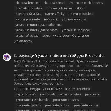
charcoal brushes
charcoal sketch
charcoal sketch brushes
photoshop brushes
procreate
brushes
sketch
древесный уголь
кисти
affinity
кисти
photoshop
кисти
procreate
набросок
угольные
кисти
угольные
кисти
для набросков
угольные
кисти
для эскизов
угольный набросок
Категория:
Остальное
угольный эскиз
эскиз
(комплекты)
Следующий узор - набор кистей для Procreate
Next Pattern V1 ✦ Procreate Brushes Set. Представляем
набор кистей «Следующий узор» Procreate — необходимый
набор инструментов для художников и дизайнеров,
желающих вывести свои цифровые творения на новый
уровень! Этот эксклюзивный набор кистей включает в себя
более 70 высококачественных...
Fenomen
Ресурс
21 Янв 2025
brushes
procreate
digital brushes
ipad brush
pattern brushes
procreate
procreate
brush bundle
procreate
brushes
procreate
pattern
procreate
texture
procreate
кисти
procreate
текстура
procreate
узор
seamless brush