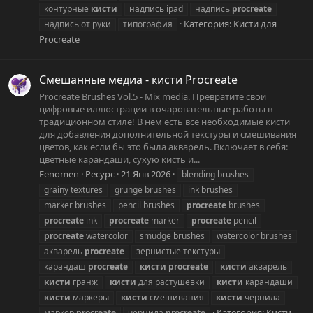
контурные
кисти
надпись ipad
надпись
procreate
Категория:
Кисти для
надпись от руки
типография
Procreate
Смешанные медиа - кисти Procreate
Procreate Brushes Vol.5 - Mix media. Превратите свои
цифровые иллюстрации в очаровательные работы в
традиционном стиле! В нём есть все необходимые кисти
для добавления дополнительной текстуры и смешивания
цветов, как если бы это была акварель. Включает в себя:
цветные карандаши, сухую кисть и...
Fenomen
Ресурс
21 Янв 2026
blending brushes
grainy textures
grunge brushes
ink brushes
marker brushes
pencil brushes
procreate
brushes
procreate
ink
procreate
marker
procreate
pencil
procreate
watercolor
smudge brushes
watercolor brushes
акварель
procreate
зернистые текстуры
карандаш
procreate
кисти
procreate
кисти
акварель
кисти
гранж
кисти
для растушевки
кисти
карандаши
кисти
маркеры
кисти
смешивания
кисти
чернила
Категория:
Кисти
маркер
procreate
чернила
procreate