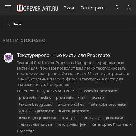
Вход
Регистрация
Теги
кисти procreate
Текстурированные кисти для Procreate
Textured Brushes for Procreate. Набор текстурированных
кистей для Procreate позволит вам легко текстурировать
плоские иллюстрации. Он включает 32 кисти для рисования
линий, создания плоских фигур и текстурные кисти для
заливки фигур. Продажник
Fenomen
Ресурс
28 Апр 2026
brushes for
procreate
procreate
brushes
procreate
texture
texture
texture background
texture brushes
watercolor
procreate
акварель
procreate
кисти
procreate
кисти
для
procreate
текстура
текстура для
procreate
Категория:
Кисти для
текстурные
кисти
текстурный фон
Procreate