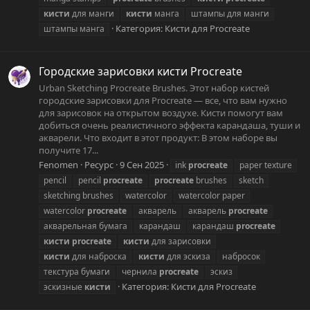
кисти
для манги
кисти
манга
штампы для манги
Категория:
Кисти для Procreate
штампы манга
Городские зарисовки кисти Procreate
Urban Sketching Procreate Brushes. Этот набор кистей
городские зарисовки для Procreate — все, что вам нужно
для зарисовок на открытом воздухе. Кисти помогут вам
добиться очень реалистичного эффекта карандаша, туши и
акварели. Что входит в этот продукт: В этом наборе вы
получите 17...
Fenomen
Ресурс
9 Сен 2025
ink
procreate
paper texture
pencil
pencil
procreate
procreate
brushes
sketch
sketching brushes
watercolor
watercolor paper
watercolor
procreate
акварель
акварель
procreate
акварельная бумага
карандаш
карандаш
procreate
кисти
procreate
кисти
для зарисовки
кисти
для наброска
кисти
для эскиза
набросок
текстура бумаги
чернила
procreate
эскиз
Категория:
Кисти для Procreate
эскизные
кисти