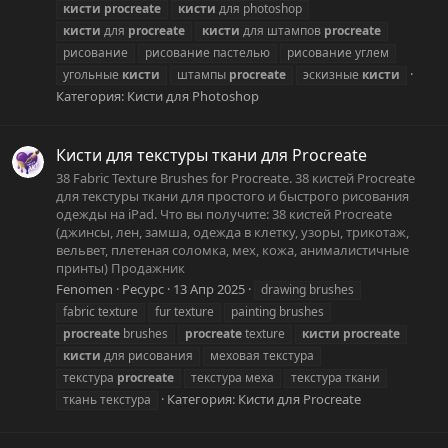
кисти
procreate
кисти
для photoshop
кисти
для
procreate
кисти
для штампов
procreate
рисование
рисование пастелью
рисование углем
угольные
кисти
штампы
procreate
эскизные
кисти
Категория:
Кисти для Photoshop
Кисти для текстуры ткани для Procreate
38 Fabric Texture Brushes for Procreate. 38 кистей Procreate
для текстуры ткани для простого и быстрого рисования
одежды на iPad. Что вы получите: 38 кистей Procreate
(джинсы, лен, замша, одежда в клетку, узоры, трикотаж,
вельвет, плетеная соломка, мех, кожа, анималистичные
принты) Продажник
Fenomen
Ресурс
13 Апр 2025
drawing brushes
fabric texture
fur texture
painting brushes
procreate
brushes
procreate
texture
кисти
procreate
кисти
для рисования
меховая текстура
текстура
procreate
текстура меха
текстура ткани
Категория:
Кисти для Procreate
ткань текстура