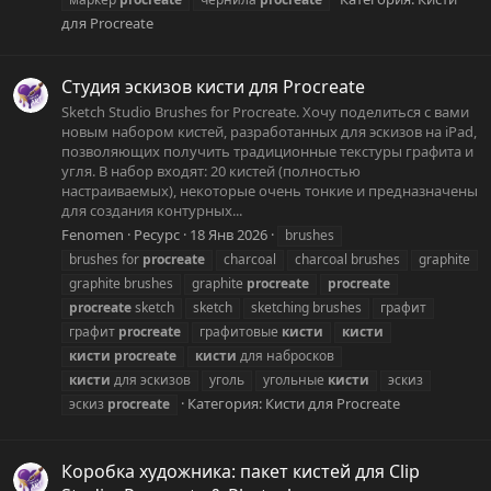
для Procreate
Студия эскизов кисти для Procreate
Sketch Studio Brushes for Procreate. Хочу поделиться с вами
новым набором кистей, разработанных для эскизов на iPad,
позволяющих получить традиционные текстуры графита и
угля. В набор входят: 20 кистей (полностью
настраиваемых), некоторые очень тонкие и предназначены
для создания контурных...
Fenomen
Ресурс
18 Янв 2026
brushes
brushes for
procreate
charcoal
charcoal brushes
graphite
graphite brushes
graphite
procreate
procreate
procreate
sketch
sketch
sketching brushes
графит
графит
procreate
графитовые
кисти
кисти
кисти
procreate
кисти
для набросков
кисти
для эскизов
уголь
угольные
кисти
эскиз
Категория:
Кисти для Procreate
эскиз
procreate
Коробка художника: пакет кистей для Clip