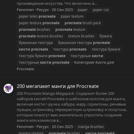
произведения искусства. Что включено в...
Fenomen
Ресурс
26 Сен 2025
paper
paper cut
paper teles
procreate
paper texture
paper texture
procreate
procreate
brush pack
procreate
brushes
procreate
texture
procreate
texture brushes
texture brushes
бумага
бумажная текстура
бумажная текстура
procreate
кисти
procreate
текстура
procreate
текстура бумаги
текстура бумаги
procreate
текстурные
кисти
Категория:
Кисти для
текстурные
кисти
procreate
Procreate
200 мегапакет манги для Procreate
200 Procreate Manga Megapack. Содержит более 200
наборов кистей Procreate и шаблонов холстов для манги,
включая кисти г-ручка, кабура, мару, скринтоны, речевые
пузыри, штриховку, перекрестную штриховку и полутона,
которые помогут вам значительно упростить создание
манги или комиксов в...
Fenomen
Ресурс
20 Сен 2025
manga brushes
manga stamps
procreate
brushes
кисти
procreate