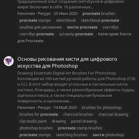
традиционный опыт создания скетчбуков в цифровом
мире! Включает в себя: 16 различных...
Fenomen
Ресурс
25 Июн 2025
procreate
brushes
procreate
stamps
sketchbook
sketchbook
procreate
альбом для рисования
кисти
procreate
скетчбук
Категория:
Кисти
скетчбук
procreate
штампы
procreate
для Procreate
Основы рисования кисти для цифрового
искусства для Photoshop
Drawing Essentials Digital Art Brushes For Photoshop.
Коллекция из 100 кистей ручной работы для Photoshop (CS6
и CC). В этот набор входят угольные и пастельные кисти,
ластики, блендеры, а также разнообразные эффекты пудры,
ацетона и песка, а также специальная бумажная
поверхность и наложение...
Fenomen
Ресурс
14 Май 2025
brushes for photoshop
brushes for
procreate
charcoal brushes
charcoal drawing
clip studio paint
drawing
pastel drawing
photoshop brushes
procreate
stamp brushes
procreate
stamps
sketching brushes
кисти
photoshop