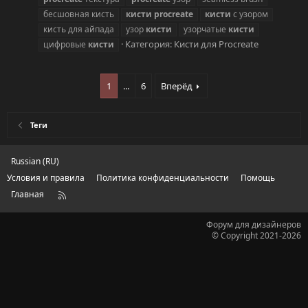
бесшовная кисть
кисти
procreate
кисти
с узором
кисть для айпада
узор
кисти
узорчатые
кисти
Категория:
Кисти для Procreate
цифровые
кисти
1
...
6
Вперёд
Теги
Russian (RU)
Условия и правила
Политика конфиденциальности
Помощь
Главная
R
S
S
Форум для дизайнеров
© Copyright 2021-2026