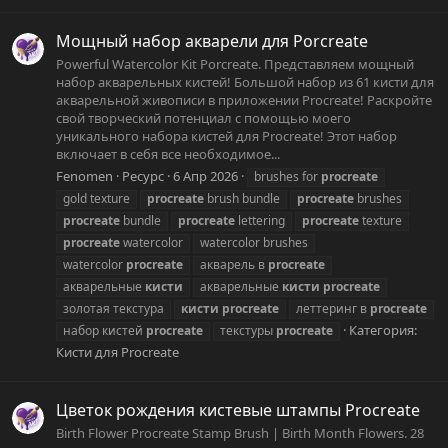
Мощный набор акварели для Porcreate
Powerful Watercolor Kit Porcreate. Представляем мощный
набор акварельных кистей! Большой набор из 61 кисти для
акварельной живописи в приложении Procreate! Раскройте
свой творческий потенциал с помощью моего
уникального набора кистей для Procreate! Этот набор
включает в себя все необходимое...
Fenomen
Ресурс
6 Апр 2026
brushes for
procreate
gold texture
procreate
brush bundle
procreate
brushes
procreate
bundle
procreate
lettering
procreate
texture
procreate
watercolor
watercolor brushes
watercolor
procreate
акварель в
procreate
акварельные
кисти
акварельные
кисти
procreate
золотая текстура
кисти
procreate
леттеринг в
procreate
Категория:
набор кистей
procreate
текстуры
procreate
Кисти для Procreate
Цветок рождения кистевые штампы Procreate
Birth Flower Procreate Stamp Brush | Birth Month Flowers. 28