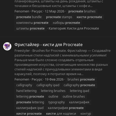
планировщика, штампы на день рождения, штампы с
точками и бесшовные кисти, штампы с кофе и...
Fenomen
Ресурс
12 Мар 2026
procreate
brushes
procreate
bundle
procreate
stamps
кисти
procreate
комплекты
procreate
наборы
procreate
Категория:
Кисти для Procreate
штампы
procreate
Фристайлер - кисти для Procreate
Freestyler - Brushes for Procreate. Фристайлер — Создавайте
различные стили надписей с минимальными усилиями!
Раньше мне было сложно создавать отдельные
произведения искусства, сочетающие множество разных
стилей надписей с причудливыми элементами в виде
каракулей, поэтому я потратил время на...
Fenomen
Ресурс
19 Фев 2026
brushes
procreate
calligraphy
calligraphy ipad
calligraphy
procreate
hand lettering
lettering brushes
lettering ipad
lettering
procreate
outline
outline brushes
procreate
lettering
typography
каллиграфия
каллиграфия ipad
каллиграфия
procreate
кисти
procreate
кисти
для надписи
контур