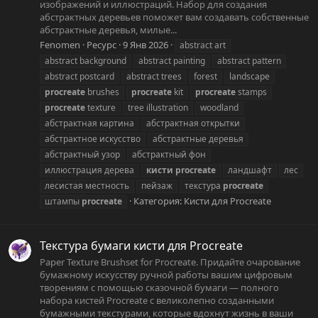
изображений и иллюстраций. Набор для создания
абстрактных деревьев поможет вам создавать собственные
абстрактные деревья, милые...
Fenomen
Ресурс
9 Янв 2026
abstract art
abstract background
abstract painting
abstract pattern
abstract postcard
abstract trees
forest
landscape
procreate
brushes
procreate
kit
procreate
stamps
procreate
texture
tree illustration
woodland
абстрактная картина
абстрактная открытки
абстрактное искусство
абстрактные деревья
абстрактный узор
абстрактный фон
иллюстрация дерева
кисти
procreate
ландшафт
лес
лесистая местность
пейзаж
текстура
procreate
Категория:
Кисти для Procreate
штампы
procreate
Текстура бумаги кисти для Procreate
Paper Texture Brushset for Procreate. Придайте очарование
бумажному искусству ручной работы вашим цифровым
творениям с помощью сказочной бумаги — полного
набора кистей Procreate с великолепно созданными
бумажными текстурами, которые вдохнут жизнь в ваши