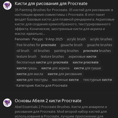
Кисти для рисования для Procreate
35 Painting Brushes for Procreate. 35 кистей для рисования: в
настоящее время совместимы с Procreate. В этот пакет
входят базовые кисти: для плавной рендеринга. Акриловые
кисти: для создания кремообразного, текстурированного
эффекта. Конические, заостренные кисти для акрила и
масла: идеально...
Fenomen
Ресурс
9 Апр 2025
acrylic brush
acrylic brushes
free brushes for
procreate
gouache brush
gouache brushes
oil brush
oil brushes
painting brushes
procreate
brushes
texture brush
texture brushes
акриловые
кисти
бесплатные
кисти
для
procreate
кисти
procreate
кисти
гуашь
кисти
для акрила
кисти
для гуаши
кисти
для масла
кисти
для рисования
кисти
для текстуры
масляные
кисти
текстурные
кисти
Категория:
Кисти для Procreate
Основы Абеля 2 кисти Procreate
Abel Essentials 2 Procreate Brushes. Кисти для акварели и
рисования для Procreate. Мой второй набор кистей для
использования в Procreate, лучшем приложении для