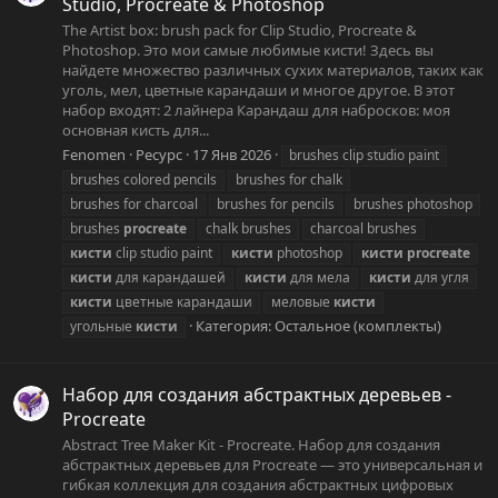
Studio, Procreate & Photoshop
The Artist box: brush pack for Clip Studio, Procreate &
Photoshop. Это мои самые любимые кисти! Здесь вы
найдете множество различных сухих материалов, таких как
уголь, мел, цветные карандаши и многое другое. В этот
набор входят: 2 лайнера Карандаш для набросков: моя
основная кисть для...
Fenomen
Ресурс
17 Янв 2026
brushes clip studio paint
brushes colored pencils
brushes for chalk
brushes for charcoal
brushes for pencils
brushes photoshop
brushes
procreate
chalk brushes
charcoal brushes
кисти
clip studio paint
кисти
photoshop
кисти
procreate
кисти
для карандашей
кисти
для мела
кисти
для угля
кисти
цветные карандаши
меловые
кисти
Категория:
Остальное (комплекты)
угольные
кисти
Набор для создания абстрактных деревьев -
Procreate
Abstract Tree Maker Kit - Procreate. Набор для создания
абстрактных деревьев для Procreate — это универсальная и
гибкая коллекция для создания абстрактных цифровых