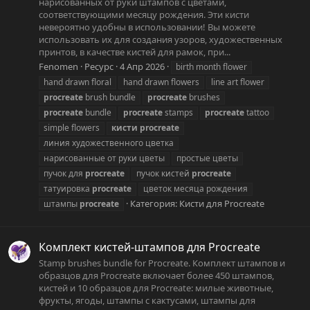
нарисованных от руки штампов с цветами,
соответствующими месяцу рождения. Эти кисти
невероятно удобны в использовании! Вы можете
использовать их для создания узоров, художественных
принтов, в качестве кистей для рамок, при...
Fenomen
Ресурс
4 Апр 2026
birth month flower
hand drawn floral
hand drawn flowers
line art flower
procreate
brush bundle
procreate
brushes
procreate
bundle
procreate
stamps
procreate
tattoo
simple flowers
кисти
procreate
линия художественного цветка
нарисованные от руки цветы
простые цветы
пучок для
procreate
пучок кистей
procreate
татуировка
procreate
цветок месяца рождения
Категория:
Кисти для Procreate
штампы
procreate
Комплект кистей-штампов для Procreate
Stamp brushes bundle for Procreate. Комплект штампов и
образцов для Procreate включает более 450 штампов,
кистей и 10 образцов для Procreate: милые животные,
фрукты, ягоды, штампы с кактусами, штампы для