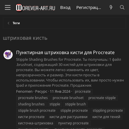
Вход
Регистрация
Теги
штриховая кисть
Пунктирная штриховка кисти для Procreate
Stipple Shading Brushes for Procreate. Ты получишь: 1 файл
.brushset, содержащий 30 кистей для штриховки для
procreate. Вы можете легко изменить их цвет,
непрозрачность и размер. Эти кисти просты в
использовании. Чтобы использовать их, вам просто нужен
Ipad и приложение Procreate. Продажник
Fenomen
Ресурс
11 Янв 2024
procreate
procreate brushes
procreate brushset
procreate stipple
shading brushes
stipple
stipple brush
stipple brush procreate
stipple procreate
stippling procreate
кисти procreate
кисти для растушевки
кисти для теней
кисточка-штриховка
пунктир procreate