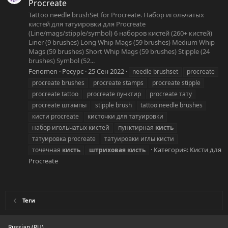
Procreate
Tattoo needle brushSet for Procreate. Набор игольчатых
кистей для татуировки для Procreate
(Line/mags/stipple/symbol) 6 наборов кистей (260+ кистей)
Liner (9 brushes) Long Whip Mags (59 brushes) Medium Whip
Mags (59 brushes) Short Whip Mags (59 brushes) Stipple (24
brushes) Symbol (52...
Fenomen
Ресурс
25 Сен 2022
needle brushset
procreate
procreate brushes
procreate stamps
procreate stipple
procreate tattoo
procreate пунктир
procreate тату
procreate штампы
stipple brush
tattoo needle brushes
кисти procreate
кисточки для татуировки
набор игольчатых кистей
пунктирная
кисть
татуировка procreate
татуировки иглы кисти
Категория:
Кисти для
точечная
кисть
штриховая
кисть
Procreate
Теги
Russian (RU)