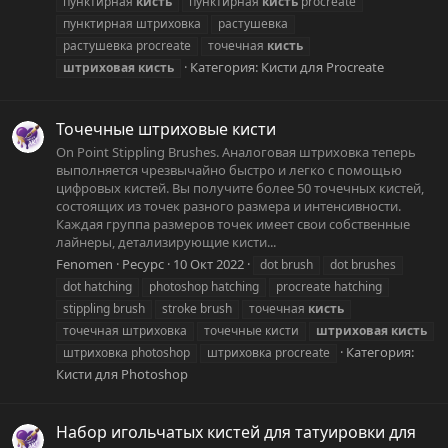
пунктирная
кисть
пунктирная
кисть
procreate
пунктирная штриховка
растушевка
растушевка procreate
точечная
кисть
Категория:
Кисти для Procreate
штриховая
кисть
Точечные штриховые кисти
On Point Stippling Brushes. Аналоговая штриховка теперь
выполняется чрезвычайно быстро и легко с помощью
цифровых кистей. Вы получите более 50 точечных кистей,
состоящих из точек разного размера и интенсивности.
Каждая группа размеров точек имеет свои собственные
лайнеры, детализирующие кисти...
Fenomen
Ресурс
10 Окт 2022
dot brush
dot brushes
dot hatching
photoshop hatching
procreate hatching
stippling brush
stroke brush
точечная
кисть
точечная штриховка
точечные кисти
штриховая
кисть
Категория:
штриховка photoshop
штриховка procreate
Кисти для Photoshop
Набор игольчатых кистей для татуировки для