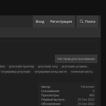
Вход
Регистрация
Поиск
Нет прав для скачивания
ttoo
procreate пунктир
procreate тату
procreate штампы
татуировка procreate
татуировки иглы кисти
точечная кисть
Автор
Fenomen
Скачивания
0
Просмотры
883
Первый выпуск
25 Сен 2022
Обновление
25 Сен 2022