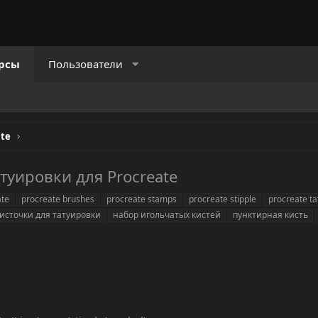
рсы
Пользователи
ate
туировки для Procreate
ate
procreate brushes
procreate stamps
procreate stipple
procreate ta
источки для татуировки
набор игольчатых кистей
пунктирная кисть