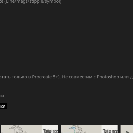
 (Line/mags/stipple/symbol)
отать только в Procreate 5+). Не совместим с Photoshop или 
ти
йся