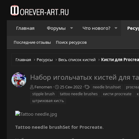
Главная
Форумы
Что нового?
Ресу
Последние отзывы
Поиск ресурсов
Главная
Ресурсы
Весь список кистей
Кисти для Procre
Набор игольчатых кистей для та
А
Д
Т
Fenomen
25 Сен 2022
needle brushset
procre
в
а
е
stipple brush
tattoo needle brushes
кисти procreate
к
т
т
г
штриховая кисть
о
а
и
р
с
о
з
д
Tattoo needle brushSet for Procreate
.
а
н