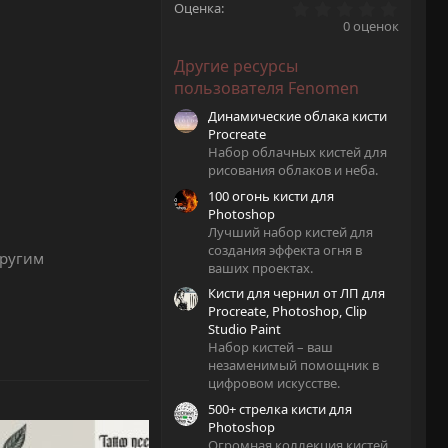
0
Оценка
.
0 оценок
0
0
Другие ресурсы
з
в
пользователя Fenomen
ё
з
Динамические облака кисти
д
Procreate
Набор облачных кистей для
рисования облаков и неба.
100 огонь кисти для
Photoshop
Лучший набор кистей для
создания эффекта огня в
другим
ваших проектах.
Кисти для чернил от ЛП для
Procreate, Photoshop, Clip
Studio Paint
Набор кистей – ваш
незаменимый помощник в
цифровом искусстве.
500+ стрелка кисти для
Photoshop
Огромная коллекция кистей