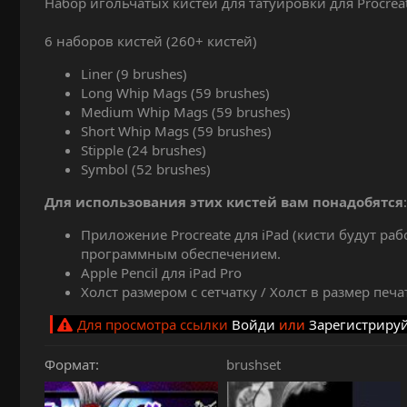
Набор игольчатых кистей для татуировки для Procreate
и
я
6 наборов кистей (260+ кистей)
Liner (9 brushes)
Long Whip Mags (59 brushes)
Medium Whip Mags (59 brushes)
Short Whip Mags (59 brushes)
Stipple (24 brushes)
Symbol (52 brushes)
Для использования этих кистей вам понадобятся
:
Приложение Procreate для iPad (кисти будут раб
программным обеспечением.
Apple Pencil для iPad Pro
Холст размером с сетчатку / Холст в размер печа
Для просмотра ссылки
Войди
или
Зарегистриру
Формат
brushset