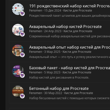
191 рождественский набор кистей Procre
Fenomen
15 Дек 2024
Кисти для Procreate
Рождественкий пакет штампов для ваших дизайнерски
Акварельный набор кистей Procreate
Fenomen
24 Апр 2023
Кисти для Procreate
Современный набор акварельных кистей для рисован
Акварельный опыт набор кистей для Proc
Fenomen
3 Мар 2025
Кисти для Procreate
Акварельный опыт — это путь к успеху реалистичного 
Базовый пакет - набор кистей для Procrea
Fenomen
5 Мар 2023
Кисти для Procreate
Набор кистей для рисования в Procreate.
Бетонный набор для Procreate
Fenomen
30 Мар 2022
Кисти для Procreate
Набор бесшовных кистей с помощью которых сможете д