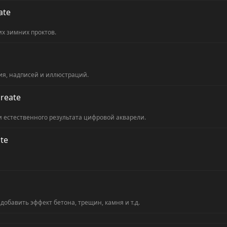
ate
х зимних проктов.
ия, надписей и иллюстраций.
reate
и естественного результата цифровой акварели.
te
обавить эффект бетона, трещин, камня и т.д.