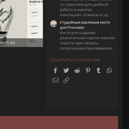
со стрелками для удобной
работы в макетах,
аннотациях, плакатах и т.д.
Студийные масляные кисти
для Procreate
Кисти для создания
реалистичных картин маслом
ew-05.jpg
помогут вам творить
потрясающие произведения.
KB · Просмотры: 21
Поделиться ресурсом
Facebook
Twitter
Reddit
Pinterest
Tumblr
WhatsA
Электронная почта
Ссылка