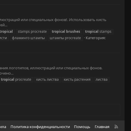
, иллюстраций или специальных фонов!. Использовать кисть
й...
tropical
stamps procreate
tropical
brushes
tropical
stamps
Категория:
исти
фламинго штампы
штампы procreate
оздания логотипов, иллюстраций или специальных фонов.
чено...
tropical
procreate
кисть листва
кисть растения
листва
R
вила
Политика конфиденциальности
Помощь
Главная