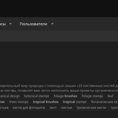
рсы
Пользователи
аровательный мир природы с помощью наших «23 лиственных кистей д
ю листвы, позволят вам легко наполнить ваши проекты органической 
tanical design
botanical stamps
foliage
brushes
foliage stamps
leaf
hes
trees stamps
tropical
brushes
tropical
stamps
ботанические ки
стьев
кисти для фотошопа
лист
листья
тропические кисти
тро