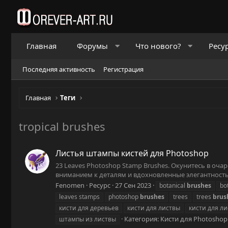
Главная
Форумы
Что нового?
Ресу
Последняя активность
Регистрация
Главная
Теги
tropical brushes
Листья штампы кистей для Photoshop
23 Leaves Photoshop Stamp Brushes. Окунитесь в оч
вниманием к деталям и вдохновленные элегантность
Fenomen
Ресурс
27 Сен 2023
botanical
brushes
bo
leaves stamps
photoshop
brushes
trees
trees
brus
кисти для деревьев
кисти для листвы
кисти для ли
Категория:
Кисти для Photoshop
штампы из листвы