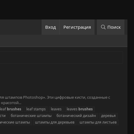
Вход
Регистрация
Поиск
ля штампов Photoshop». Эти цифровые кисти, созданные с
красотой...
leaf
brushes
leaf stamps
leaves
leaves
brushes
сти
ботанические штампы
ботанический дизайн
деревья
пические штампы
штампы для деревьев
штампы для листьев