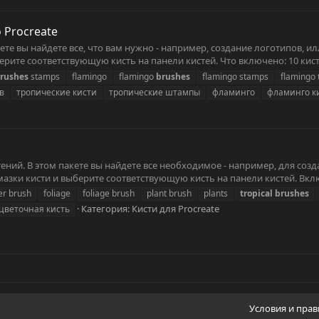
 Procreate
пакете вы найдете все, что вам нужно - например, создание логотипов
рите соответствующую кисть на панели кистей. Что включено: 10 кисте
rushes
stamps
flamingo
flamingo
brushes
flamingo stamps
flamingo
в
тропические кисти
тропические штампы
фламинго
фламинго к
растений. В этом пакете вы найдете все необходимое - например, для с
мазки кисти и выберите соответствующую кисть на панели кистей. Вклю
er brush
foliage
foliage brush
plant brush
plants
tropical
brushes
Категория:
Кисти для Procreate
цветочная кисть
Условия и пра