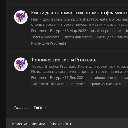
Кисти для тропических штампов фламинго
Flaminggo Tropical Stamp Brushes Procreate. В этом 
очень просто — просто нанесите мазки кистью и выбе
Fenomen
Ресурс
18 Мар 2022
brushes
procreate
b
кисти procreate
кисти для марок
кисти для штампо
Кисти для Procreate
Тропические кисти Procreate
Tropical Brushes Procreate. Кисти для тропических 
Использовать кисть очень просто - просто нанесите 
Fenomen
Ресурс
11 Дек 2021
deciduous brush
flow
лиственные кисти
растения
тропические кисти
Главная
Теги
Изменить ширина
Russian (RU)