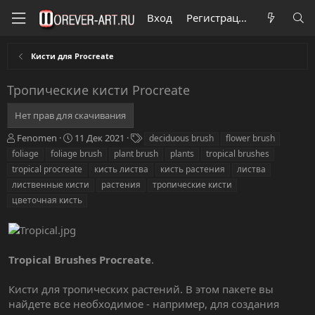
Вход
Регистрация
Кисти для Procreate
Тропические кисти Procreate
Нет прав для скачивания
А
Д
Т
Fenomen
11 Дек 2021
deciduous brush
flower brush
в
а
е
foliage
foliage brush
plant brush
plants
tropical brushes
т
т
г
tropical procreate
кисть листва
кисть растения
листва
о
а
и
лиственные кисти
растения
тропические кисти
р
с
цветочная кисть
о
з
д
а
н
Tropical Brushes Procreate
.
и
я
Кисти для тропических растений. В этом пакете вы
найдете все необходимое - например, для создания