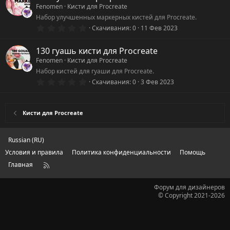
з
Fenomen
Кисти для Procreate
в
ё
Набор улучшенных маркерных кистей для Procreate.
з
0
Скачивания
0
11 Фев 2023
д
.
0
0
130 гуашь кисти для Procreate
з
Fenomen
Кисти для Procreate
в
ё
Набор кистей для гуаши для Procreate.
з
0
Скачивания
0
3 Фев 2023
д
.
0
0
з
Кисти для Procreate
в
ё
з
д
Russian (RU)
Условия и правила
Политика конфиденциальности
Помощь
Главная
R
S
S
Форум для дизайнеров
© Copyright 2021-2026