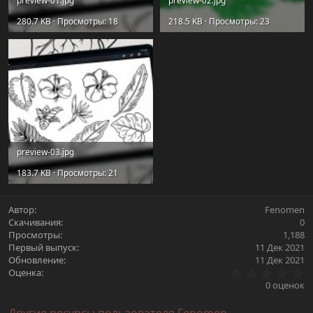
preview-01.jpg
preview-02.jpg
280.7 KB · Просмотры: 18
218.5 KB · Просмотры: 23
preview-03.jpg
183.7 KB · Просмотры: 21
Автор
Fenomen
Скачивания
0
Просмотры
1,188
Первый выпуск
11 Дек 2021
Обновление
11 Дек 2021
0
Оценка
.
0 оценок
0
0