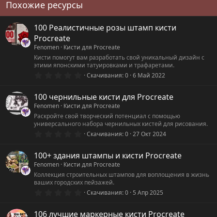
Похожие ресурсы
100 Реалистичные розы штамп кисти
Procreate
Fenomen
Кисти для Procreate
Кисти помогут вам разработать свой уникальный дизайн с
этими японскими татуировками и трафаретами.
0
Скачивания
0
6 Май 2022
.
0
0
100 чернильные кисти для Procreate
з
Fenomen
Кисти для Procreate
в
ё
Раскройте свой творческий потенциал с помощью
з
универсального набора чернильных кистей для рисования.
д
0
Скачивания
0
27 Окт 2024
.
0
0
100+ здания штампы и кисти Procreate
з
Fenomen
Кисти для Procreate
в
ё
Коллекция строительных штампов для воплощения в жизнь
з
ваших городских пейзажей.
д
0
Скачивания
0
5 Апр 2025
.
0
0
106 лучшие маркерные кисти Procreate