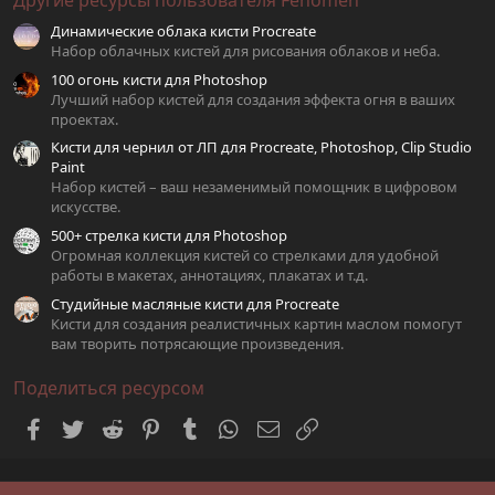
Другие ресурсы пользователя Fenomen
з
в
Динамические облака кисти Procreate
ё
з
Набор облачных кистей для рисования облаков и неба.
д
100 огонь кисти для Photoshop
Лучший набор кистей для создания эффекта огня в ваших
проектах.
Кисти для чернил от ЛП для Procreate, Photoshop, Clip Studio
Paint
Набор кистей – ваш незаменимый помощник в цифровом
искусстве.
500+ стрелка кисти для Photoshop
Огромная коллекция кистей со стрелками для удобной
работы в макетах, аннотациях, плакатах и т.д.
Студийные масляные кисти для Procreate
Кисти для создания реалистичных картин маслом помогут
вам творить потрясающие произведения.
Поделиться ресурсом
Facebook
Twitter
Reddit
Pinterest
Tumblr
WhatsApp
Электронная почта
Ссылка