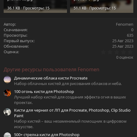
36.1 KB · Просмотры: 15
51.1 KB · Просмотры: 15
Автор
Fenomen
Скачивания
0
Просмотры
635
Первый выпуск
25 Авг 2023
Обновление
25 Авг 2023
0
Оценка
.
0 оценок
0
0
Другие ресурсы пользователя Fenomen
з
в
Динамические облака кисти Procreate
ё
з
Набор облачных кистей для рисования облаков и неба.
д
100 огонь кисти для Photoshop
Лучший набор кистей для создания эффекта огня в ваших
проектах.
Кисти для чернил от ЛП для Procreate, Photoshop, Clip Studio
Paint
Набор кистей – ваш незаменимый помощник в цифровом
искусстве.
500+ стрелка кисти для Photoshop