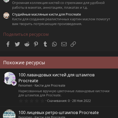
Огромная коллекция кистей со стрелками для удобной
работы в макетах, аннотациях, плакатах и т.д.
Студийные масляные кисти для Procreate
Кисти для создания реалистичных картин маслом помогут
вам творить потрясающие произведения.
Поделиться ресурсом
Facebook
Twitter
Reddit
Pinterest
Tumblr
WhatsApp
Электронная почта
Ссылка
Похожие ресурсы
100 лавандовых кистей для штампов
Procreate
Fenomen
Кисти для Procreate
Нарисованные вручную цветочные лавандовые кисточки
для штампов для Procreate.
0
Скачивания
0
28 Ноя 2022
.
0
0
100 лицевых ретро-штампов Procreate
з
Fenomen
Кисти для Procreate