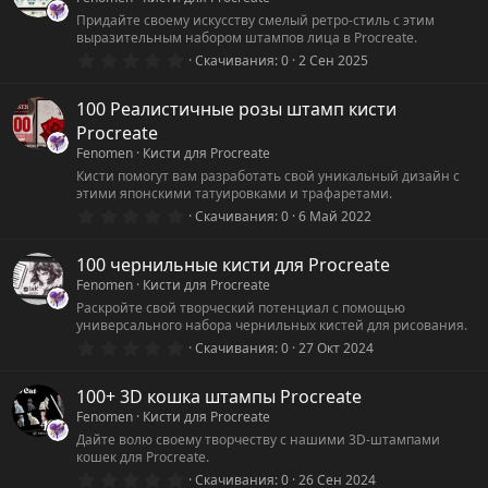
в
ё
Придайте своему искусству смелый ретро-стиль с этим
з
выразительным набором штампов лица в Procreate.
д
0
Скачивания
0
2 Сен 2025
.
0
0
100 Реалистичные розы штамп кисти
з
Procreate
в
ё
Fenomen
Кисти для Procreate
з
Кисти помогут вам разработать свой уникальный дизайн с
д
этими японскими татуировками и трафаретами.
0
Скачивания
0
6 Май 2022
.
0
0
100 чернильные кисти для Procreate
з
Fenomen
Кисти для Procreate
в
ё
Раскройте свой творческий потенциал с помощью
з
универсального набора чернильных кистей для рисования.
д
0
Скачивания
0
27 Окт 2024
.
0
0
100+ 3D кошка штампы Procreate
з
Fenomen
Кисти для Procreate
в
ё
Дайте волю своему творчеству с нашими 3D-штампами
з
кошек для Procreate.
д
0
Скачивания
0
26 Сен 2024