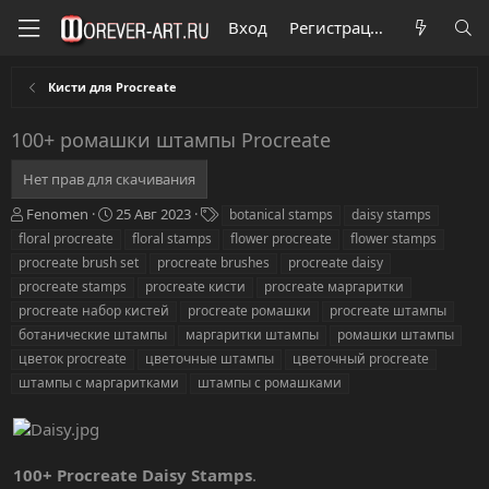
Вход
Регистрация
Кисти для Procreate
100+ ромашки штампы Procreate
Нет прав для скачивания
А
Д
Т
Fenomen
25 Авг 2023
botanical stamps
daisy stamps
в
а
е
floral procreate
floral stamps
flower procreate
flower stamps
т
т
г
procreate brush set
procreate brushes
procreate daisy
о
а
и
procreate stamps
procreate кисти
procreate маргаритки
р
с
procreate набор кистей
о
procreate ромашки
procreate штампы
з
ботанические штампы
маргаритки штампы
ромашки штампы
д
цветок procreate
цветочные штампы
цветочный procreate
а
штампы с маргаритками
штампы с ромашками
н
и
я
100+ Procreate Daisy Stamps
.