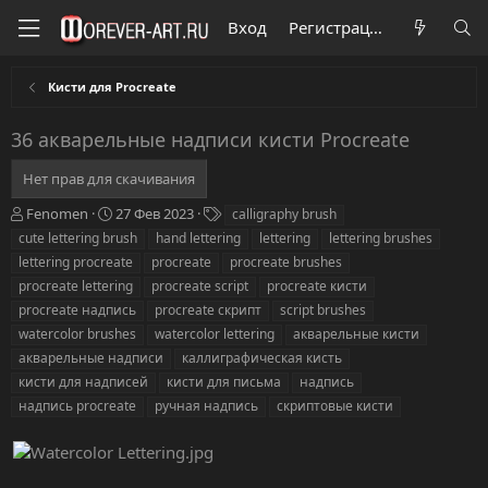
Вход
Регистрация
Кисти для Procreate
36 акварельные надписи кисти Procreate
Нет прав для скачивания
А
Д
Т
Fenomen
27 Фев 2023
calligraphy brush
в
а
е
cute lettering brush
hand lettering
lettering
lettering brushes
т
т
г
lettering procreate
procreate
procreate brushes
о
а
и
procreate lettering
procreate script
procreate кисти
р
с
procreate надпись
о
procreate скрипт
script brushes
з
watercolor brushes
watercolor lettering
акварельные кисти
д
акварельные надписи
каллиграфическая кисть
а
кисти для надписей
кисти для письма
надпись
н
надпись procreate
ручная надпись
скриптовые кисти
и
я