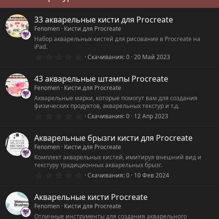
33 акварельные кисти для Procreate
Fenomen
Кисти для Procreate
Набор акварельных кистей для рисование в Procreate на
iPad.
0
Скачивания
0
20 Май 2023
.
0
0
43 акварельные штампы Procreate
з
Fenomen
Кисти для Procreate
в
ё
Акварельные марки, которые помогут вам для создания
з
физических продуктов, акварельных текстур и т.д.
д
0
Скачивания
0
12 Апр 2023
.
0
0
Акварельные брызги кисти для Procreate
з
Fenomen
Кисти для Procreate
в
ё
Комплект акварельных кистей, имитируя внешний вид и
з
текстуру традиционных акварельных брызг.
д
0
Скачивания
0
10 Фев 2024
.
0
0
Акварельные кисти Procreate
з
Fenomen
Кисти для Procreate
в
ё
Отличные инструменты для создания акварельного