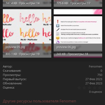
747.4 KB · Просмотры: 14
775.6 KB · Просмотры: 17
preview-05.jpg
preview-06.jpg
800.1 KB · Просмотры: 19
243 KB · Просмотры: 18
Автор
Fenomen
Скачивания
0
Просмотры
750
Первый выпуск
27 Фев 2023
Обновление
27 Фев 2023
0
Оценка
.
0 оценок
0
0
Другие ресурсы пользователя Fenomen
з
в