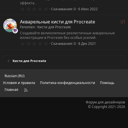
з
эффекта.
д
0
Скачивания
0
6 Июн 2022
.
0
0
Р
Акварельные кисти для Procreate
з
е
Fenomen
Кисти для Procreate
в
ё
к
Создавайте великолепные реалистичные акварельные
з
иллюстрации в Procreate без особых усилий.
о
д
0
Скачивания
0
8 Дек 2021
м
.
е
0
0
н
з
Кисти для Procreate
д
в
ё
у
з
е
д
Russian (RU)
м
Условия и правила
Политика конфиденциальности
Помощь
ы
Главная
R
й
S
S
Форум для дизайнеров
© Copyright 2021-2026