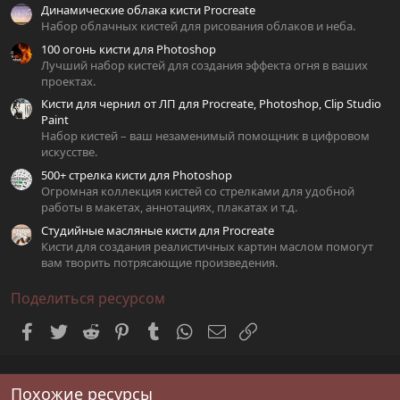
Динамические облака кисти Procreate
ё
з
Набор облачных кистей для рисования облаков и неба.
д
100 огонь кисти для Photoshop
Лучший набор кистей для создания эффекта огня в ваших
проектах.
Кисти для чернил от ЛП для Procreate, Photoshop, Clip Studio
Paint
Набор кистей – ваш незаменимый помощник в цифровом
искусстве.
500+ стрелка кисти для Photoshop
Огромная коллекция кистей со стрелками для удобной
работы в макетах, аннотациях, плакатах и т.д.
Студийные масляные кисти для Procreate
Кисти для создания реалистичных картин маслом помогут
вам творить потрясающие произведения.
Поделиться ресурсом
Facebook
Twitter
Reddit
Pinterest
Tumblr
WhatsApp
Электронная почта
Ссылка
Похожие ресурсы