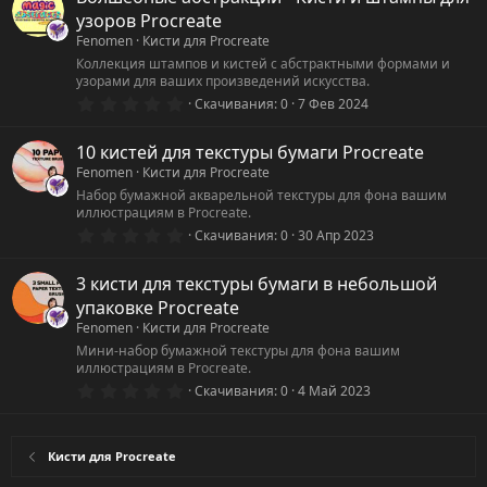
з
узоров Procreate
в
ё
Fenomen
Кисти для Procreate
з
Коллекция штампов и кистей с абстрактными формами и
д
узорами для ваших произведений искусства.
0
Скачивания
0
7 Фев 2024
.
0
0
10 кистей для текстуры бумаги Procreate
з
Fenomen
Кисти для Procreate
в
ё
Набор бумажной акварельной текстуры для фона вашим
з
иллюстрациям в Procreate.
д
0
Скачивания
0
30 Апр 2023
.
0
0
3 кисти для текстуры бумаги в небольшой
з
упаковке Procreate
в
ё
Fenomen
Кисти для Procreate
з
Мини-набор бумажной текстуры для фона вашим
д
иллюстрациям в Procreate.
0
Скачивания
0
4 Май 2023
.
0
0
з
Кисти для Procreate
в
ё