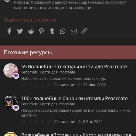
Кисти для создания реалистичных картин маслом помогут
вам творить потрясающие произведения.
Поделиться ресурсом
Facebook
Twitter
Reddit
Pinterest
Tumblr
WhatsApp
Электронная почта
Ссылка
Похожие ресурсы
55 Волшебные текстуры кисти для Procreate
Fenomen
Кисти для Procreate
Набор кистей с большим количеством текстур.
0
Скачивания
0
27 Июн 2022
.
0
0
100+ волшебные баночки штампы Procreate
з
Fenomen
Кисти для Procreate
в
ё
Погрузите свои цифровые творения в очаровательный мир
з
мистики.
д
0
Скачивания
0
8 Янв 2024
.
0
0
Волшебные абстракции - Кисти и штампы для