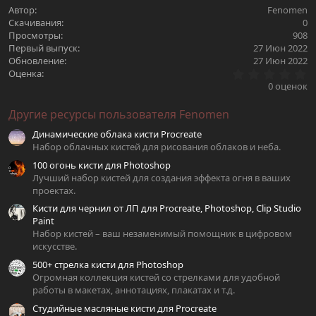
Автор
Fenomen
Скачивания
0
Просмотры
908
Первый выпуск
27 Июн 2022
Обновление
27 Июн 2022
0
Оценка
.
0 оценок
0
0
Другие ресурсы пользователя Fenomen
з
в
Динамические облака кисти Procreate
ё
з
Набор облачных кистей для рисования облаков и неба.
д
100 огонь кисти для Photoshop
Лучший набор кистей для создания эффекта огня в ваших
проектах.
Кисти для чернил от ЛП для Procreate, Photoshop, Clip Studio
Paint
Набор кистей – ваш незаменимый помощник в цифровом
искусстве.
500+ стрелка кисти для Photoshop
Огромная коллекция кистей со стрелками для удобной
работы в макетах, аннотациях, плакатах и т.д.
Студийные масляные кисти для Procreate