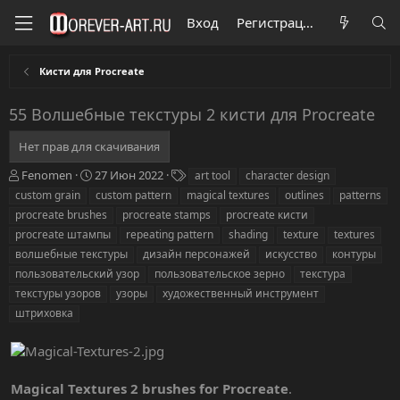
Вход
Регистрация
Кисти для Procreate
55 Волшебные текстуры 2 кисти для Procreate
Нет прав для скачивания
А
Д
Т
Fenomen
27 Июн 2022
art tool
character design
в
а
е
custom grain
custom pattern
magical textures
outlines
patterns
т
т
г
procreate brushes
procreate stamps
procreate кисти
о
а
и
procreate штампы
repeating pattern
shading
texture
textures
р
с
волшебные текстуры
о
дизайн персонажей
искусство
контуры
з
пользовательский узор
пользовательское зерно
текстура
д
текстуры узоров
узоры
художественный инструмент
а
штриховка
н
и
я
Magical Textures 2 brushes for Procreate
.