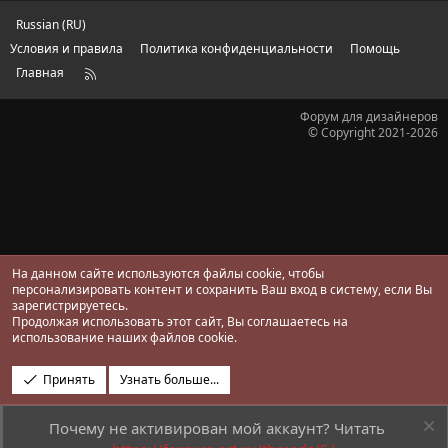
з
д
Russian (RU)
Условия и правила
Политика конфиденциальности
Помощь
Главная
R
S
S
Форум для дизайнеров
© Copyright 2021-2026
На данном сайте используются файлы cookie, чтобы
персонализировать контент и сохранить Ваш вход в систему, если Вы
зарегистрируетесь.
Продолжая использовать этот сайт, Вы соглашаетесь на
использование наших файлов cookie.
Принять
Узнать больше...
Почему не активирован мой аккаунт? Читать