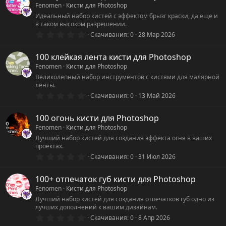
Fenomen
Кисти для Photoshop
Идеальный набор кистей с эффектом брызг краски, да еще и
в таком высоком разрешении.
0
Скачивания
0
28 Мар 2026
.
0
0
100 клейкая лента кисти для Photoshop
з
Fenomen
Кисти для Photoshop
в
ё
Великолепный набор инструментов с кистями для малярной
з
ленты.
д
0
Скачивания
0
13 Май 2026
.
0
0
100 огонь кисти для Photoshop
з
Fenomen
Кисти для Photoshop
в
ё
Лучший набор кистей для создания эффекта огня в ваших
з
проектах.
д
0
Скачивания
0
31 Июл 2026
.
0
0
100+ отпечаток губ кисти для Photoshop
з
Fenomen
Кисти для Photoshop
в
ё
Лучший набор кистей для создания отпечатков губ одно из
з
лучших дополнений к вашим дизайнам.
д
0
Скачивания
0
8 Апр 2026
.