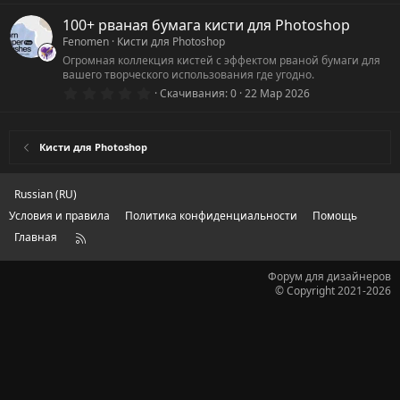
0
0
100+ рваная бумага кисти для Photoshop
з
Fenomen
Кисти для Photoshop
в
ё
Огромная коллекция кистей с эффектом рваной бумаги для
з
вашего творческого использования где угодно.
д
0
Скачивания
0
22 Мар 2026
.
0
0
з
Кисти для Photoshop
в
ё
з
д
Russian (RU)
Условия и правила
Политика конфиденциальности
Помощь
Главная
R
S
S
Форум для дизайнеров
© Copyright 2021-2026