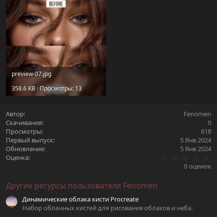
preview-07.jpg
358.6 KB · Просмотры: 13
Автор
Fenomen
Скачивания
0
Просмотры
618
Первый выпуск
5 Янв 2024
Обновление
5 Янв 2024
0
Оценка
.
0 оценок
0
0
Другие ресурсы пользователя Fenomen
з
в
Динамические облака кисти Procreate
ё
з
Набор облачных кистей для рисования облаков и неба.
д