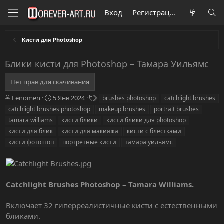
Вход
Регистрация
Кисти для Photoshop
Блики кисти для Photoshop – Тамара Уильямс
Нет прав для скачивания
А
Д
Т
Fenomen
5 Янв 2024
brushes photoshop
catchlight brushes
в
а
е
catchlight brushes photoshop
makeup brushes
portrait brushes
т
т
г
tamara williams
кисти блики
кисти блики для photoshop
о
а
и
кисти для блик
кисти для макияжа
кисти с блестками
р
с
кисти фотошоп
о
портретные кисти
тамара уильямс
з
д
а
н
Catchlight Brushes Photoshop – Tamara Williams.
и
я
Включает 32 гиперреалистичные кисти с естественными
бликами.