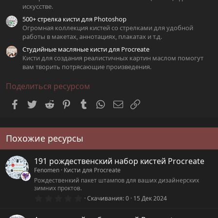
искусстве.
500+ стрелка кисти для Photoshop
Огромная коллекция кистей со стрелками для удобной
работы в макетах, аннотациях, плакатах и т.д.
Студийные масляные кисти для Procreate
Кисти для создания реалистичных картин маслом помогут
вам творить потрясающие произведения.
Поделиться ресурсом
Facebook
Twitter
Reddit
Pinterest
Tumblr
WhatsApp
Электронная почта
Ссылка
Похожие ресурсы
191 рождественский набор кистей Procreate
Fenomen
Кисти для Procreate
Рождественкий пакет штампов для ваших дизайнерских
зимних проктов.
0
Скачивания
0
15 Дек 2024
.
0