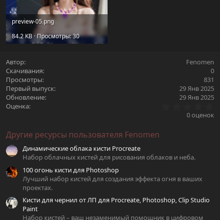
preview-05.png
84.2 KB · Просмотры: 30
Автор
Fenomen
Скачивания
0
Просмотры
831
Первый выпуск
29 Янв 2025
Обновление
29 Янв 2025
0
Оценка
.
0 оценок
0
0
Другие ресурсы пользователя Fenomen
з
в
Динамические облака кисти Procreate
ё
з
Набор облачных кистей для рисования облаков и неба.
д
100 огонь кисти для Photoshop
Лучший набор кистей для создания эффекта огня в ваших
проектах.
Кисти для чернил от ЛП для Procreate, Photoshop, Clip Studio
Paint
Набор кистей – ваш незаменимый помощник в цифровом