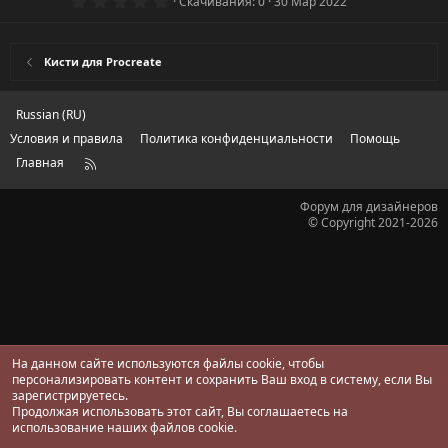
0
Скачивания
0
30 Мар 2022
.
0
0
з
Кисти для Procreate
в
ё
з
д
Russian (RU)
Условия и правила
Политика конфиденциальности
Помощь
Главная
R
S
S
Форум для дизайнеров
© Copyright 2021-2026
На данном сайте используются файлы cookie, чтобы
персонализировать контент и сохранить Ваш вход в систему, если Вы
зарегистрируетесь.
Продолжая использовать этот сайт, Вы соглашаетесь на
использование наших файлов cookie.