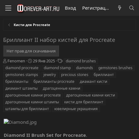
Вход
Регистрация
Кисти для Procreate
Бриллиант II набор кистей для Procreate
Нет прав для скачивания
А
Д
Т
Fenomen
29 Янв 2025
diamond brushes
в
а
е
diamond procreate
diamond stamp
diamonds
gemstones brushes
т
т
г
gemstones stamps
jewelry
precious stones
бриллиант
о
а
и
бриллианты
бриллианты procreate
диамант кисти
р
с
диамант штампы
о
драгоценные камни
з
драгоценные камни procreate
драгоценные камни кисти
д
драгоценные камни штампы
кисти для бриллиант
а
штампы для бриллиант
ювелирные украшения
н
и
я
Diamond II Brush Set for Procreate
.