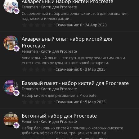
0
Акварельный набор кистей Procreate
з
Fenomen
Кисти для Procreate
в
ё
Современный набор акварельных кистей для рисования,
з
надписей и иллюстраций.
д
0
Скачивания
0
24 Апр 2023
.
0
0
Акварельный опыт набор кистей для
з
Procreate
в
ё
Fenomen
Кисти для Procreate
з
Акварельный опыт — это путь к успеху реалистичного и
д
естественного результата цифровой акварели.
0
Скачивания
0
3 Мар 2025
.
0
0
Базовый пакет - набор кистей для Procreate
з
Fenomen
Кисти для Procreate
в
ё
Набор кистей для рисования в Procreate.
з
0
Скачивания
0
5 Мар 2023
д
.
0
0
Бетонный набор для Procreate
з
Fenomen
Кисти для Procreate
в
ё
Набор бесшовных кистей с помощью которых сможете
з
добавить эффект бетона, трещин, камня и т.д.
д