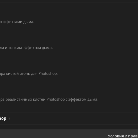
оэффектами дыма.
м и тонким эффектом дыма.
а кистей огонь для Photoshop.
ра реалистичных кистей Photoshop с эффектом дыма.
hop
Условия и пра