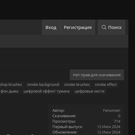
Вход
Регистрация
Поиск
Нет прав для скачивания
shop brushes
smoke background
smoke brushes
smoke effect
фон дыма
цифровой эффект тумана
цифровые кисти
Автор
Fenomen
Скачивания
0
Просмотры
714
Первый выпуск
12 Июн 2024
Обновление
12 Июн 2024