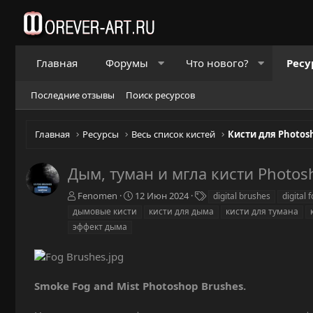
Главная
Форумы
Что нового?
Ресу
Последние отзывы
Поиск ресурсов
Главная
Ресурсы
Весь список кистей
Кисти для Photos
Дым, туман и мгла кисти Photos
А
Д
Т
Fenomen
12 Июн 2024
digital brushes
digital 
в
а
е
дымовые кисти
кисти для дыма
кисти для тумана
т
т
г
эффект дыма
о
а
и
р
с
о
з
д
Smoke Fog and Mist Photoshop Brushes.
а
н