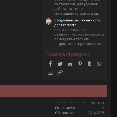
со стрелками для удобной
работы в макетах,
аннотациях, плакатах и т.д.
Студийные масляные кисти
для Procreate
Кисти для создания
реалистичных картин маслом
помогут вам творить
потрясающие произведения.
Поделиться ресурсом
Facebook
Twitter
Reddit
Pinterest
Tumblr
WhatsA
Электронная почта
Ссылка
0
0 оценок
.
Скачивания
0
0
Обновлено
12 Апр 2026
0