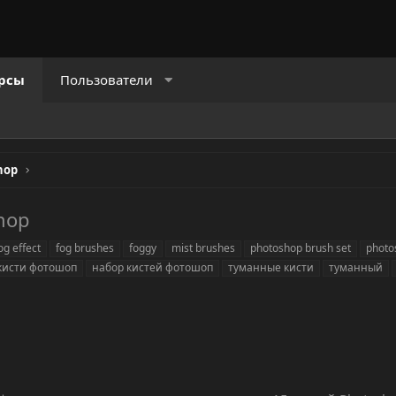
рсы
Пользователи
hop
hop
fog effect
fog brushes
foggy
mist brushes
photoshop brush set
photo
кисти фотошоп
набор кистей фотошоп
туманные кисти
туманный