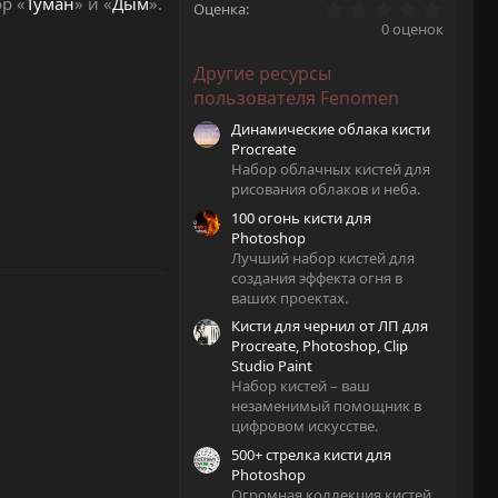
p «
Туман
» и «
Дым
».
0
Оценка
.
0 оценок
0
0
Другие ресурсы
з
в
пользователя Fenomen
ё
з
Динамические облака кисти
д
Procreate
Набор облачных кистей для
рисования облаков и неба.
100 огонь кисти для
Photoshop
Лучший набор кистей для
создания эффекта огня в
ваших проектах.
Кисти для чернил от ЛП для
Procreate, Photoshop, Clip
Studio Paint
Набор кистей – ваш
незаменимый помощник в
цифровом искусстве.
500+ стрелка кисти для
Photoshop
Огромная коллекция кистей