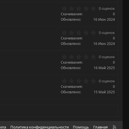
з
0
0 оценок
в
.
Скачивания
ё
0
0
з
Обновлено
16 Июн 2024
0
д
з
0
0 оценок
в
.
Скачивания
ё
0
0
з
Обновлено
16 Июн 2024
0
д
з
0
0 оценок
в
.
Скачивания
ё
0
0
з
Обновлено
16 Май 2025
0
д
з
0
0 оценок
в
.
Скачивания
ё
0
0
з
Обновлено
15 Май 2025
0
д
з
в
ё
з
д
R
вила
Политика конфиденциальности
Помощь
Главная