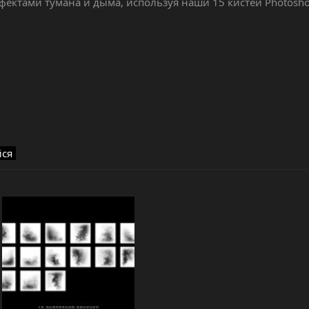
ктами тумана и дыма, используя наши 15 кистей Photosho
йся