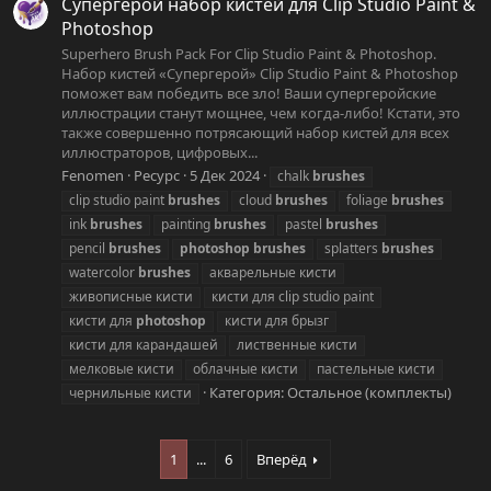
Супергерой набор кистей для Clip Studio Paint &
Photoshop
Superhero Brush Pack For Clip Studio Paint & Photoshop.
Набор кистей «Супергерой» Clip Studio Paint & Photoshop
поможет вам победить все зло! Ваши супергеройские
иллюстрации станут мощнее, чем когда-либо! Кстати, это
также совершенно потрясающий набор кистей для всех
иллюстраторов, цифровых...
Fenomen
Ресурс
5 Дек 2024
chalk
brushes
clip studio paint
brushes
cloud
brushes
foliage
brushes
ink
brushes
painting
brushes
pastel
brushes
pencil
brushes
photoshop
brushes
splatters
brushes
watercolor
brushes
акварельные кисти
живописные кисти
кисти для clip studio paint
кисти для
photoshop
кисти для брызг
кисти для карандашей
лиственные кисти
мелковые кисти
облачные кисти
пастельные кисти
Категория:
Остальное (комплекты)
чернильные кисти
1
...
6
Вперёд