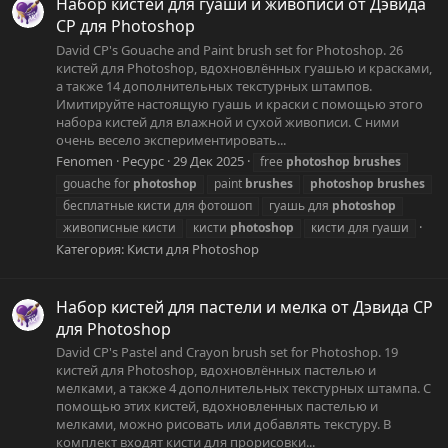
Набор кистей для гуаши и живописи от Дэвида
CP для Photoshop
David CP's Gouache and Paint brush set for Photoshop. 26
кистей для Photoshop, вдохновлённых гуашью и красками,
а также 14 дополнительных текстурных штампов.
Имитируйте настоящую гуашь и краски с помощью этого
набора кистей для влажной и сухой живописи. С ними
очень весело экспериментировать...
Fenomen
Ресурс
29 Дек 2025
free
photoshop
brushes
gouache for
photoshop
paint
brushes
photoshop
brushes
бесплатные кисти для фотошоп
гуашь для
photoshop
живописные кисти
кисти
photoshop
кисти для гуаши
Категория:
Кисти для Photoshop
Набор кистей для пастели и мелка от Дэвида CP
для Photoshop
David CP's Pastel and Crayon brush set for Photoshop. 19
кистей для Photoshop, вдохновлённых пастелью и
мелками, а также 4 дополнительных текстурных штампа. С
помощью этих кистей, вдохновленных пастелью и
мелками, можно рисовать или добавлять текстуру. В
комплект входят кисти для прорисовки...