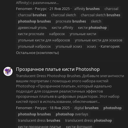
Affinity) с различными...
Fenomen
Ресурс
21 Янв 2025
affinity
brushes
charcoal
charcoal
brushes
charcoal sketch
charcoal sketch
brushes
photoshop
brushes
procreate
brushes
sketch
древесный уголь
кисти affinity
кисти
photoshop
кисти procreate
набросок
угольные кисти
угольные кисти для набросков
угольные кисти для эскизов
Категория:
угольный набросок
угольный эскиз
эскиз
Остальное (комплекты)
Прозрачное платье кисти Photoshop
Translucent Dress Photoshop Brushes. Добавьте элегантности
вашим портретам с помощью этого набора кистей
Photoshop «Прозрачное платье», который идеально
подходит для создания реалистичных эффектов
прозрачных платьев в цифровых редакторах. Этот набор
кистей прост в использовании, обеспечивает...
Fenomen
Ресурс
18 Янв 2025
digital
brushes
photoshop
photoshop
brushes
photoshop
overlays
translucent dress
brushes
translucent dress
photoshop
кисти прозрачное платье
кисти фотошоп