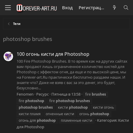
Вход
Регистрация
Теги
photoshop brushes
100 огонь кисти для Photoshop
100 Fire Photoshop Brushes. В то время как на других сайтах
вам продают лишь ограниченное количество кистей для
Photoshop с эффектом огня, да еще и по высокой цене, мы
на Forever-art.Ru практически бесплатно раздаем наши. И
знаете что? Даже не взяв с вас за это денег, это будет,
безусловно...
Fenomen
Ресурс
Пятница в 13:58
fire
brushes
fire
photoshop
fire
photoshop
brushes
photoshop
brushes
кисти
photoshop
кисти огонь
кисти пламя
огненные кисти
огонь
photoshop
Категория:
Кисти
огонь для
photoshop
пламенные кисти
для Photoshop