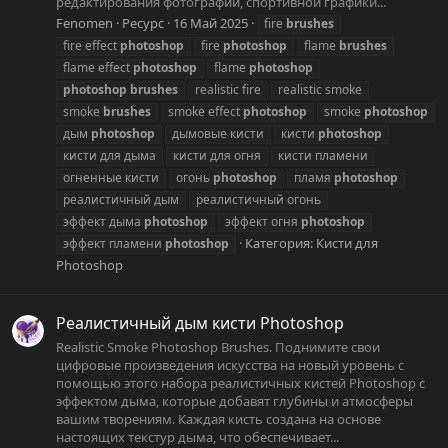
редактирования фотографий, спортивной графики...
Fenomen
Ресурс
16 Май 2025
fire
brushes
fire effect
photoshop
fire
photoshop
flame
brushes
flame effect
photoshop
flame
photoshop
photoshop
brushes
realistic fire
realistic smoke
smoke
brushes
smoke effect
photoshop
smoke
photoshop
дым
photoshop
дымовые кисти
кисти
photoshop
кисти для дыма
кисти для огня
кисти пламени
огненные кисти
огонь
photoshop
пламя
photoshop
реалистичный дым
реалистичный огонь
эффект дыма
photoshop
эффект огня
photoshop
Категория:
Кисти для
эффект пламени
photoshop
Photoshop
Реалистичный дым кисти Photoshop
Realistic Smoke Photoshop Brushes. Поднимите свои
цифровые произведения искусства на новый уровень с
помощью этого набора реалистичных кистей Photoshop с
эффектом дыма, которые добавят глубины и атмосферы
вашим творениям. Каждая кисть создана на основе
настоящих текстур дыма, что обеспечивает...