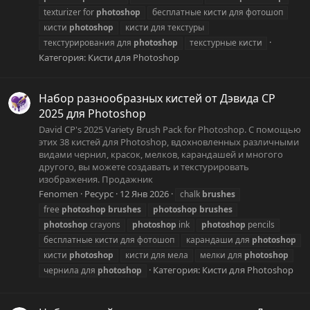
texturizer for
photoshop
бесплатные кисти для фотошоп
кисти
photoshop
кисти для текстуры
текстурирования для
photoshop
текстурные кисти
Категория:
Кисти для Photoshop
Набор разнообразных кистей от Дэвида CP
2025 для Photoshop
David CP's 2025 Variety Brush Pack for Photoshop. С помощью
этих 38 кистей для Photoshop, вдохновленных различными
видами чернил, красок, мелков, карандашей и многого
другого, вы можете создавать и текстурировать
изображения. Продажник
Fenomen
Ресурс
12 Янв 2026
chalk
brushes
free
photoshop
brushes
photoshop
brushes
photoshop
crayons
photoshop
ink
photoshop
pencils
бесплатные кисти для фотошоп
карандаши для
photoshop
кисти
photoshop
кисти для мела
мелки для
photoshop
Категория:
Кисти для Photoshop
чернила для
photoshop