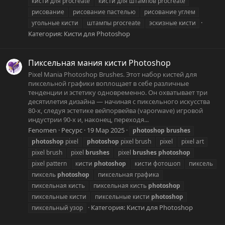
кисти для procreate
кисти для штампов procreate
рисование
рисование пастелью
рисование углем
угольные кисти
штампы procreate
эскизные кисти
Категория:
Кисти для Photoshop
Пиксельная мания кисти Photoshop
Pixel Mania Photoshop Brushes. Этот набор кистей для
пиксельной графики воплощает в себе различные
тенденции и эстетику одновременно. Он охватывает три
десятилетия дизайна — начиная с пиксельного искусства
80-х, следуя эстетике вейпорвейва (vaporwave) игровой
индустрии 90-х и, наконец, переходя...
Fenomen
Ресурс
19 Мар 2025
photoshop
brushes
photoshop
pixel
photoshop
pixel brush
pixel
pixel art
pixel brush
pixel
brushes
pixel
brushes
photoshop
pixel pattern
кисти
photoshop
кисти фотошоп
пиксель
пиксель
photoshop
пиксельная графика
пиксельная кисть
пиксельная кисть
photoshop
пиксельные кисти
пиксельные кисти
photoshop
Категория:
Кисти для Photoshop
пиксельный узор