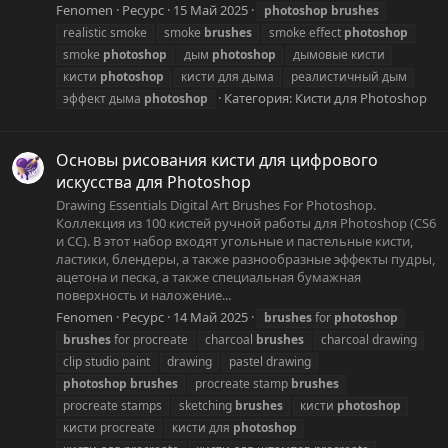
Fenomen
Ресурс
15 Май 2025
photoshop
brushes
realistic smoke
smoke
brushes
smoke effect
photoshop
smoke
photoshop
дым
photoshop
дымовые кисти
кисти
photoshop
кисти для дыма
реалистичный дым
Категория:
Кисти для Photoshop
эффект дыма
photoshop
Основы рисования кисти для цифрового
искусства для Photoshop
Drawing Essentials Digital Art Brushes For Photoshop.
Коллекция из 100 кистей ручной работы для Photoshop (CS6
и CC). В этот набор входят угольные и пастельные кисти,
ластики, блендеры, а также разнообразные эффекты пудры,
ацетона и песка, а также специальная бумажная
поверхность и наложение...
Fenomen
Ресурс
14 Май 2025
brushes
for
photoshop
brushes
for procreate
charcoal
brushes
charcoal drawing
clip studio paint
drawing
pastel drawing
photoshop
brushes
procreate stamp
brushes
procreate stamps
sketching
brushes
кисти
photoshop
кисти procreate
кисти для
photoshop