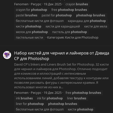
Fenomen
Ресурс
19 Дек 2025
crayon
brushes
crayon for
photoshop
free
photoshop
brushes
pastel
brushes
pastel for
photoshop
photoshop
brushes
бесплатные кисти для фотошоп
карандаш для
photoshop
кисти
photoshop
кисти для карандашей
кисти для мела
мелок для
photoshop
пастель для
photoshop
Категория:
Кисти для Photoshop
пастельные кисти
Набор кистей для чернил и лайнеров от Дэвида
CP для Photoshop
David CP's Inkers and Liners Brush Set for Photoshop. 32 кисти
для чернил и лайнеров для Photoshop. Отлично подходит
для комиксов и иллюстраций с интенсивным
использованием линий, добавляя текстуру к контурам или
позволяя рисовать фигуры с интересными краями. Я
использовал многие из них в...
Fenomen
Ресурс
19 Дек 2025
free
photoshop
brushes
ink
brushes
ink for
photoshop
liner
brushes
liner for
photoshop
photoshop
brushes
бесплатные кисти для фотошоп
кисти
photoshop