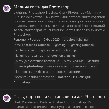
Молния кисти для Photoshop
Lightning Photoshop Brushes. Кисти Photoshop «Молнии» —
36 высококачественных кистей для потрясающих эффектов.
Если вы ищете способ улучшить свое цифровое искусство с
помощью реалистичных и драматичных эффектов молний,
то вам стоит обратить внимание на этот набор из 36 кистей
Photoshop...
Fenomen
Ресурс
15 Фев 2025
brushes
lightning
free
photoshop
brushes
lightning
lightning
brushes
lightning effect
lightning effect
photoshop
lightning
photoshop
photoshop
brushes
кисти для фотошоп бесплатно
кисти молния
молния
молния
photoshop
молния кисти
молния фотошоп
фотошоп кисти бесплатно
эффект молнии
Категория:
Кисти для
эффект молнии
photoshop
Photoshop
Пыль, порошок и частицы кисти для Photoshop
Dust, Powder and Particle Brushes For Photoshop. 35
реалистичных кистей пыли, пудры и частиц высокого