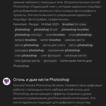
зимние пейзажи с помощью этих 20 реалистичных кистей
Photoshop «Падающий снег», которые идеально подойдут
для добавления капельки снега на ваши фотографии и
проекты. Эти кисти высокого разрешения идеально
подойдут фотографам, графическим...
Fenomen
Ресурс
16 Май 2025
brushes
for snow
photoshop
photoshop
brush
photoshop
brushes
photoshop
overlays
snow
brushes
snow
photoshop
texture
brushes
winter
brushes
зимние кисти
кисти
photoshop
кисти для снега
кисть
photoshop
накладки
photoshop
наложения
photoshop
снег
photoshop
снег фотошоп
снежные кисти
Категория:
Кисти для
текстурные кисти
фотошоп
Photoshop
Огонь и дым кисти Photoshop
Fire and Smoke Photoshop Brushes. Оживите свои цифровые
работы с помощью этого набора кистей огонь для
Photoshop, включающего эффекты пламени и дыма
высокого разрешения для бесшовной интеграции. Эти
кисти идеально подходят для цифрового искусства,