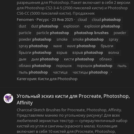
разрешения для Photoshop. Пакет включает в себя 2 версии
для Photoshop CS2-3-4-5 (2500 пикселей кисти) и Photoshop
CS6-CC (5000 пикселей кисти). Продажник
Fenomen
Ресурс
23 Янв 2025
cloud
cloud
photoshop
dust
dust
photoshop
explosion
explosion
photoshop
particle
particle
photoshop
photoshop
brushes
powder
powder
photoshop
smoke
smoke
photoshop
spray
spray
photoshop
wave
wave
photoshop
брызги
брызги
photoshop
взрыв
взрыв
photoshop
волна
дым
дым
photoshop
кисти
photoshop
облако
облако
photoshop
порошок
порошок
photoshop
пыль
пыль
photoshop
частица
частицы
photoshop
Категория:
Кисти для Photoshop
Угольный эскиз кисти для Procreate, Photoshop,
Affinity
Charcoal Sketch Brushes for Procreate, Photoshop, Affinity.
Представляем манию по угольному рисунку! Для всех
любителей зернистых текстур — супераутентичный набор
кистей из угля и сангины (красного мела). Коллекция
включает в себя 10 кистей для (Procreate, Photoshop,