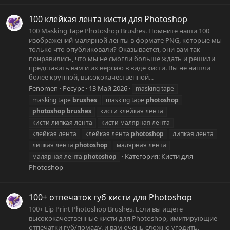
100 клейкая лента кисти для Photoshop
100 Masking Tape Photoshop Brushes. Помните наши 100
изображений малярной ленты в формате PNG, которые мы
только что опубликовали? Оказывается, они вам так
понравились, что мы не смогли больше ждать и решили
представить вам и их версию в виде кисти. Вы не нашли
более крупной, высококачественной...
Fenomen
Ресурс
13 Май 2026
masking tape
masking tape
brushes
masking tape
photoshop
photoshop
brushes
кисти клейкая лента
кисти липкая лента
кисти малярная лента
клейкая лента
клейкая лента
photoshop
липкая лента
липкая лента
photoshop
малярная лента
Категория:
Кисти для
малярная лента
photoshop
Photoshop
100+ отпечаток губ кисти для Photoshop
100+ Lip Print Photoshop Brushes. Если вы ищете
высококачественные кисти для Photoshop, имитирующие
отпечатки губ/помаду, и вам очень сложно угодить,