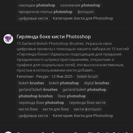
накладки
photoshop
наложения
photoshop
прозрачное платье
photoshop
фотошоп
Категория:
Кисти для Photoshop
цифровые кисти
Гирлянда боке кисти Photoshop
15 Garland Bokeh Photoshop Brushes. Украсьте свои
цифровые проекты с помощью нашего набора из 15 кистей
«Гирлянда боке»! Идеально подходящие для придания
праздничного штриха приглашениям, открыткам и
графике для социальных сетей, эти высококачественные,
простые в использовании кисти добавят...
Fenomen
Ресурс
12 Янв 2025
bokeh brush
bokeh
brushes
bokeh
photoshop
digital
brushes
garland bokeh
brushes
garland bokeh
photoshop
photoshop
brushes
боке
photoshop
гирлянда боке
photoshop
гирлянда боке кисти
кисти боке
кисти для боке
кисти фотошоп
Категория:
Кисти для Photoshop
цифровые кисти