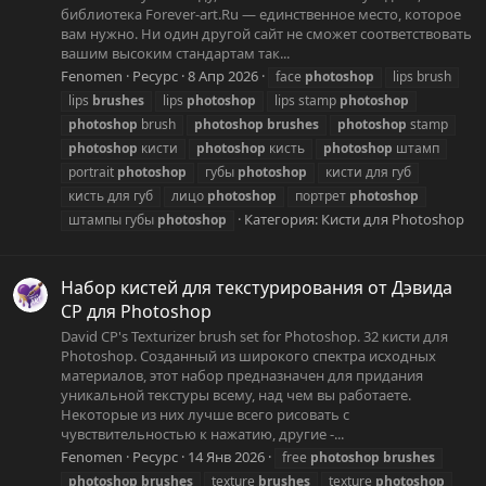
библиотека Forever-art.Ru — единственное место, которое
вам нужно. Ни один другой сайт не сможет соответствовать
вашим высоким стандартам так...
Fenomen
Ресурс
8 Апр 2026
face
photoshop
lips brush
lips
brushes
lips
photoshop
lips stamp
photoshop
photoshop
brush
photoshop
brushes
photoshop
stamp
photoshop
кисти
photoshop
кисть
photoshop
штамп
portrait
photoshop
губы
photoshop
кисти для губ
кисть для губ
лицо
photoshop
портрет
photoshop
Категория:
Кисти для Photoshop
штампы губы
photoshop
Набор кистей для текстурирования от Дэвида
CP для Photoshop
David CP's Texturizer brush set for Photoshop. 32 кисти для
Photoshop. Созданный из широкого спектра исходных
материалов, этот набор предназначен для придания
уникальной текстуры всему, над чем вы работаете.
Некоторые из них лучше всего рисовать с
чувствительностью к нажатию, другие -...
Fenomen
Ресурс
14 Янв 2026
free
photoshop
brushes
photoshop
brushes
texture
brushes
texture
photoshop