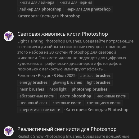
кисти для лайнера
кисти для чернил
лайнер для
photoshop
чернила для
photoshop
Категория:
Кисти для Photoshop
Световая живопись кисти Photoshop
Light Painting Photoshop Brushes. Создавайте потрясающие
светящиеся дизайны за считанные секунды с помощью
этого набора из 30 кистей Photoshop для световой
живописи. Эти кисти идеально подходят для цифровых
художников, графических дизайнеров и фотографов,
поскольку с легкостью имитируют эффекты...
Fenomen
Ресурс
3 Июн 2025
abstract
brushes
energy
brushes
glowing
brushes
light
brushes
neon
brushes
neon light
photoshop
brushes
абстрактные кисти
кисти
photoshop
неоновые кисти
неоновый свет
световые кисти
светящиеся кисти
Категория:
Кисти для Photoshop
энергетические кисти
Реалистичный снег кисти для Photoshop
Realistic Snow Photoshop Brushes. Создавайте волшебные