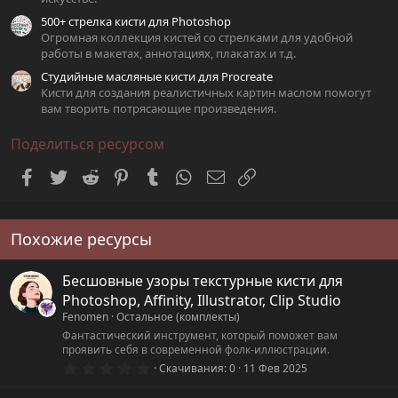
500+ стрелка кисти для Photoshop
Огромная коллекция кистей со стрелками для удобной
работы в макетах, аннотациях, плакатах и т.д.
Студийные масляные кисти для Procreate
Кисти для создания реалистичных картин маслом помогут
вам творить потрясающие произведения.
Поделиться ресурсом
Facebook
Twitter
Reddit
Pinterest
Tumblr
WhatsApp
Электронная почта
Ссылка
Похожие ресурсы
Бесшовные узоры текстурные кисти для
Photoshop, Affinity, Illustrator, Clip Studio
Fenomen
Остальное (комплекты)
Фантастический инструмент, который поможет вам
проявить себя в современной фолк-иллюстрации.
0
Скачивания
0
11 Фев 2025
.
0