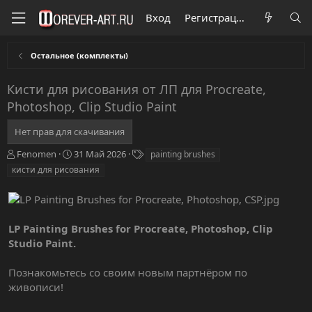
Вход
Регистрация
Остальное (комплекты)
Кисти для рисования от ЛП для Procreate,
Photoshop, Clip Studio Paint
Нет прав для скачивания
А
Д
Т
Fenomen
31 Май 2026
painting brushes
в
а
е
кисти для рисования
т
т
г
о
а
и
р
с
о
LP Painting Brushes for Procreate, Photoshop, Clip
з
д
Studio Paint.
а
н
Познакомьтесь со своим новым партнёром по
и
живописи!
я