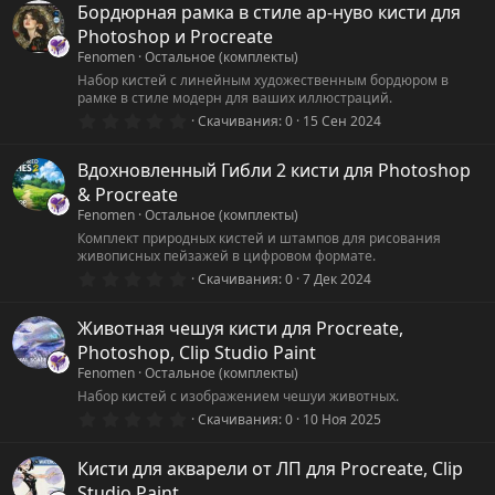
0
Бордюрная рамка в стиле ар-нуво кисти для
з
Photoshop и Procreate
в
ё
Fenomen
Остальное (комплекты)
з
Набор кистей с линейным художественным бордюром в
д
рамке в стиле модерн для ваших иллюстраций.
0
Скачивания
0
15 Сен 2024
.
0
0
Вдохновленный Гибли 2 кисти для Photoshop
з
& Procreate
в
ё
Fenomen
Остальное (комплекты)
з
Комплект природных кистей и штампов для рисования
д
живописных пейзажей в цифровом формате.
0
Скачивания
0
7 Дек 2024
.
0
0
Животная чешуя кисти для Procreate,
з
Photoshop, Clip Studio Paint
в
ё
Fenomen
Остальное (комплекты)
з
Набор кистей с изображением чешуи животных.
д
0
Скачивания
0
10 Ноя 2025
.
0
0
Кисти для акварели от ЛП для Procreate, Clip
з
Studio Paint