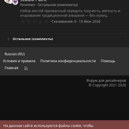
в
ё
Fenomen
Остальное (комплекты)
з
Набор кистей призванный передать текучесть, мягкость и
д
очарование традиционной акварели — без лужиц.
0
Скачивания
0
15 Июн 2026
.
0
0
з
Остальное (комплекты)
в
ё
з
д
Russian (RU)
Условия и правила
Политика конфиденциальности
Помощь
Главная
R
S
S
Форум для дизайнеров
© Copyright 2021-2026
На данном сайте используются файлы cookie, чтобы