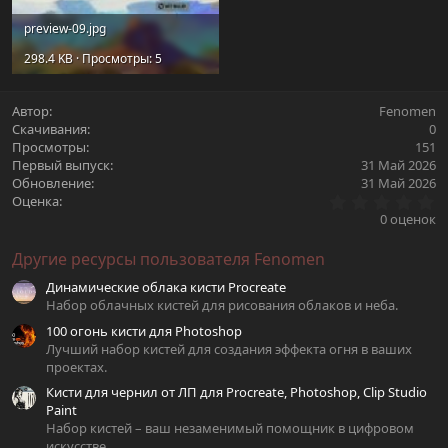
preview-09.jpg
298.4 KB · Просмотры: 5
Автор
Fenomen
Скачивания
0
Просмотры
151
Первый выпуск
31 Май 2026
Обновление
31 Май 2026
0
Оценка
.
0 оценок
0
0
Другие ресурсы пользователя Fenomen
з
в
Динамические облака кисти Procreate
ё
з
Набор облачных кистей для рисования облаков и неба.
д
100 огонь кисти для Photoshop
Лучший набор кистей для создания эффекта огня в ваших
проектах.
Кисти для чернил от ЛП для Procreate, Photoshop, Clip Studio
Paint
Набор кистей – ваш незаменимый помощник в цифровом
искусстве.