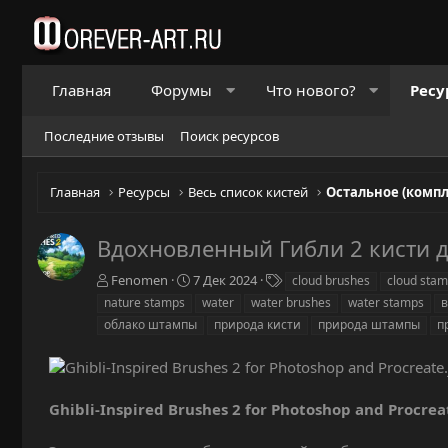
Главная
Форумы
Что нового?
Ресу
Последние отзывы
Поиск ресурсов
Главная
Ресурсы
Весь список кистей
Остальное (комп
Вдохновленный Гибли 2 кисти д
А
Д
Т
Fenomen
7 Дек 2024
cloud brushes
cloud sta
в
а
е
nature stamps
water
water brushes
water stamps
в
т
т
г
облако штампы
природа кисти
природа штампы
п
о
а
и
р
с
о
з
д
Ghibli-Inspired Brushes 2 for Photoshop and Procrea
а
н