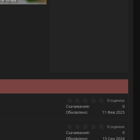
KB · Просмотры: 19
0
0 оценок
.
Скачивания
0
0
Обновлено
11 Фев 2025
0
з
0
0 оценок
в
.
Скачивания
ё
0
0
з
Обновлено
15 Сен 2024