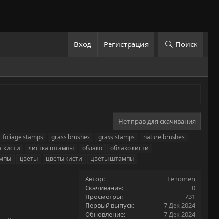
Вход
Регистрация
Поиск
Нет прав для скачивания
foliage stamps
grass brushes
grass stamps
nature brushes
а кисти
листва штампы
облако
облако кисти
ампы
цветы
цветы кисти
цветы штампы
Автор
Fenomen
Скачивания
0
Просмотры
731
Первый выпуск
7 Дек 2024
Обновление
7 Дек 2024