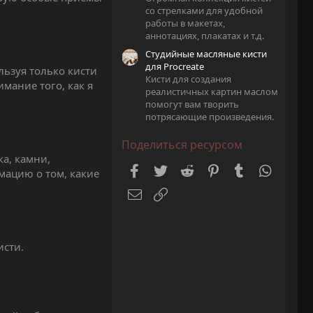
со стрелками для удобной
работы в макетах,
аннотациях, плакатах и т.д.
Студийные масляные кисти
для Procreate
ьзуя только кисти
Кисти для создания
мание того, как я
реалистичных картин маслом
помогут вам творить
потрясающие произведения.
Поделиться ресурсом
ка, камни,
Facebook
Twitter
Reddit
Pinterest
Tumblr
WhatsA
мацию о том, какие
Электронная почта
Ссылка
исти.