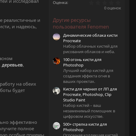
стей и исследовал
0
Оценка
.
0 оценок
0
0
Другие ресурсы
ые реалистичные и
з
в
исти, и надеюсь,
пользователя Fenomen
ё
з
Динамические облака кисти
д
Procreate
Набор облачных кистей для
рисования облаков и неба.
асном
100 огонь кисти для
,
деревьев
,
Photoshop
Лучший набор кистей для
создания эффекта огня в
ваших проектах.
работу на обеих
Кисти для чернил от ЛП для
аботы будет
Procreate, Photoshop, Clip
Studio Paint
Набор кистей – ваш
незаменимый помощник в
цифровом искусстве.
льно эффективно
500+ стрелка кисти для
получите полное
Photoshop
ирую особые приемы
Огромная коллекция кистей