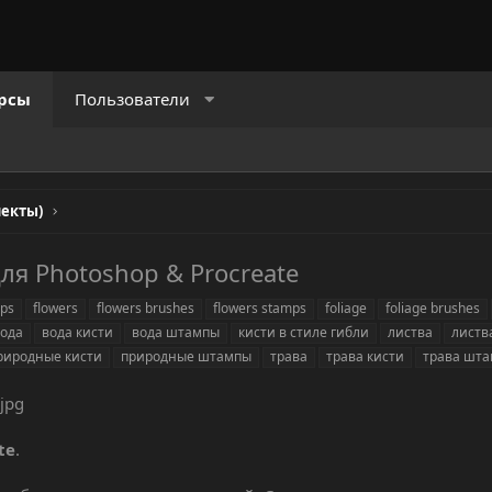
рсы
Пользователи
лекты)
ля Photoshop & Procreate
mps
flowers
flowers brushes
flowers stamps
foliage
foliage brushes
ода
вода кисти
вода штампы
кисти в стиле гибли
листва
листв
риродные кисти
природные штампы
трава
трава кисти
трава шт
te
.