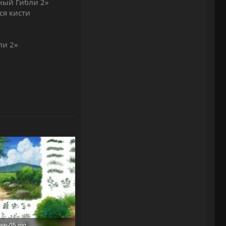
ный Гибли 2»
ся кисти
ли 2»
ew-05.jpg