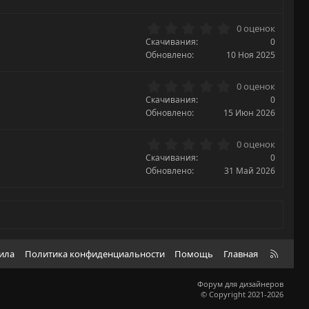
0
д
з
0
0 оценок
в
.
Скачивания
ё
0
0
з
Обновлено
10 Ноя 2025
0
д
з
0
0 оценок
в
.
Скачивания
ё
0
0
з
Обновлено
15 Июн 2026
0
д
з
0
0 оценок
в
.
Скачивания
ё
0
0
з
Обновлено
31 Май 2026
0
д
з
в
ё
з
д
R
вила
Политика конфиденциальности
Помощь
Главная
S
S
Форум для дизайнеров
© Copyright 2021-2026