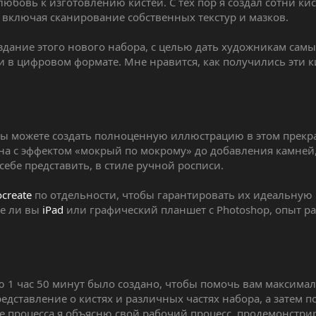
юбовь к изготовлению кистей. С тех пор я создал сотни ки
 включая сканирование собственных текстур и мазков.
оздание этого нового набора, с целью дать художникам сам
и в цифровом формате. Мне нравится, как получились эти к
вы можете создать полноценную иллюстрацию в этом прекр
на с эффектом «мокрый по мокрому» до добавления камней
себе представить, в стиле ручной росписи.
ocreate
по отдельности, чтобы гарантировать их идеальную 
те ли вы
iPad
или графический планшет с Photoshop, опыт р
 1 час 50 минут было создано, чтобы помочь вам максима
редставление о кистях и различных частях набора, а затем 
де процесса я объясню свой рабочий процесс, продемонстр