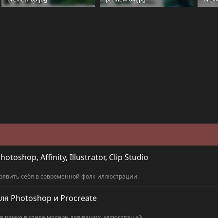
517.8 KB · Просмотры: 24
754.6 KB · Просмотры: 21
627 
shop, Affinity, Illustrator, Clip Studio
оявить себя в современной фолк-иллюстрации.
ля Photoshop и Procreate
 рамке в стиле модерн для ваших иллюстраций.