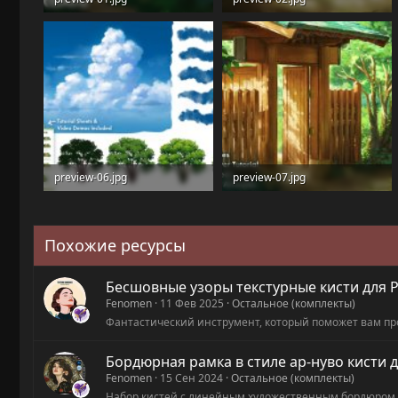
584.9 KB · Просмотры: 11
737.5 KB · Просмотры: 17
preview-06.jpg
preview-07.jpg
406.3 KB · Просмотры: 17
757.3 KB · Просмотры: 20
Похожие ресурсы
Бесшовные узоры текстурные кисти для Photo
Fenomen
11 Фев 2025
Остальное (комплекты)
Фантастический инструмент, который поможет вам пр
Бордюрная рамка в стиле ар-нуво кисти д
Fenomen
15 Сен 2024
Остальное (комплекты)
Набор кистей с линейным художественным бордюром в