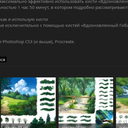
 максимально эффективно использовать кисти «Вдохновлен
ностью 1 час 50 минут, в котором подробно рассматривают
как я использую кисти
ные исключительно с помощью кистей «Вдохновленный Гиб
e Photoshop CS3 (и выше), Procreate.
йся
preview-03.jpg
preview-04.jpg
previ