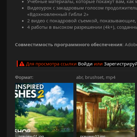
Учебные материалы, которые покажут вам, как
Видеоурок с закадровым голосом продолжитель
«Вдохновленный Гибли 2»
2 видео с покадровой съемкой, показывающие, 
4 работы в высоком разрешении (4k+), создан
Совместимость программного обеспечения
: Adob
Для просмотра ссылки
Войди
или
Зарегистриру
Формат
abr
brushset
mp4
preview-01.jpg
preview-02.jpg