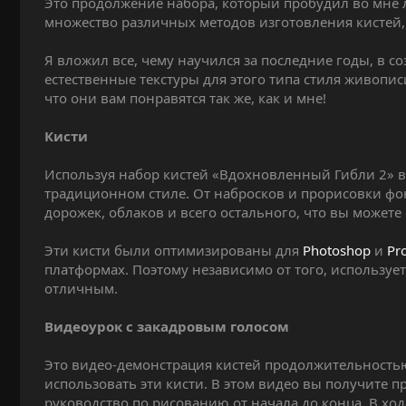
Это продолжение набора, который пробудил во мне л
и
множество различных методов изготовления кистей,
я
Я вложил все, чему научился за последние годы, в с
естественные текстуры для этого типа стиля живопис
что они вам понравятся так же, как и мне!
Кисти
Используя набор кистей «Вдохновленный Гибли 2» 
традиционном стиле. От набросков и прорисовки фо
дорожек, облаков и всего остального, что вы можете 
Эти кисти были оптимизированы для
Photoshop
и
Pr
платформах. Поэтому независимо от того, используе
отличным.
Видеоурок с закадровым голосом
Это видео-демонстрация кистей продолжительностью
использовать эти кисти. В этом видео вы получите п
руководство по рисованию от начала до конца. В хо