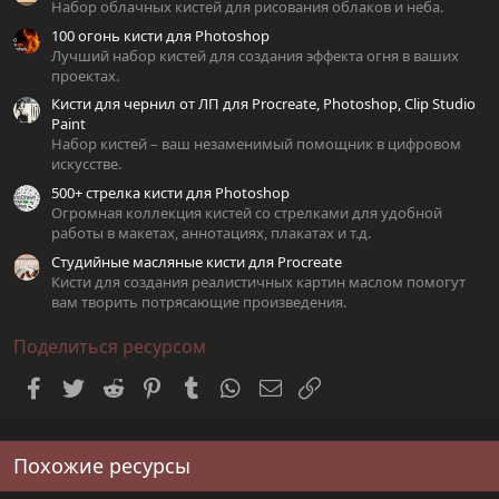
з
Набор облачных кистей для рисования облаков и неба.
д
100 огонь кисти для Photoshop
Лучший набор кистей для создания эффекта огня в ваших
проектах.
Кисти для чернил от ЛП для Procreate, Photoshop, Clip Studio
Paint
Набор кистей – ваш незаменимый помощник в цифровом
искусстве.
500+ стрелка кисти для Photoshop
Огромная коллекция кистей со стрелками для удобной
работы в макетах, аннотациях, плакатах и т.д.
Студийные масляные кисти для Procreate
Кисти для создания реалистичных картин маслом помогут
вам творить потрясающие произведения.
Поделиться ресурсом
Facebook
Twitter
Reddit
Pinterest
Tumblr
WhatsApp
Электронная почта
Ссылка
Похожие ресурсы