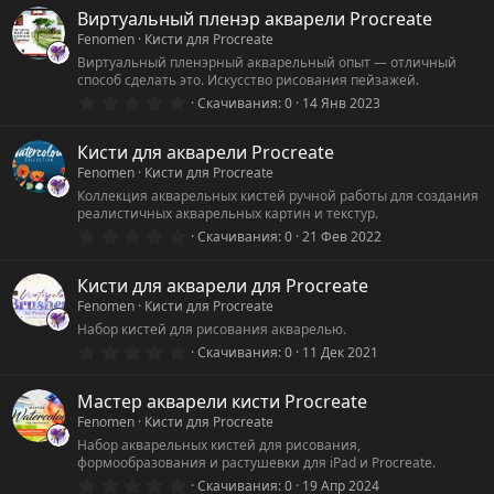
Виртуальный пленэр акварели Procreate
Fenomen
Кисти для Procreate
Виртуальный пленэрный акварельный опыт — отличный
способ сделать это. Искусство рисования пейзажей.
0
Скачивания
0
14 Янв 2023
.
0
0
Кисти для акварели Procreate
з
Fenomen
Кисти для Procreate
в
ё
Коллекция акварельных кистей ручной работы для создания
з
реалистичных акварельных картин и текстур.
д
0
Скачивания
0
21 Фев 2022
.
0
0
Кисти для акварели для Procreate
з
Fenomen
Кисти для Procreate
в
ё
Набор кистей для рисования акварелью.
з
0
Скачивания
0
11 Дек 2021
д
.
0
0
Мастер акварели кисти Procreate
з
Fenomen
Кисти для Procreate
в
ё
Набор акварельных кистей для рисования,
з
формообразования и растушевки для iPad и Procreate.
д
0
Скачивания
0
19 Апр 2024