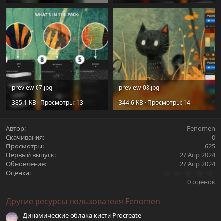
preview-07.jpg
preview-08.jpg
385.1 KB · Просмотры: 13
344.6 KB · Просмотры: 14
Автор
Fenomen
Скачивания
0
Просмотры
625
Первый выпуск
27 Апр 2024
Обновление
27 Апр 2024
0
Оценка
.
0 оценок
0
0
Другие ресурсы пользователя Fenomen
з
в
Динамические облака кисти Procreate
ё