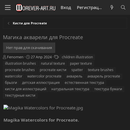
Вход
Регистрация
Кисти для Procreate
Магика акварели для Procreate
Нет прав для скачивания
А
Д
Т
Fenomen
27 Апр 2024
children illustration
в
а
е
illustration brushes
natural texture
paper texture
т
т
г
procreate brushes
procreate кисти
spatter
texture brushes
о
а
и
watercolor
watercolor procreate
акварель
акварель procreate
р
с
брызги
детская иллюстрация
о
естественная текстура
з
кисти для иллюстраций
натуральная текстура
текстура бумаги
д
текстурные кисти
а
н
и
я
Magika Watercolors for Procreate.