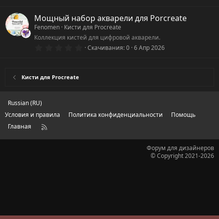
.
0
0
Мощный набор акварели для Porcreate
з
Fenomen
Кисти для Procreate
в
ё
Коллекция кистей для цифровой акварели.
з
0
Скачивания
0
6 Апр 2026
д
.
0
0
з
Кисти для Procreate
в
ё
з
д
Russian (RU)
Условия и правила
Политика конфиденциальности
Помощь
Главная
R
S
S
Форум для дизайнеров
© Copyright 2021-2026