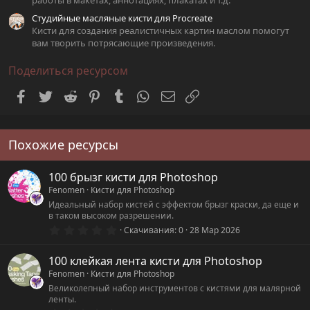
работы в макетах, аннотациях, плакатах и т.д.
Студийные масляные кисти для Procreate
Кисти для создания реалистичных картин маслом помогут
вам творить потрясающие произведения.
Поделиться ресурсом
Facebook
Twitter
Reddit
Pinterest
Tumblr
WhatsApp
Электронная почта
Ссылка
Похожие ресурсы
100 брызг кисти для Photoshop
Fenomen
Кисти для Photoshop
Идеальный набор кистей с эффектом брызг краски, да еще и
в таком высоком разрешении.
0
Скачивания
0
28 Мар 2026
.
0
0
100 клейкая лента кисти для Photoshop
з
Fenomen
Кисти для Photoshop
в
ё
Великолепный набор инструментов с кистями для малярной
з
ленты.
д