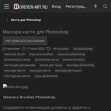
Вход
Регистрация
Кисти для Photoshop
Маскара кисти для Photoshop
Нет прав для скачивания
А
Д
Т
Fenomen
11 Ноя 2023
ink brushes
ink photoshop
в
а
е
mascara brush
mascara brushes
mascara photoshop
т
т
г
photoshop brushes
photoshop кисти
texture brushes
о
а
и
кисти для рисования
кисти для туши
маскара photoshop
р
с
маскара кисти
о
маскара кисть
маскара фотошоп
з
текстурные кисти
тушь photoshop
д
а
н
и
Mascara Brushes Photoshop.
я
Создавайте потрясающие дизайны и эффекты с