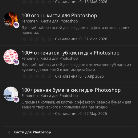
0
Скачивания
0
13 Май 2026
.
0
0
100 огонь кисти для Photoshop
з
Fenomen
Кисти для Photoshop
в
ё
Лучший набор кистей для создания эффекта огня в ваших
з
проектах.
д
0
Скачивания
0
31 Июл 2026
.
0
0
100+ отпечаток губ кисти для Photoshop
з
Fenomen
Кисти для Photoshop
в
ё
Лучший набор кистей для создания отпечатков губ одно из
з
лучших дополнений к вашим дизайнам.
д
0
Скачивания
0
8 Апр 2026
.
0
0
100+ рваная бумага кисти для Photoshop
з
Fenomen
Кисти для Photoshop
в
ё
Огромная коллекция кистей с эффектом рваной бумаги для
з
вашего творческого использования где угодно.
д
0
Скачивания
0
22 Мар 2026
.
0
0
з
Кисти для Photoshop
в