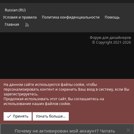
ё
з
д
Russian (RU)
Условия и правила
Политика конфиденциальности
Помощь
Главная
R
S
S
Форум для дизайнеров
© Copyright 2021-2026
На данном сайте используются файлы cookie, чтобы
персонализировать контент и сохранить Ваш вход в систему, если Вы
зарегистрируетесь.
Продолжая использовать этот сайт, Вы соглашаетесь на
использование наших файлов cookie.
Принять
Узнать больше...
Почему не активирован мой аккаунт? Читать