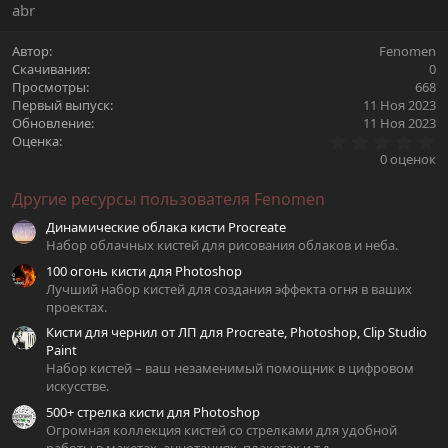
abr
Автор
Fenomen
Скачивания
0
Просмотры
668
Первый выпуск
11 Ноя 2023
Обновление
11 Ноя 2023
0
Оценка
.
0 оценок
0
0
Другие ресурсы пользователя Fenomen
з
в
Динамические облака кисти Procreate
ё
з
Набор облачных кистей для рисования облаков и неба.
д
100 огонь кисти для Photoshop
Лучший набор кистей для создания эффекта огня в ваших
проектах.
Кисти для чернил от ЛП для Procreate, Photoshop, Clip Studio
Paint
Набор кистей – ваш незаменимый помощник в цифровом
искусстве.
500+ стрелка кисти для Photoshop
Огромная коллекция кистей со стрелками для удобной