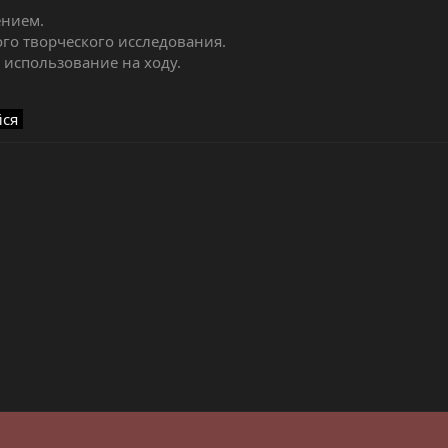
ением.
го творческого исследования.
т использование на ходу.
йся