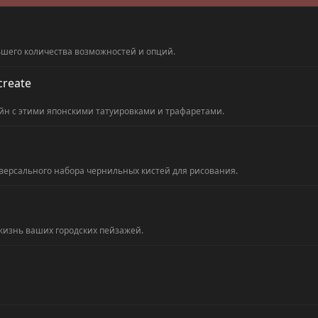
ьшего количества возможностей и опций.
create
айн с этими японскими татуировками и трафаретами.
версального набора чернильных кистей для рисования.
жизнь ваших городских пейзажей.