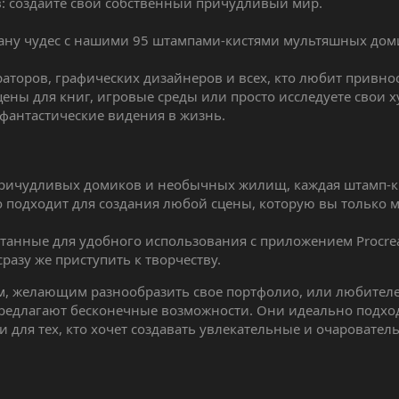
в: создайте свой собственный причудливый мир.
ану чудес с нашими 95 штампами-кистями мультяшных доми
аторов, графических дизайнеров и всех, кто любит привно
сцены для книг, игровые среды или просто исследуете свои
 фантастические видения в жизнь.
причудливых домиков и необычных жилищ, каждая штамп-ки
о подходит для создания любой сцены, которую вы только м
отанные для удобного использования с приложением Procrea
разу же приступить к творчеству.
лом, желающим разнообразить свое портфолио, или любите
редлагают бесконечные возможности. Они идеально подход
 для тех, кто хочет создавать увлекательные и очаровате