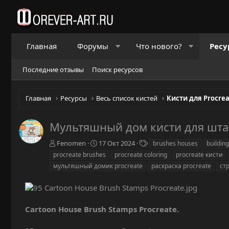
Главная
Форумы
Что нового?
Ресу
Последние отзывы
Поиск ресурсов
Главная
Ресурсы
Весь список кистей
Кисти для Procre
Мультяшный дом кисти для шта
А
Д
Т
Fenomen
17 Окт 2024
brushes houses
buildin
в
а
е
procreate brushes
procreate coloring
procreate кисти
т
т
г
мультяшный домик procreate
раскраска procreate
ст
о
а
и
р
с
о
з
д
Cartoon House Brush Stamps Procreate.
а
н