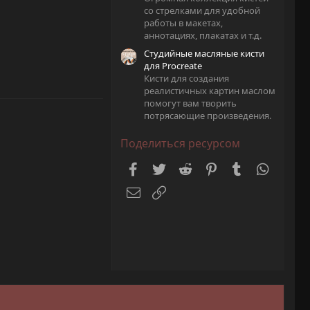
со стрелками для удобной
работы в макетах,
аннотациях, плакатах и т.д.
Студийные масляные кисти
для Procreate
Кисти для создания
реалистичных картин маслом
помогут вам творить
потрясающие произведения.
Поделиться ресурсом
Facebook
Twitter
Reddit
Pinterest
Tumblr
WhatsA
Электронная почта
Ссылка