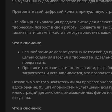
95 мультяшных домиков Procreate кисти для штампо
и
я
Превратите свой цифровой холст в причудливую стр
Эта обширная коллекция предназначена для иллюстр
творческий поворот в свои работы. Создаете ли вы 
таланты, эти штампы-кисти помогут воплотить ваши
Что включено:
Разнообразие домов: от уютных коттеджей до 
целью создания веселья и творчества, идеальн
представить.
Простая интеграция: эти штампы-кисти, разраб
загружаются и устанавливаются, что позволяет с
Независимо от того, являетесь ли вы профессиона
вдохновение, 95 штампов-кистей мультяшный дом п
иллюстраций детских книг, анимационных фонов или
искусства.
Что включено: