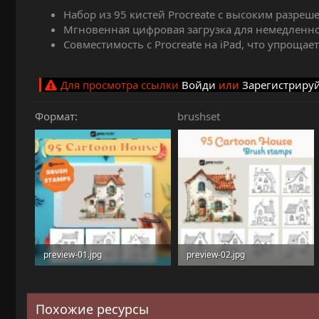
Набор из 95 кистей Procreate с высоким разреш
Мгновенная цифровая загрузка для немедленно
Совместимость с Procreate на iPad, что упрощае
Для просмотра ссылки
Войди
или
Зарегистриру
Формат
brushset
preview-01.jpg
preview-02.jpg
280.9 KB · Просмотры: 19
233 KB · Просмотры: 20
Похожие ресурсы