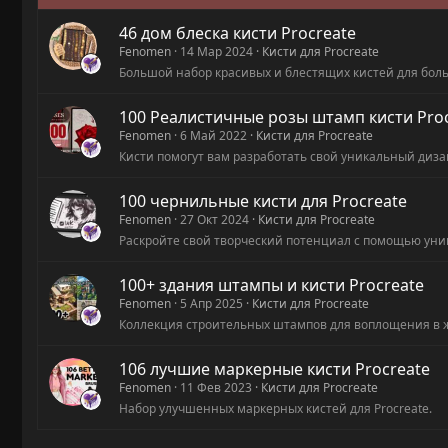
46 дом блеска кисти Procreate
Fenomen
14 Мар 2024
Кисти для Procreate
Большой набор красивых и блестящих кистей для бол
100 Реалистичные розы штамп кисти Pro
Fenomen
6 Май 2022
Кисти для Procreate
Кисти помогут вам разработать свой уникальный диз
100 чернильные кисти для Procreate
Fenomen
27 Окт 2024
Кисти для Procreate
Раскройте свой творческий потенциал с помощью уни
100+ здания штампы и кисти Procreate
Fenomen
5 Апр 2025
Кисти для Procreate
Коллекция строительных штампов для воплощения в 
106 лучшие маркерные кисти Procreate
Fenomen
11 Фев 2023
Кисти для Procreate
Набор улучшенных маркерных кистей для Procreate.