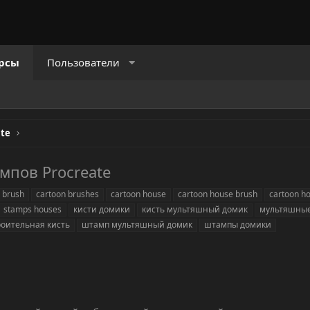
рсы
Пользователи
ate
мпов Procreate
g brush
cartoon brushes
cartoon house
cartoon house brush
cartoon h
stamps houses
кисти домики
кисть мультяшный домик
мультяшные
роительная кисть
штамп мультяшный домик
штампы домики