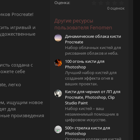
0
Оценка
.
0 оценок
0
ков Procreate!
0
Другие ресурсы
з
в
сить игривый и
пользователя Fenomen
ё
 художественные
з
Динамические облака кисти
д
Procreate
Набор облачных кистей для
рисования облаков и неба.
100 огонь кисти для
сть создана с
Photoshop
ожете себе
Лучший набор кистей для
создания эффекта огня в
ваших проектах.
te, легко
Кисти для чернил от ЛП для
Procreate, Photoshop, Clip
лем, ищущим новое
Studio Paint
ят для
Набор кистей – ваш
незаменимый помощник в
льные произведения
цифровом искусстве.
500+ стрелка кисти для
Photoshop
Огромная коллекция кистей