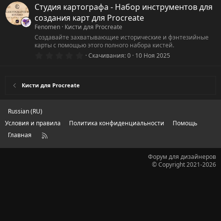
0
Студия картографа - Набор инструментов для
з
создания карт для Procreate
в
ё
Fenomen
Кисти для Procreate
з
Создавайте захватывающие исторические и фэнтезийные
д
карты с помощью этого полного набора кистей.
0
Скачивания
0
10 Ноя 2025
.
0
0
з
Кисти для Procreate
в
ё
з
д
Russian (RU)
Условия и правила
Политика конфиденциальности
Помощь
Главная
R
S
S
Форум для дизайнеров
© Copyright 2021-2026