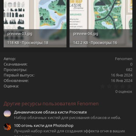
preview-03.jpg
preview-04.jpg
118 KB · Просмотры: 18
142.2 KB · Просмотры: 16
Автор
Fenomen
Скачивания
0
Просмотры
682
Первый выпуск
16 Янв 2024
Обновление
16 Янв 2024
0
Оценка
.
0 оценок
0
0
Другие ресурсы пользователя Fenomen
з
в
Динамические облака кисти Procreate
ё
з
Набор облачных кистей для рисования облаков и неба.
д
100 огонь кисти для Photoshop
Лучший набор кистей для создания эффекта огня в ваших