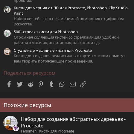
проектах.
Кисти для чернил от ЛП для Procreate, Photoshop, Clip Studio
Paint
Набор кистей – ваш незаменимый помощник в цифровом
искусстве.
500+ стрелка кисти для Photoshop
Огромная коллекция кистей со стрелками для удобной
работы в макетах, аннотациях, плакатах и т.д.
Студийные масляные кисти для Procreate
Кисти для создания реалистичных картин маслом помогут
вам творить потрясающие произведения.
Поделиться ресурсом
Facebook
Twitter
Reddit
Pinterest
Tumblr
WhatsApp
Электронная почта
Ссылка
Похожие ресурсы
Набор для создания абстрактных деревьев -
Procreate
Fenomen
Кисти для Procreate