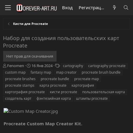
Вход
Регистрация
Кисти для Procreate
Набор для создания пользовательских карт
Procreate
Нет прав для скачивания
А
Д
Т
Fenomen
16 Янв 2024
cartography
cartography procreate
в
а
е
custom map
fantasy map
map creator
procreate brush bundle
т
т
г
procreate brushes
procreate bundle
procreate map
о
а
и
procreate stamps
карта procreate
картография
р
с
картография procreate
о
кисти procreate
пользовательская карта
з
создатель карт
фэнтезийная карта
штампы procreate
д
а
н
и
Procreate Custom Map Creator Kit.
я