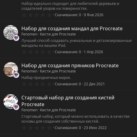
Набор идеально подходит для любителей деревьев и
создателей узоров на поверхностях.
0
Скачивания
0
9 Янв 2026
.
0
0
Набор для создания мандал для Procreate
з
Fenomen
Кисти для Procreate
в
ё
Лучший способ создавать уникальные и детализированные
з
мандалы на вашем iPad.
д
0
Скачивания
0
1 Апр 2026
.
0
0
Набор для создания пряников Procreate
з
Fenomen
Кисти для Procreate
в
ё
Набор праздничных марок.
з
0
Скачивания
0
22 Дек 2021
д
.
0
0
Стартовый набор для создания кистей
з
Procreate
в
ё
Fenomen
Кисти для Procreate
з
Стартовый набор, который можно использовать в качестве
д
основы для создания собственных кистей.
0
Скачивания
0
23 Июн 2022
.
0